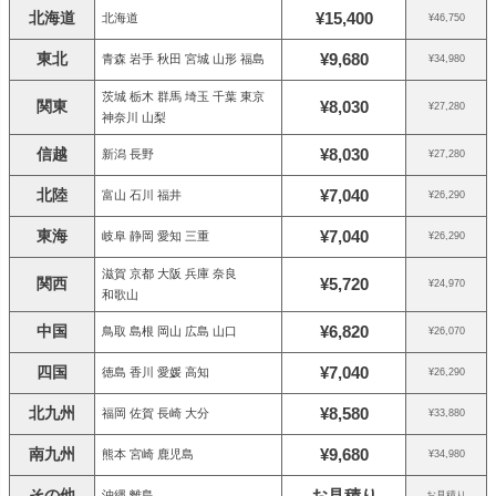
北海道
¥15,400
北海道
¥46,750
東北
¥9,680
青森 岩手 秋田 宮城 山形 福島
¥34,980
茨城 栃木 群馬 埼玉 千葉 東京
関東
¥8,030
¥27,280
神奈川 山梨
信越
¥8,030
新潟 長野
¥27,280
北陸
¥7,040
富山 石川 福井
¥26,290
東海
¥7,040
岐阜 静岡 愛知 三重
¥26,290
滋賀 京都 大阪 兵庫 奈良
関西
¥5,720
¥24,970
和歌山
中国
¥6,820
鳥取 島根 岡山 広島 山口
¥26,070
四国
¥7,040
徳島 香川 愛媛 高知
¥26,290
北九州
¥8,580
福岡 佐賀 長崎 大分
¥33,880
南九州
¥9,680
熊本 宮崎 鹿児島
¥34,980
その他
お見積り
沖縄 離島
お見積り