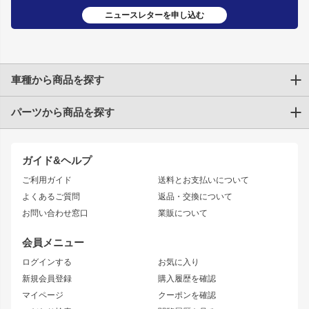
ニュースレターを申し込む
車種から商品を探す
パーツから商品を探す
トヨタ
TOYOTA86
200系ハイエース
ドリフトパーツ
JZX100 CHASER
クラウン
ガイド&ヘルプ
JZX90 CHASER
エアロシリーズ
クラウンマジェスタ
ご利用ガイド
送料とお支払いについて
JZX110 MARK II
ドリフトライン
アリスト
レーシングライン
よくあるご質問
返品・交換について
JZX100 MARK II
風神
ソアラ
アタックライン
お問い合わせ窓口
業販について
JZX90 MARK II
雷神
アルテッツァ
ストリームライン
レビン
龍神
プロボックス
スタイリッシュライン
会員メニュー
トレノ
RAV4
フロントフェンダー
ボンネット
ログインする
お気に入り
マークX
リアフェンダー
カナード
新規会員登録
購入履歴を確認
ブラッシュフェンダー
外装・補修パーツ
ニッサン
マイページ
クーポンを確認
コンバットアイ
アーム(足回り)