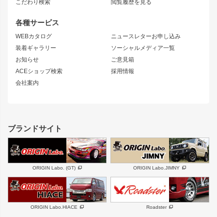
S15 シルビア
ワンビア
こだわり検索
閲覧履歴を見る
GTウイング
レンズ
S14 シルビア 前期
フェアレディZ
リアウイング
排気系
各種サービス
S14 シルビア 後期
スカイライン
ルーフウイング
S13 シルビア
ローレル
WEBカタログ
ニュースレターお申し込み
180SX
セフィーロ
装着ギャラリー
ソーシャルメディア一覧
ジムニーパーツ
シルエイティ
キャラバン
お知らせ
ご意見箱
ホイール
ACEショップ検索
採用情報
MUD-S7
まつど家 鉄漢
スズキ
マツダ
会社案内
MUD-SR7
まつど家 鉄心
ジムニー
RX-7
MUD-ZEUS
まつど家 鉄八
レクサス
フロントグリル
バンパー
GS350
ボンネット
IS250・IS350
リアウイング
ブランドサイト
SC
フェンダー
リアゲート
サイドパーツ
メンテナンスパーツ
スバル
三菱
BRZ
デリカ D:5
ORIGIN Labo. (GT)
ORIGIN Labo.JIMNY
ハイエースパーツ
ホイール
軽自動車
汎用
DAYTONA-RS
DAYTONA-RS NEO
ORIGIN Labo.HIACE
Roadster
エアロシリーズ