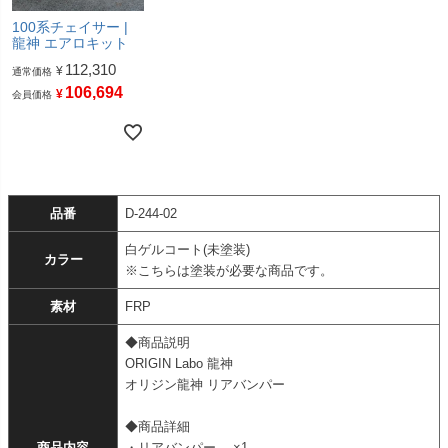
100系チェイサー |
龍神 エアロキット
112,310
¥
通常価格
106,694
¥
会員価格
品番
D-244-02
白ゲルコート(未塗装)
カラー
※こちらは塗装が必要な商品です。
素材
FRP
◆商品説明
ORIGIN Labo 龍神
オリジン龍神 リアバンパー
◆商品詳細
商品内容
・リアバンパー ×1