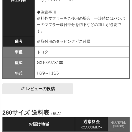
◆注意事項
※社外マフラーをご使用の場合、干渉時にはバンパ
ーのマフラー取付部分を切るなどの加工が必要で
す。
備考
※取付用のタッピングビス付属
車種
トヨタ
型式
GX100/JZX100
年式
H8/9～H13/6
レビューの投稿
260サイズ 送料表
（税込）
通常料金
個人宅料金
お届け地域
(※非推奨)
(法人/支店止め)