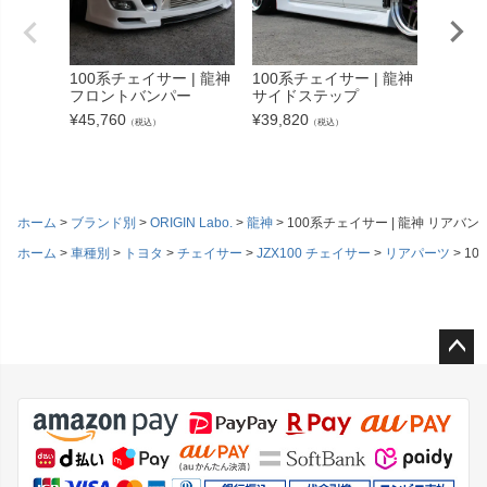
100系チェイサー | 龍神
100系チェイサー | 龍神
100系
フロントバンパー
サイドステップ
エアロ
¥
45,760
¥
39,820
¥
112,3
（税込）
（税込）
ホーム
ブランド別
ORIGIN Labo.
龍神
100系チェイサー | 龍神 リアバン
ホーム
車種別
トヨタ
チェイサー
JZX100 チェイサー
リアパーツ
10
ペー
ジト
ップ
へ