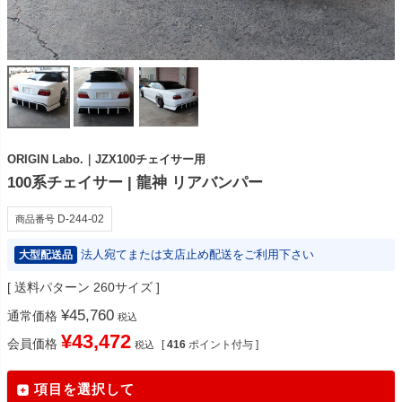
ORIGIN Labo.｜JZX100チェイサー用
100系チェイサー | 龍神 リアバンパー
D-244-02
商品番号
法人宛てまたは支店止め配送をご利用下さい
大型配送品
送料パターン
260サイズ
¥
45,760
通常価格
税込
¥
43,472
会員価格
[
416
ポイント付与 ]
税込
項目を選択して