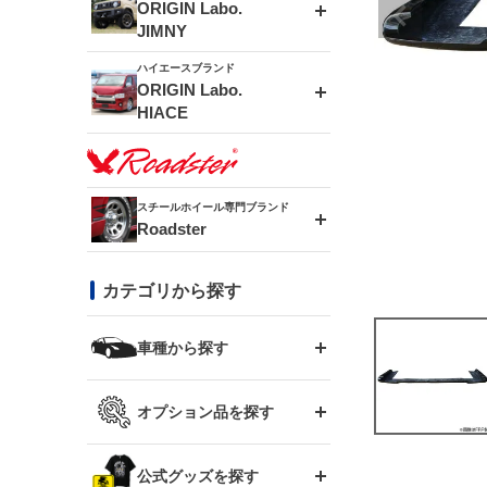
エアロシリーズ
ORIGIN Labo.
JIMNY
ドリフトライン
フロントフェンダー
ハイエースブランド
アルミホイール
ORIGIN Labo.
MUD-ZEUS
HIACE
風神(180SX)
リアフェンダー
アルミホイール
MUD-SR7
エアロシリーズ
雷神(S15)
ブラッシュフェンダー
アルミホイール
スチールホイール専門ブランド
MUD-S7
Roadster
LUX MODEL SP
オーバーフェンダー
龍神(チェイサー)
コンバットアイ
フロントグリル
DAYTONA-RS
カテゴリから探す
LUX MODEL
リアウイング
レーシングライン
GTウイング
ハイエース専用
ボンネット
車種から探す
DAYTONA-RS NEO
RUGGER MODEL
スムージングバンパー
アタックライン
リアウイング
トヨタ
ジムニー専用
フェンダー
オプション品を探す
まつど家 鉄漢
GROUND MODEL
ワイパーガード
ニッサン
ストリームライン
ルーフウイング
TOYOTA 86
ジムニー専用
サイドパーツ
GTウイング用ラダー
公式グッズを探す
スズキ
まつど家 鉄心
PHANTOM LIP
内装パーツ