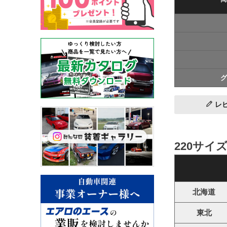
グ
レ
220サイ
北海道
東北