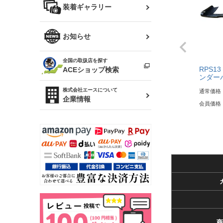
バッグ
装着ギャラリー
Z32 フェアレディZ
アリスト
R34 スカイライン
ソアラ
ファッション小物
お知らせ
アルテッツァ
スカイライン
全国の取扱店を探す
（ER34/R33/ECR33/R32）
雑貨・ステーショナリー
プロボックス
RPS13
ACEショップ検索
ンダーパ
RAV4
キャラバン
株式会社エースについて
通常価格
ベビー用品
企業情報
会員価格
ローレル
のぼり
セフィーロ
商