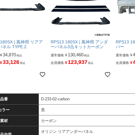
 180SX | 風神用 リアア
RPS13 180SX | 風神用 アンダ
RPS13 1
ネル TYPE.2
ーパネル3点キットカーボン
パー
34,870
130,460
¥
¥
¥
通常価格
通常価格
税込
税込
33,126
123,937
¥
¥
¥
会員価格
会員価格
税込
税込
品番
D-233-02-carbon
カラー
黒
素材
カーボン
オリジン リアアンダーパネル
品内容