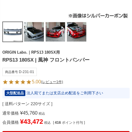
ORIGIN Labo.｜RPS13 180SX用
RPS13 180SX | 風神 フロントバンパー
D-231-01
商品番号
5.00
(レビュー1件)
法人宛てまたは支店止め配送をご利用下さい
大型配送品
送料パターン
220サイズ
¥
45,760
通常価格
税込
¥
43,472
会員価格
[
416
ポイント付与 ]
税込