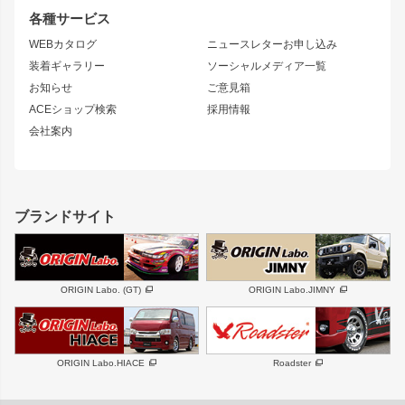
リアウイング
排気系
各種サービス
S14 シルビア 後期
スカイライン
ルーフウイング
S13 シルビア
ローレル
WEBカタログ
ニュースレターお申し込み
180SX
セフィーロ
装着ギャラリー
ソーシャルメディア一覧
ジムニーパーツ
シルエイティ
キャラバン
お知らせ
ご意見箱
ホイール
ACEショップ検索
採用情報
MUD-S7
まつど家 鉄漢
スズキ
マツダ
会社案内
MUD-SR7
まつど家 鉄心
ジムニー
RX-7
MUD-ZEUS
まつど家 鉄八
レクサス
フロントグリル
バンパー
GS350
ボンネット
IS250・IS350
リアウイング
ブランドサイト
SC
フェンダー
リアゲート
サイドパーツ
メンテナンスパーツ
スバル
三菱
BRZ
デリカ D:5
ORIGIN Labo. (GT)
ORIGIN Labo.JIMNY
ハイエースパーツ
ホイール
軽自動車
汎用
DAYTONA-RS
DAYTONA-RS NEO
ORIGIN Labo.HIACE
Roadster
エアロシリーズ
LUX MODEL SP
GROUND MODEL