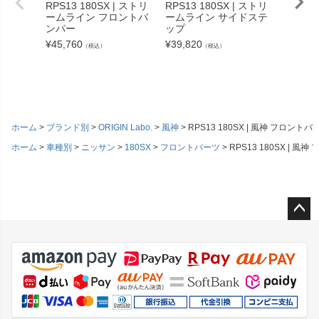
RPS13 180SX | ストリ
RPS13 180SX | ストリ
ームライン フロントバ
ームライン サイドステ
ンパー
ップ
ワンビア
¥
45,760
¥
39,820
シングラ
（税込）
（税込）
イドス
ット
¥
112,3
ホーム
ブランド別
ORIGIN Labo.
風神
RPS13 180SX | 風神 フロント
ホーム
車種別
ニッサン
180SX
フロントパーツ
RPS13 180SX | 
ペー
ジト
ップ
へ