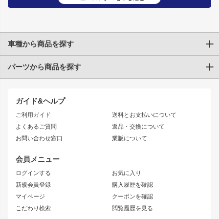
車種から商品を探す
パーツから商品を探す
トヨタ
TOYOTA86
200系ハイエース
ドリフトパーツ
JZX100 CHASER
クラウン
ガイド&ヘルプ
JZX90 CHASER
エアロシリーズ
クラウンマジェスタ
ご利用ガイド
送料とお支払いについて
JZX110 MARK II
ドリフトライン
アリスト
レーシングライン
よくあるご質問
返品・交換について
JZX100 MARK II
風神
ソアラ
アタックライン
お問い合わせ窓口
業販について
JZX90 MARK II
雷神
アルテッツァ
ストリームライン
レビン
龍神
プロボックス
スタイリッシュライン
会員メニュー
トレノ
RAV4
フロントフェンダー
ボンネット
ログインする
お気に入り
マークX
リアフェンダー
カナード
新規会員登録
購入履歴を確認
ブラッシュフェンダー
外装・補修パーツ
ニッサン
マイページ
クーポンを確認
コンバットアイ
アーム(足回り)
S15 シルビア
ワンビア
こだわり検索
閲覧履歴を見る
GTウイング
レンズ
S14 シルビア 前期
フェアレディZ