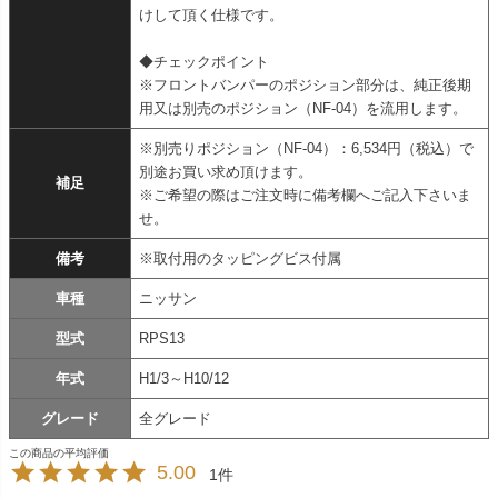
けして頂く仕様です。
◆チェックポイント
※フロントバンパーのポジション部分は、純正後期
用又は別売のポジション（NF-04）を流用します。
※別売りポジション（NF-04）：6,534円（税込）で
別途お買い求め頂けます。
補足
※ご希望の際はご注文時に備考欄へご記入下さいま
せ。
備考
※取付用のタッピングビス付属
車種
ニッサン
型式
RPS13
年式
H1/3～H10/12
グレード
全グレード
5.00
1