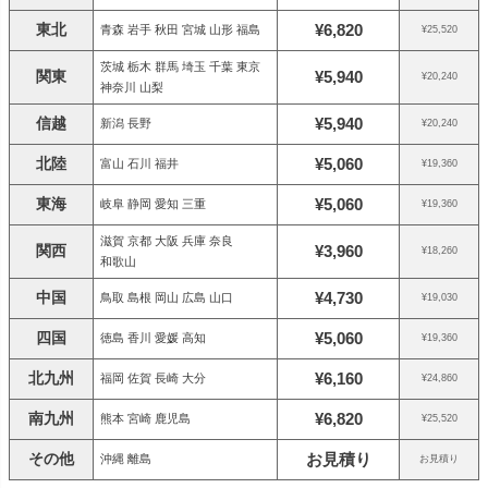
東北
¥6,820
青森 岩手 秋田 宮城 山形 福島
¥25,520
茨城 栃木 群馬 埼玉 千葉 東京
関東
¥5,940
¥20,240
神奈川 山梨
信越
¥5,940
新潟 長野
¥20,240
北陸
¥5,060
富山 石川 福井
¥19,360
東海
¥5,060
岐阜 静岡 愛知 三重
¥19,360
滋賀 京都 大阪 兵庫 奈良
関西
¥3,960
¥18,260
和歌山
中国
¥4,730
鳥取 島根 岡山 広島 山口
¥19,030
四国
¥5,060
徳島 香川 愛媛 高知
¥19,360
北九州
¥6,160
福岡 佐賀 長崎 大分
¥24,860
南九州
¥6,820
熊本 宮崎 鹿児島
¥25,520
その他
お見積り
沖縄 離島
お見積り