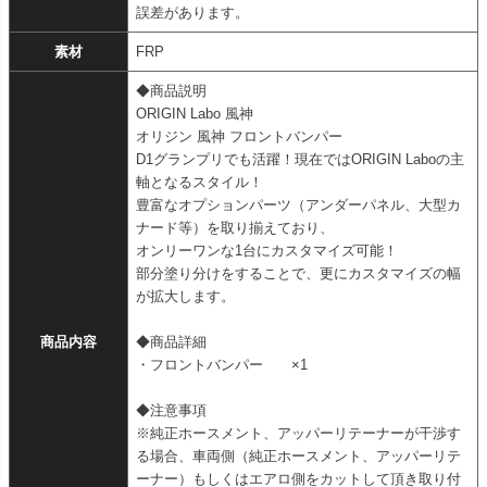
誤差があります。
素材
FRP
◆商品説明
ORIGIN Labo 風神
オリジン 風神 フロントバンパー
D1グランプリでも活躍！現在ではORIGIN Laboの主
軸となるスタイル！
豊富なオプションパーツ（アンダーパネル、大型カ
ナード等）を取り揃えており、
オンリーワンな1台にカスタマイズ可能！
部分塗り分けをすることで、更にカスタマイズの幅
が拡大します。
商品内容
◆商品詳細
・フロントバンパー ×1
◆注意事項
※純正ホースメント、アッパーリテーナーが干渉す
る場合、車両側（純正ホースメント、アッパーリテ
ーナー）もしくはエアロ側をカットして頂き取り付