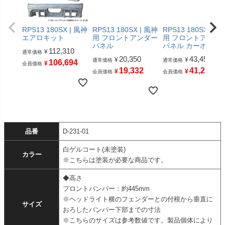
RPS13 180SX | 風神
RPS13 180SX | 風神
RPS13 180SX | 風
エアロキット
用 フロントアンダー
用 フロントアンダ
パネル
パネル カーボン
112,310
¥
通常価格
20,350
43,450
¥
¥
通常価格
通常価格
106,694
¥
会員価格
19,332
41,277
¥
¥
会員価格
会員価格
品番
D-231-01
白ゲルコート(未塗装)
カラー
※こちらは塗装が必要な商品です。
◆高さ
フロントバンパー：約445mm
※ヘッドライト横のフェンダーとの付根から垂直に
サイズ
おろしたバンパー下部までの寸法
※こちらのサイズは参考数値です。製品個体により