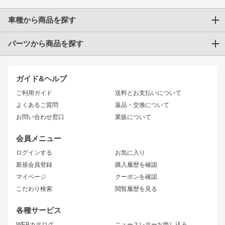
車種から商品を探す
パーツから商品を探す
トヨタ
TOYOTA86
200系ハイエース
ドリフトパーツ
JZX100 CHASER
クラウン
ガイド&ヘルプ
JZX90 CHASER
エアロシリーズ
クラウンマジェスタ
ご利用ガイド
送料とお支払いについて
JZX110 MARK II
ドリフトライン
アリスト
レーシングライン
よくあるご質問
返品・交換について
JZX100 MARK II
風神
ソアラ
アタックライン
お問い合わせ窓口
業販について
JZX90 MARK II
雷神
アルテッツァ
ストリームライン
レビン
龍神
プロボックス
スタイリッシュライン
会員メニュー
トレノ
RAV4
フロントフェンダー
ボンネット
ログインする
お気に入り
マークX
リアフェンダー
カナード
新規会員登録
購入履歴を確認
ブラッシュフェンダー
外装・補修パーツ
ニッサン
マイページ
クーポンを確認
コンバットアイ
アーム(足回り)
S15 シルビア
ワンビア
こだわり検索
閲覧履歴を見る
GTウイング
レンズ
S14 シルビア 前期
フェアレディZ
リアウイング
排気系
各種サービス
S14 シルビア 後期
スカイライン
ルーフウイング
S13 シルビア
ローレル
WEBカタログ
ニュースレターお申し込み