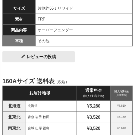
サイズ
片側約55ミリワイド
素材
FRP
商品内容
オーバーフェンダー
車種
その他
レビューの投稿
160Aサイズ 送料表
（税込）
通常料金
個人宅料金
お届け地域
(※非推奨)
(法人/支店止め)
北海道
¥5,280
北海道
¥7,810
北東北
¥3,520
青森 岩手 秋田
¥6,160
南東北
¥3,520
宮城 山形 福島
¥5,610