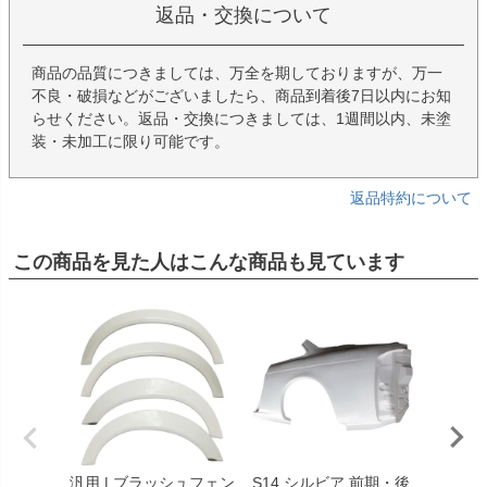
返品・交換について
商品の品質につきましては、万全を期しておりますが、万一
不良・破損などがございましたら、商品到着後7日以内にお知
らせください。返品・交換につきましては、1週間以内、未塗
装・未加工に限り可能です。
返品特約について
この商品を見た人はこんな商品も見ています
汎用 | ブラッシュフェン
S14 シルビア 前期・後
汎用 |