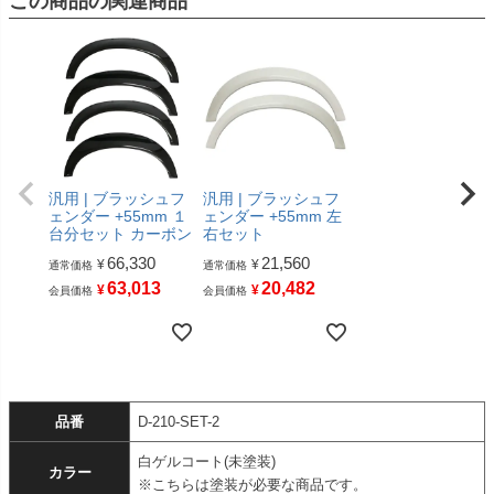
この商品の関連商品
汎用 | ブラッシュフ
汎用 | ブラッシュフ
ェンダー +55mm １
ェンダー +55mm 左
台分セット カーボン
右セット
66,330
21,560
¥
¥
通常価格
通常価格
63,013
20,482
¥
¥
会員価格
会員価格
品番
D-210-SET-2
白ゲルコート(未塗装)
カラー
※こちらは塗装が必要な商品です。