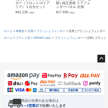
ダー（フロント+2ドア
期 | 純正形状 リアフェ
ダー +
リア）１台分セット
ンダーパネル 左側
ト
¥
42,130
¥
17,930
¥
21,56
（税込）
（税込）
ホーム
車種別
汎用
ブラッシュフェンダー
汎用 | ブラッシュフェンダー 
ホーム
ブランド別
ORIGIN Labo.
ブラッシュフェンダー
汎用 | ブラッシ
ペー
ジト
ップ
へ
商品の在庫がある場合は
1～2営業日
で出荷いたします