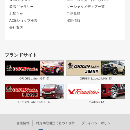
180SX
セフィーロ
装着ギャラリー
ソーシャルメディア一覧
ジムニーパーツ
シルエイティ
キャラバン
お知らせ
ご意見箱
ホイール
ACEショップ検索
採用情報
MUD-S7
まつど家 鉄漢
スズキ
マツダ
会社案内
MUD-SR7
まつど家 鉄心
ジムニー
RX-7
MUD-ZEUS
まつど家 鉄八
レクサス
フロントグリル
バンパー
GS350
ボンネット
IS250・IS350
リアウイング
ブランドサイト
SC
フェンダー
リアゲート
サイドパーツ
メンテナンスパーツ
スバル
三菱
BRZ
デリカ D:5
ORIGIN Labo. (GT)
ORIGIN Labo.JIMNY
ハイエースパーツ
ホイール
軽自動車
汎用
DAYTONA-RS
DAYTONA-RS NEO
ORIGIN Labo.HIACE
Roadster
エアロシリーズ
LUX MODEL SP
GROUND MODEL
LUX MODEL
PHANTOM LIP
企業情報
特定商取引法に基づく表示
プライバシーポリシー
RUGGER MODEL
DTM:exclusive