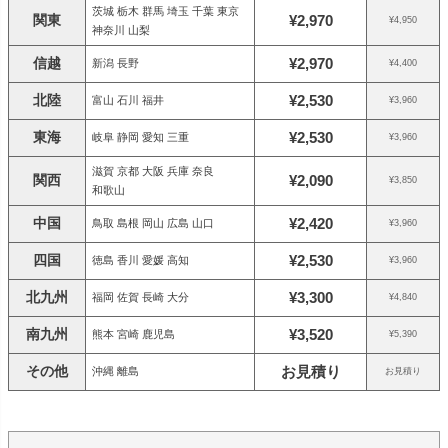
茨城 栃木 群馬 埼玉 千葉 東京
関東
¥2,970
¥4,950
神奈川 山梨
信越
¥2,970
新潟 長野
¥4,400
北陸
¥2,530
富山 石川 福井
¥3,960
東海
¥2,530
岐阜 静岡 愛知 三重
¥3,960
滋賀 京都 大阪 兵庫 奈良
関西
¥2,090
¥3,850
和歌山
中国
¥2,420
鳥取 島根 岡山 広島 山口
¥3,960
四国
¥2,530
徳島 香川 愛媛 高知
¥3,960
北九州
¥3,300
福岡 佐賀 長崎 大分
¥4,840
南九州
¥3,520
熊本 宮崎 鹿児島
¥5,390
その他
お見積り
沖縄 離島
お見積り