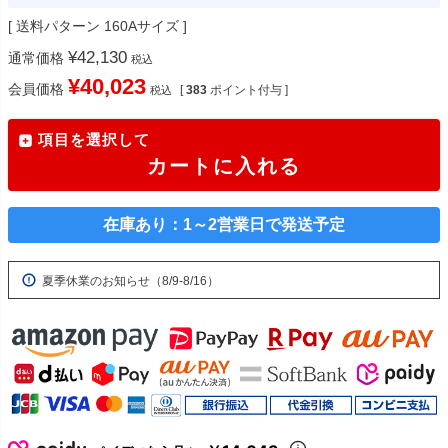
送料パターン
160Aサイズ
¥
42,130
通常価格
税込
¥
40,023
会員価格
[
383
ポイント付与 ]
税込
項目を選択して
カートに入れる
在庫あり：1～2営業日で発送予定
夏季休業のお知らせ（8/9-8/16）