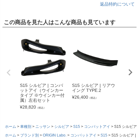
返品特約について
この商品を見た人はこんな商品も見ています
S15 シルビア | コンバ
S15 シルビア | リアウ
RPS13
ットアイ（ウインカー
イング TYPE.2
アンダ
タイプ ※ウインカー付
トカー
¥
26,400
（税込）
属）左右セット
¥
130,4
¥
28,820
（税込）
ホーム
車種別
ニッサン
シルビア
S15
コンバットアイ
S15 シルビ
ホーム
ブランド別
ORIGIN Labo.
コンバットアイ
S15
S15 シルビア