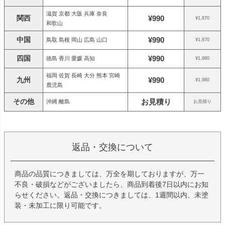
滋賀 京都 大阪 兵庫 奈良
関西
¥990
¥1,870
和歌山
中国
¥990
鳥取 島根 岡山 広島 山口
¥1,870
四国
¥990
徳島 香川 愛媛 高知
¥1,980
福岡 佐賀 長崎 大分 熊本 宮崎
九州
¥990
¥1,980
鹿児島
その他
お見積り
沖縄 離島
お見積り
返品・交換について
商品の品質につきましては、万全を期しておりますが、万一
不良・破損などがございましたら、商品到着後7日以内にお知
らせください。返品・交換につきましては、1週間以内、未塗
装・未加工に限り可能です。