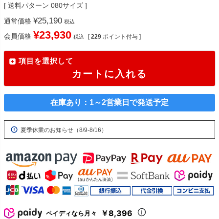
送料パターン
080サイズ
¥
25,190
通常価格
税込
¥
23,930
会員価格
[
229
ポイント付与 ]
税込
項目を選択して
カートに入れる
在庫あり：1～2営業日で発送予定
夏季休業のお知らせ（8/9-8/16）
￥8,396
ペイディなら月々