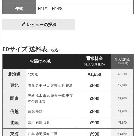
年式
H11/1～H14/8
レビューの投稿
80サイズ 送料表
（税込）
通常料金
個人宅料金
お届け地域
(※非推奨)
(法人/支店止め)
北海道
¥1,650
北海道
¥2,750
東北
¥990
青森 岩手 秋田 宮城 山形 福島
¥2,090
茨城 栃木 群馬 埼玉 千葉 東京
関東
¥990
¥1,980
神奈川 山梨
信越
¥990
新潟 長野
¥1,980
北陸
¥990
富山 石川 福井
¥1,870
東海
¥990
岐阜 静岡 愛知 三重
¥1,870