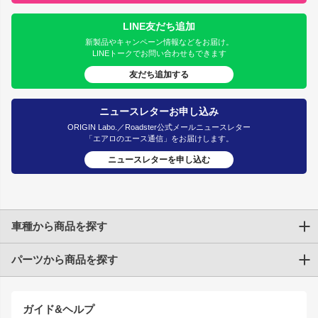
LINE友だち追加
新製品やキャンペーン情報などをお届け。
LINEトークでお問い合わせもできます
友だち追加する
ニュースレターお申し込み
ORIGIN Labo.／Roadster公式メールニュースレター
「エアロのエース通信」をお届けします。
ニュースレターを申し込む
車種から商品を探す
パーツから商品を探す
トヨタ
TOYOTA86
200系ハイエース
ドリフトパーツ
JZX100 CHASER
クラウン
ガイド&ヘルプ
JZX90 CHASER
エアロシリーズ
クラウンマジェスタ