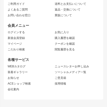
ご利用ガイド
送料とお支払いについて
JZX110 MARK II
ドリフトライン
アリスト
レーシングライン
よくあるご質問
返品・交換について
JZX100 MARK II
風神
ソアラ
アタックライン
お問い合わせ窓口
業販について
JZX90 MARK II
雷神
アルテッツァ
ストリームライン
レビン
龍神
プロボックス
スタイリッシュライン
会員メニュー
トレノ
RAV4
フロントフェンダー
ボンネット
ログインする
お気に入り
マークX
リアフェンダー
カナード
新規会員登録
購入履歴を確認
ブラッシュフェンダー
外装・補修パーツ
ニッサン
マイページ
クーポンを確認
コンバットアイ
アーム(足回り)
S15 シルビア
ワンビア
こだわり検索
閲覧履歴を見る
GTウイング
レンズ
S14 シルビア 前期
フェアレディZ
リアウイング
排気系
各種サービス
S14 シルビア 後期
スカイライン
ルーフウイング
S13 シルビア
ローレル
WEBカタログ
ニュースレターお申し込み
180SX
セフィーロ
装着ギャラリー
ソーシャルメディア一覧
ジムニーパーツ
シルエイティ
キャラバン
お知らせ
ご意見箱
ホイール
ACEショップ検索
採用情報
MUD-S7
まつど家 鉄漢
スズキ
マツダ
会社案内
MUD-SR7
まつど家 鉄心
ジムニー
RX-7
MUD-ZEUS
まつど家 鉄八
レクサス
フロントグリル
バンパー