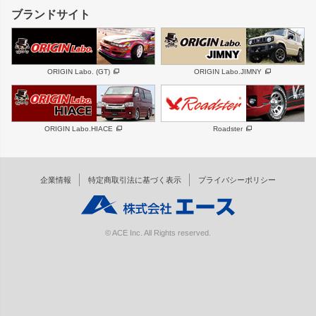
GS350
ボンネット
IS250・IS350
リアウイング
ブランドサイト
SC
フェンダー
リアゲート
サイドパーツ
メンテナンスパーツ
スバル
三菱
BRZ
デリカ D:5
ORIGIN Labo. (GT)
ORIGIN Labo.JIMNY
ハイエースパーツ
ホイール
軽自動車
汎用
DAYTONA-RS
DAYTONA-RS NEO
ORIGIN Labo.HIACE
Roadster
エアロシリーズ
LUX MODEL SP
GROUND MODEL
LUX MODEL
PHANTOM LIP
企業情報
特定商取引法に基づく表示
プライバシーポリシー
RUGGER MODEL
DTM:exclusive
オーバーフェンダー
ワイパーガード
リアウイング
内装パーツ
© ACE Inc. All Rights reserved.
スムージングバンパー
オプションパーツ
GTウイング用ラダー
オプションタイヤ
コンバットアイ用ライト
ホイールナット