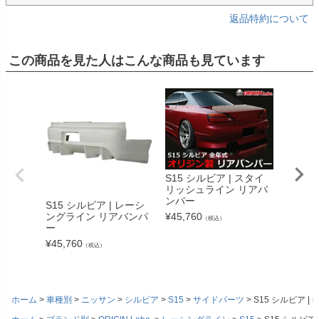
返品特約について
この商品を見た人はこんな商品も見ています
S15 シルビア | スタイ
S15 
リッシュライン リアバ
ームラ
ンパー
ー
S15 シルビア | レーシ
ングライン リアバンパ
¥
45,760
¥
45,76
（税込）
ー
¥
45,760
（税込）
ホーム
車種別
ニッサン
シルビア
S15
サイドパーツ
S15 シルビア 