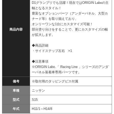
D1グランプリでも活躍！現在ではORIGIN Laboの主
軸となるスタイル！
豊富なオプションパーツ（アンダーパネル、大型カ
ナード等）を取り揃えており、
オンリーワンな1台にカスタマイズ可能！
商品内容
部分塗り分けをすることで、更にカスタマイズの幅
が拡大します。
◆商品詳細
・サイドステップ左右 ×1
◆注意事項
※ORIGIN Labo.「 Racing Line 」シリーズのアンダ
ーパネル装着車専用パーツです。
備考
※取付用のタッピングビス付属
車種
ニッサン
型式
S15
年式
H11/1～H14/8