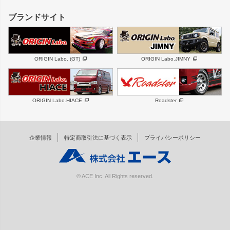
フロントグリル
バンパー
GS350
ボンネット
IS250・IS350
リアウイング
ブランドサイト
SC
フェンダー
リアゲート
サイドパーツ
メンテナンスパーツ
スバル
三菱
BRZ
デリカ D:5
ORIGIN Labo. (GT)
ORIGIN Labo.JIMNY
ハイエースパーツ
ホイール
軽自動車
汎用
DAYTONA-RS
DAYTONA-RS NEO
ORIGIN Labo.HIACE
Roadster
エアロシリーズ
LUX MODEL SP
GROUND MODEL
LUX MODEL
PHANTOM LIP
企業情報
特定商取引法に基づく表示
プライバシーポリシー
RUGGER MODEL
DTM:exclusive
オーバーフェンダー
ワイパーガード
リアウイング
内装パーツ
© ACE Inc. All Rights reserved.
スムージングバンパー
オプションパーツ
GTウイング用ラダー
オプションタイヤ
コンバットアイ用ライト
ホイールナット