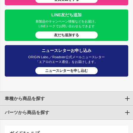
LINE友だち追加
新製品やキャンペーン情報などをお届け。
LINEトークでお問い合わせもできます
友だち追加する
ニュースレターお申し込み
ORIGIN Labo.／Roadster公式メールニュースレター
「エアロのエース通信」をお届けします。
ニュースレターを申し込む
車種から商品を探す
パーツから商品を探す
トヨタ
TOYOTA86
200系ハイエース
ドリフトパーツ
JZX100 CHASER
クラウン