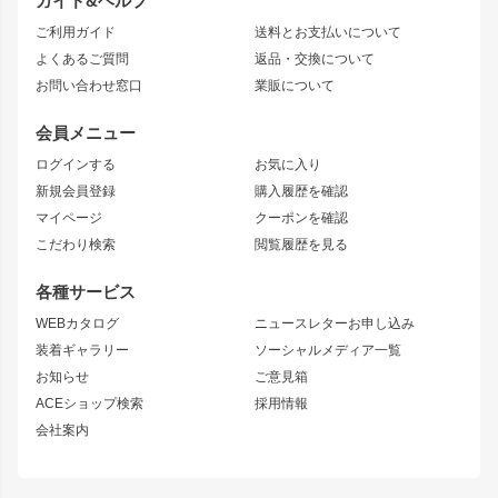
ガイド&ヘルプ
JZX90 CHASER
エアロシリーズ
クラウンマジェスタ
ご利用ガイド
送料とお支払いについて
JZX110 MARK II
ドリフトライン
アリスト
レーシングライン
よくあるご質問
返品・交換について
JZX100 MARK II
風神
ソアラ
アタックライン
お問い合わせ窓口
業販について
JZX90 MARK II
雷神
アルテッツァ
ストリームライン
レビン
龍神
プロボックス
スタイリッシュライン
会員メニュー
トレノ
RAV4
フロントフェンダー
ボンネット
ログインする
お気に入り
マークX
リアフェンダー
カナード
新規会員登録
購入履歴を確認
ブラッシュフェンダー
外装・補修パーツ
ニッサン
マイページ
クーポンを確認
コンバットアイ
アーム(足回り)
S15 シルビア
ワンビア
こだわり検索
閲覧履歴を見る
GTウイング
レンズ
S14 シルビア 前期
フェアレディZ
リアウイング
排気系
各種サービス
S14 シルビア 後期
スカイライン
ルーフウイング
S13 シルビア
ローレル
WEBカタログ
ニュースレターお申し込み
180SX
セフィーロ
装着ギャラリー
ソーシャルメディア一覧
ジムニーパーツ
シルエイティ
キャラバン
お知らせ
ご意見箱
ホイール
ACEショップ検索
採用情報
MUD-S7
まつど家 鉄漢
スズキ
マツダ
会社案内
MUD-SR7
まつど家 鉄心
ジムニー
RX-7
MUD-ZEUS
まつど家 鉄八
レクサス