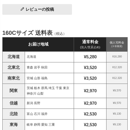
レビューの投稿
160Cサイズ 送料表
（税込）
通常料金
個人宅料金
お届け地域
(※非推奨)
(法人/支店止め)
北海道
¥5,280
北海道
¥16,280
北東北
¥3,520
青森 岩手 秋田
¥12,320
南東北
¥3,520
宮城 山形 福島
¥12,320
茨城 栃木 群馬 埼玉 千葉 東京
関東
¥2,970
¥9,570
神奈川 山梨
信越
¥2,970
新潟 長野
¥9,570
北陸
¥2,530
富山 石川 福井
¥9,130
東海
¥2,530
岐阜 静岡 愛知 三重
¥9,130