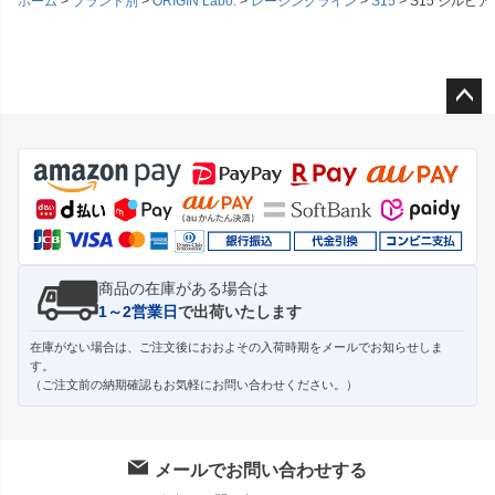
ホーム
ブランド別
ORIGIN Labo.
レーシングライン
S15
S15 シルビア
ペー
ジト
ップ
へ
商品の在庫がある場合は
1～2営業日
で出荷いたします
在庫がない場合は、ご注文後におおよその入荷時期をメールでお知らせしま
す。
（ご注文前の納期確認もお気軽にお問い合わせください。）
メールでお問い合わせする