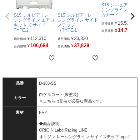
S15 シルビア | レ
シングライン サイ
カナード
S15 シルビア | レー
S15 シルビア | レー
シングライン エアロ
シングライン サイド
15,510
¥
通常価格
キット ※サイド
ステップ
TYPE.2
（TYPE.1）
14,734
¥
会員価格
112,310
39,820
¥
¥
通常価格
通常価格
106,694
37,829
¥
¥
会員価格
会員価格
品番
D-183-SS
白ゲルコート(未塗装)
カラー
※こちらは塗装が必要な商品です。
素材
FRP
◆商品説明
ORIGIN Labo Racing LINE
オリジン レーシングライン サイドステップType2