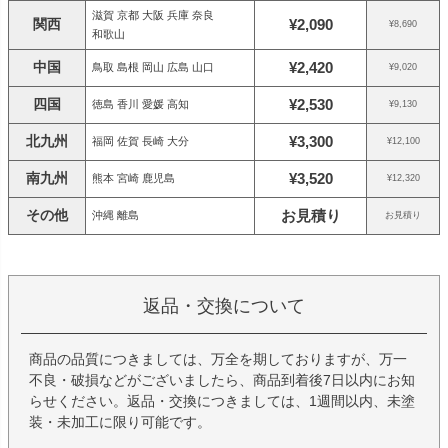
滋賀 京都 大阪 兵庫 奈良
関西
¥2,090
¥8,690
和歌山
中国
¥2,420
鳥取 島根 岡山 広島 山口
¥9,020
四国
¥2,530
徳島 香川 愛媛 高知
¥9,130
北九州
¥3,300
福岡 佐賀 長崎 大分
¥12,100
南九州
¥3,520
熊本 宮崎 鹿児島
¥12,320
その他
お見積り
沖縄 離島
お見積り
返品・交換について
商品の品質につきましては、万全を期しておりますが、万一
不良・破損などがございましたら、商品到着後7日以内にお知
らせください。返品・交換につきましては、1週間以内、未塗
装・未加工に限り可能です。