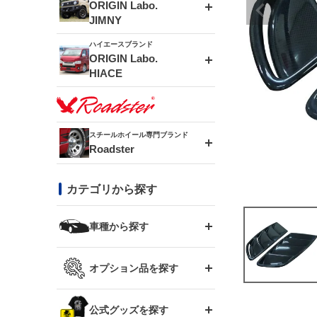
エアロシリーズ
ORIGIN Labo.
JIMNY
ドリフトライン
フロントフェンダー
ハイエースブランド
アルミホイール
ORIGIN Labo.
MUD-ZEUS
HIACE
風神(180SX)
リアフェンダー
アルミホイール
MUD-SR7
エアロシリーズ
雷神(S15)
ブラッシュフェンダー
アルミホイール
スチールホイール専門ブランド
MUD-S7
Roadster
LUX MODEL SP
オーバーフェンダー
龍神(チェイサー)
コンバットアイ
フロントグリル
DAYTONA-RS
カテゴリから探す
LUX MODEL
リアウイング
レーシングライン
GTウイング
ハイエース専用
ボンネット
車種から探す
DAYTONA-RS NEO
RUGGER MODEL
スムージングバンパー
アタックライン
リアウイング
トヨタ
ジムニー専用
フェンダー
オプション品を探す
まつど家 鉄漢
GROUND MODEL
ワイパーガード
ニッサン
ストリームライン
ルーフウイング
TOYOTA 86
ジムニー専用
サイドパーツ
GTウイング用ラダー
公式グッズを探す
スズキ
まつど家 鉄心
PHANTOM LIP
内装パーツ