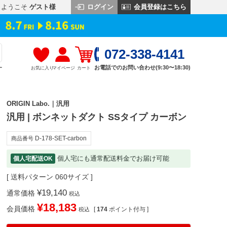
ログイン
会員登録はこちら
ようこそ
ゲスト様
072-338-4141
お電話でのお問い合わせ(9:30〜18:30)
お気に入り
マイページ
カート
す
ORIGIN Labo.｜汎用
汎用 | ボンネットダクト SSタイプ カーボン
D-178-SET-carbon
商品番号
個人宅にも通常配送料金でお届け可能
個人宅配送OK
送料パターン
060サイズ
¥
19,140
通常価格
税込
¥
18,183
会員価格
[
174
ポイント付与 ]
税込