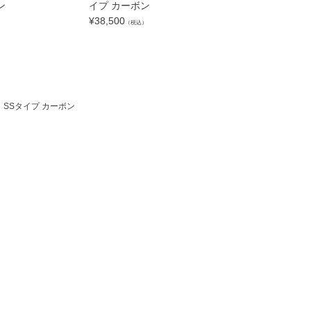
ン
イプ カーボン
¥
38,500
）
（税込）
ト SSタイプ カーボン