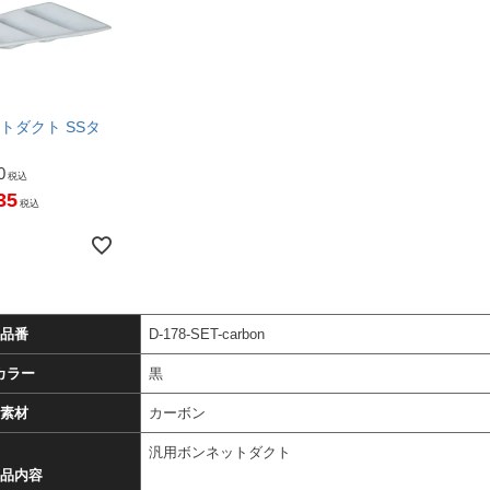
ットダクト SSタ
0
税込
35
税込
品番
D-178-SET-carbon
カラー
黒
素材
カーボン
汎用ボンネットダクト
品内容