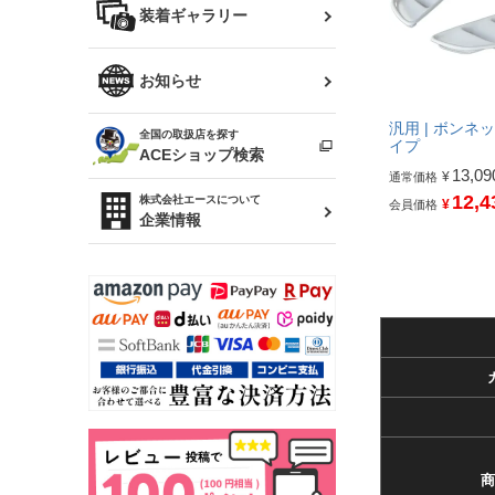
バッグ
装着ギャラリー
Z32 フェアレディZ
アリスト
R34 スカイライン
ソアラ
ファッション小物
お知らせ
アルテッツァ
スカイライン
汎用 | ボンネ
全国の取扱店を探す
（ER34/R33/ECR33/R32）
雑貨・ステーショナリー
イプ
プロボックス
ACEショップ検索
13,09
¥
通常価格
RAV4
キャラバン
12,4
株式会社エースについて
¥
会員価格
ベビー用品
企業情報
ローレル
のぼり
セフィーロ
商