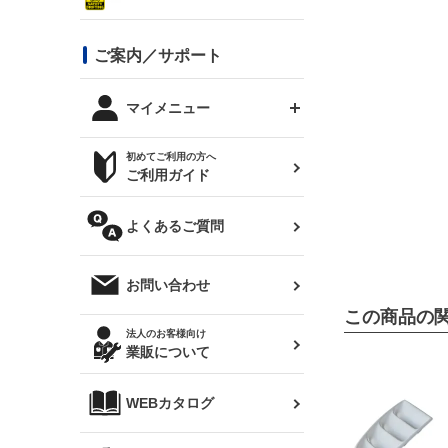
シルビア S13
スタイリッシュライン
ボンネット
JZX100 チェイサー
マツダ
ジムニー
ジムニー専用
バンパー
コンバットアイ用ライト
ステッカー
ご案内／サポート
まつど家 鉄八
DTM:exclusive
シルビア S14 前期
スバル
JZX90 チェイサー
RX-7
カナード
BRZ
レクサス
リアウイング
オプションタイヤ
トップス(半袖)
マイメニュー
JZX100 マークⅡ
シルビア S14 後期
三菱
外装・補修パーツ
ログインする
サマータイヤ
初めてご利用の方へ
リアゲート
ホイールナット
トップス(長袖)
JZX110 マークⅡ
デリカ D:5
軽自動車
ジムニー用タイヤ
ご利用ガイド
シルビア S15
新規会員登録
オリジンアーム(足回り)
JZX90 マークⅡ
汎用
サマータイヤ
メンテナンスパーツ
パーカー
よくあるご質問
お気に入りリスト
ハイエース・バン用タイ
180SX
ヤ
ハイエース
レンズ
注文履歴
オーバーオール(つなぎ)
お問い合わせ
シルエイティ
レビン
クーポンを見る
この商品の
マフラー
トレノ
閲覧履歴
法人のお客様向け
タオル
業販について
ワンビア
マークX
ニュースレターお申し込み
帽子
WEBカタログ
クラウン
Z33 フェアレディZ
クラウンマジェスタ