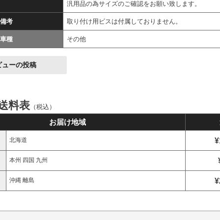
汎用品の為サイズのご確認をお願い致します。
備考
取り付け用ビスは付属しておりません。
車種
その他
ビューの投稿
 送料表
（税込）
お届け地域
¥
北海道
本州 四国 九州
¥
沖縄 離島