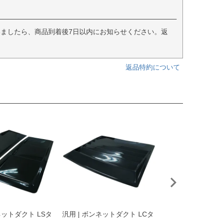
ましたら、商品到着後7日以内にお知らせください。返
返品特約について
RPS13 180SX 
TYPE.2 カーボン
¥
28,820
（税込）
ネットダクト LSタ
汎用 | ボンネットダクト LCタ