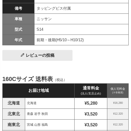
備考
タッピングビス付属
車種
ニッサン
型式
S14
年式
前期・後期(H5/10～H10/12)
レビューの投稿
160Cサイズ 送料表
（税込）
通常料金
個人宅料金
お届け地域
(※非推奨)
(法人/支店止め)
北海道
¥5,280
北海道
¥16,280
北東北
¥3,520
青森 岩手 秋田
¥12,320
南東北
¥3,520
宮城 山形 福島
¥12,320