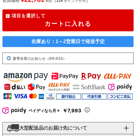
会員価格
[
218
ポイント付与 ]
税込
項目を選択して
カートに入れる
在庫あり：1～2営業日で発送予定
夏季休業のお知らせ（8/9-8/16）
￥7,993
ペイディなら月々
大型配送品のお届け先について