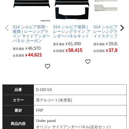
S14 シルビア前期・
S14 シルビア後期 |
S14 シルビア 前期 
後期 | レーシングラ
レーシングライン ア
レーシングライン 
イン サイドアンダー
ンダーパネルキット
イドステップ
パネル カーボン
61,490
39,820
¥
¥
通常価格
通常価格
46,970
¥
通常価格
58,415
37,829
¥
¥
会員価格
会員価格
44,621
¥
会員価格
品番
D-160-SS
カラー
黒ゲルコート(未塗装)
素材
FRP
Under panel
商品内容
オリジン サイドアンダーパネル(左右セット)