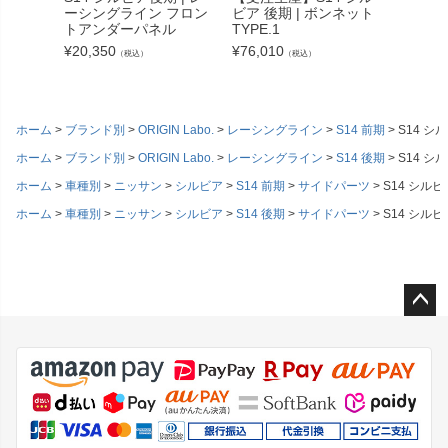
ーシングライン フロン
ビア 後期 | ボンネット
ビア 後
トアンダーパネル
TYPE.1
TYPE
¥
20,350
¥
76,010
¥
100,2
（税込）
（税込）
ホーム
ブランド別
ORIGIN Labo.
レーシングライン
S14 前期
S14 
ホーム
ブランド別
ORIGIN Labo.
レーシングライン
S14 後期
S14 
ホーム
車種別
ニッサン
シルビア
S14 前期
サイドパーツ
S14 シル
ホーム
車種別
ニッサン
シルビア
S14 後期
サイドパーツ
S14 シル
ペー
ジト
ップ
へ