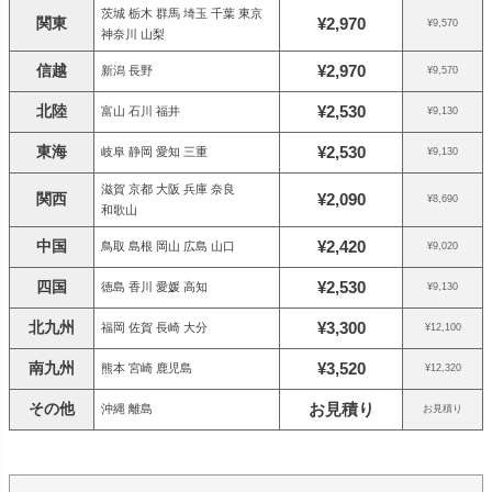
茨城 栃木 群馬 埼玉 千葉 東京
関東
¥2,970
¥9,570
神奈川 山梨
信越
¥2,970
新潟 長野
¥9,570
北陸
¥2,530
富山 石川 福井
¥9,130
東海
¥2,530
岐阜 静岡 愛知 三重
¥9,130
滋賀 京都 大阪 兵庫 奈良
関西
¥2,090
¥8,690
和歌山
中国
¥2,420
鳥取 島根 岡山 広島 山口
¥9,020
四国
¥2,530
徳島 香川 愛媛 高知
¥9,130
北九州
¥3,300
福岡 佐賀 長崎 大分
¥12,100
南九州
¥3,520
熊本 宮崎 鹿児島
¥12,320
その他
お見積り
沖縄 離島
お見積り