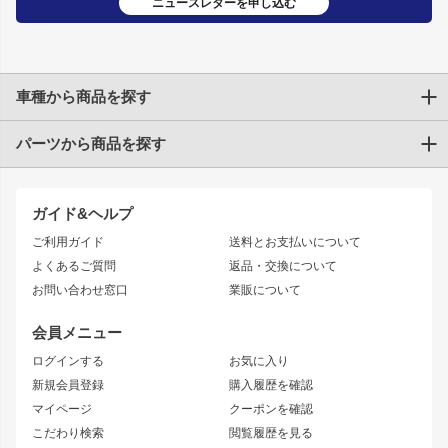
ニュースレターを申し込む
車種から商品を探す
パーツから商品を探す
トヨタ
TOYOTA86
200系ハイエース
ドリフトパーツ
JZX100 CHASER
クラウン
ガイド&ヘルプ
JZX90 CHASER
エアロシリーズ
クラウンマジェスタ
ご利用ガイド
送料とお支払いについて
JZX110 MARK II
ドリフトライン
アリスト
レーシングライン
よくあるご質問
返品・交換について
JZX100 MARK II
風神
ソアラ
アタックライン
お問い合わせ窓口
業販について
JZX90 MARK II
雷神
アルテッツァ
ストリームライン
レビン
龍神
プロボックス
スタイリッシュライン
会員メニュー
トレノ
RAV4
フロントフェンダー
ボンネット
ログインする
お気に入り
マークX
リアフェンダー
カナード
新規会員登録
購入履歴を確認
ブラッシュフェンダー
外装・補修パーツ
ニッサン
マイページ
クーポンを確認
コンバットアイ
アーム(足回り)
S15 シルビア
ワンビア
こだわり検索
閲覧履歴を見る
GTウイング
レンズ