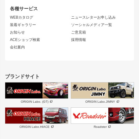
S14 シルビア 前期
フェアレディZ
リアウイング
排気系
各種サービス
S14 シルビア 後期
スカイライン
ルーフウイング
S13 シルビア
ローレル
WEBカタログ
ニュースレターお申し込み
180SX
セフィーロ
装着ギャラリー
ソーシャルメディア一覧
ジムニーパーツ
シルエイティ
キャラバン
お知らせ
ご意見箱
ホイール
ACEショップ検索
採用情報
MUD-S7
まつど家 鉄漢
スズキ
マツダ
会社案内
MUD-SR7
まつど家 鉄心
ジムニー
RX-7
MUD-ZEUS
まつど家 鉄八
レクサス
フロントグリル
バンパー
GS350
ボンネット
IS250・IS350
リアウイング
ブランドサイト
SC
フェンダー
リアゲート
サイドパーツ
メンテナンスパーツ
スバル
三菱
BRZ
デリカ D:5
ORIGIN Labo. (GT)
ORIGIN Labo.JIMNY
ハイエースパーツ
ホイール
軽自動車
汎用
DAYTONA-RS
DAYTONA-RS NEO
ORIGIN Labo.HIACE
Roadster
エアロシリーズ
LUX MODEL SP
GROUND MODEL