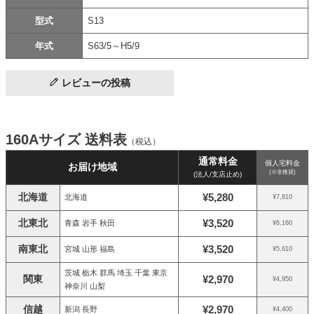
型式
S13
年式
S63/5～H5/9
レビューの投稿
160Aサイズ 送料表
（税込）
通常料金
個人宅料金
お届け地域
(※非推奨)
(法人/支店止め)
北海道
¥5,280
北海道
¥7,810
北東北
¥3,520
青森 岩手 秋田
¥6,160
南東北
¥3,520
宮城 山形 福島
¥5,610
茨城 栃木 群馬 埼玉 千葉 東京
関東
¥2,970
¥4,950
神奈川 山梨
信越
¥2,970
新潟 長野
¥4,400