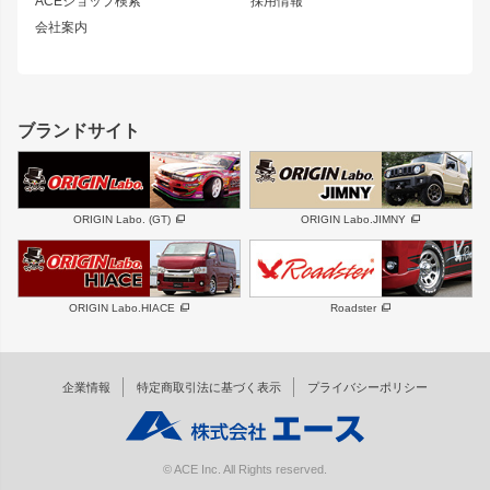
ACEショップ検索
採用情報
MUD-S7
まつど家 鉄漢
スズキ
マツダ
会社案内
MUD-SR7
まつど家 鉄心
ジムニー
RX-7
MUD-ZEUS
まつど家 鉄八
レクサス
フロントグリル
バンパー
GS350
ボンネット
IS250・IS350
リアウイング
ブランドサイト
SC
フェンダー
リアゲート
サイドパーツ
メンテナンスパーツ
スバル
三菱
BRZ
デリカ D:5
ORIGIN Labo. (GT)
ORIGIN Labo.JIMNY
ハイエースパーツ
ホイール
軽自動車
汎用
DAYTONA-RS
DAYTONA-RS NEO
ORIGIN Labo.HIACE
Roadster
エアロシリーズ
LUX MODEL SP
GROUND MODEL
LUX MODEL
PHANTOM LIP
企業情報
特定商取引法に基づく表示
プライバシーポリシー
RUGGER MODEL
DTM:exclusive
オーバーフェンダー
ワイパーガード
リアウイング
内装パーツ
© ACE Inc. All Rights reserved.
スムージングバンパー