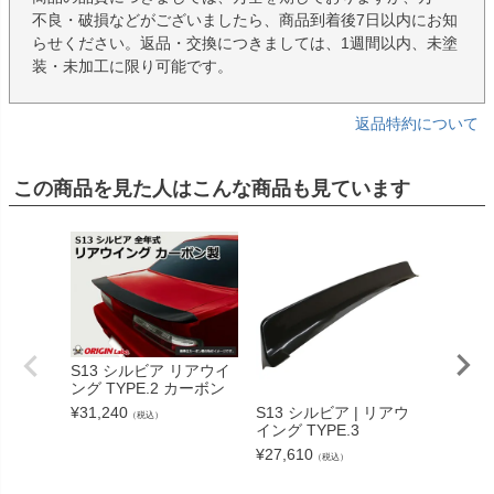
不良・破損などがございましたら、商品到着後7日以内にお知
らせください。返品・交換につきましては、1週間以内、未塗
装・未加工に限り可能です。
返品特約について
この商品を見た人はこんな商品も見ています
S13 シルビア リアウイ
S13 
ング TYPE.2 カーボン
イング T
¥
31,240
S13 シルビア | リアウ
¥
23,98
（税込）
イング TYPE.3
¥
27,610
（税込）