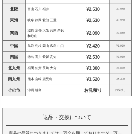
北陸
¥2,530
富山 石川 福井
¥3,960
東海
¥2,530
岐阜 静岡 愛知 三重
¥3,960
滋賀 京都 大阪 兵庫 奈良
関西
¥2,090
¥3,850
和歌山
中国
¥2,420
鳥取 島根 岡山 広島 山口
¥3,960
四国
¥2,530
徳島 香川 愛媛 高知
¥3,960
北九州
¥3,300
福岡 佐賀 長崎 大分
¥4,840
南九州
¥3,520
熊本 宮崎 鹿児島
¥5,390
その他
お見積り
沖縄 離島
お見積り
返品・交換について
商品の品質につきましては、万全を期しておりますが、万一