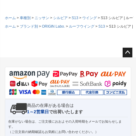
ホーム
車種別
ニッサン
シルビア
S13
ウイング
S13 シルビア | ルー
ホーム
ブランド別
ORIGIN Labo.
ルーフウイング
S13
S13 シルビア |
ペー
ジト
ップ
へ
商品の在庫がある場合は
1～2営業日
で出荷いたします
在庫がない場合は、ご注文後におおよその入荷時期をメールでお知らせしま
す。
（ご注文前の納期確認もお気軽にお問い合わせください。）