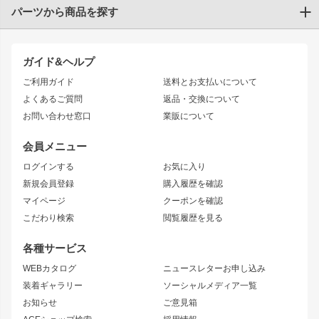
パーツから商品を探す
トヨタ
TOYOTA86
200系ハイエース
ドリフトパーツ
JZX100 CHASER
クラウン
ガイド&ヘルプ
JZX90 CHASER
エアロシリーズ
クラウンマジェスタ
ご利用ガイド
送料とお支払いについて
JZX110 MARK II
ドリフトライン
アリスト
レーシングライン
よくあるご質問
返品・交換について
JZX100 MARK II
風神
ソアラ
アタックライン
お問い合わせ窓口
業販について
JZX90 MARK II
雷神
アルテッツァ
ストリームライン
レビン
龍神
プロボックス
スタイリッシュライン
会員メニュー
トレノ
RAV4
フロントフェンダー
ボンネット
ログインする
お気に入り
マークX
リアフェンダー
カナード
新規会員登録
購入履歴を確認
ブラッシュフェンダー
外装・補修パーツ
ニッサン
マイページ
クーポンを確認
コンバットアイ
アーム(足回り)
S15 シルビア
ワンビア
こだわり検索
閲覧履歴を見る
GTウイング
レンズ
S14 シルビア 前期
フェアレディZ
リアウイング
排気系
各種サービス
S14 シルビア 後期
スカイライン
ルーフウイング
S13 シルビア
ローレル
WEBカタログ
ニュースレターお申し込み
180SX
セフィーロ
装着ギャラリー
ソーシャルメディア一覧
ジムニーパーツ
シルエイティ
キャラバン
お知らせ
ご意見箱
ホイール