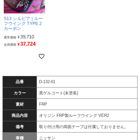
S13 シルビア | ルー
フウイング TYPE.2
カーボン
39,710
¥
通常価格
37,724
¥
会員価格
品番
D-132-01
カラー
黒ゲルコート(未塗装)
素材
FRP
商品内容
オリジン FRP製ルーフウイング VER2
備考
取り付け用の両面テープは付属しておりません。
車種
ニッサン