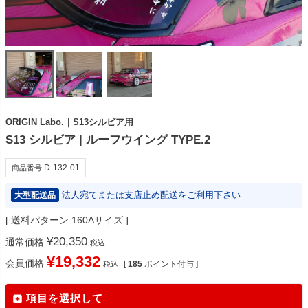
ORIGIN Labo.｜S13シルビア用
S13 シルビア | ルーフウイング TYPE.2
D-132-01
商品番号
法人宛てまたは支店止め配送をご利用下さい
大型配送品
送料パターン
160Aサイズ
¥
20,350
通常価格
税込
¥
19,332
会員価格
[
185
ポイント付与 ]
税込
項目を選択して