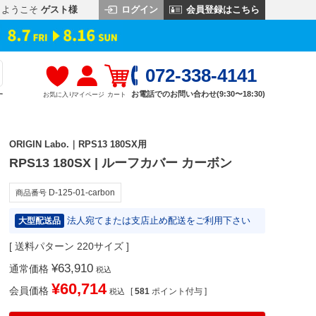
ログイン
会員登録はこちら
ようこそ
ゲスト様
072-338-4141
お電話でのお問い合わせ(9:30〜18:30)
お気に入り
マイページ
カート
す
ORIGIN Labo.｜RPS13 180SX用
RPS13 180SX | ルーフカバー カーボン
D-125-01-carbon
商品番号
法人宛てまたは支店止め配送をご利用下さい
大型配送品
送料パターン
220サイズ
¥
63,910
通常価格
税込
¥
60,714
会員価格
[
581
ポイント付与 ]
税込