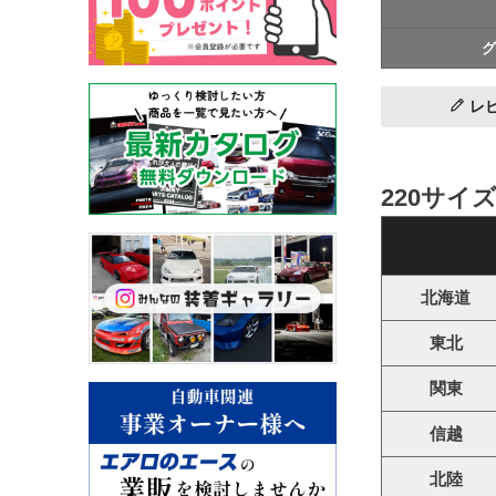
グ
レ
220サイ
北海道
東北
関東
信越
北陸