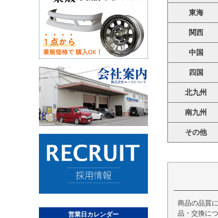
東海
関西
中国
四国
北九州
南九州
その他
商品の品質
品・交換につ
営業日カレンダー