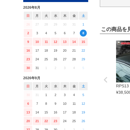
2026年8月
日
月
火
水
木
金
土
26
27
28
29
30
31
1
この商品を
2
3
4
5
6
7
8
9
10
11
12
13
14
15
16
17
18
19
20
21
22
23
24
25
26
27
28
29
30
31
1
2
3
4
5
2026年9月
RPS13
日
月
火
水
木
金
土
¥
38,50
30
31
1
2
3
4
5
6
7
8
9
10
11
12
13
14
15
16
17
18
19
20
21
22
23
24
25
26
27
28
29
30
1
2
3