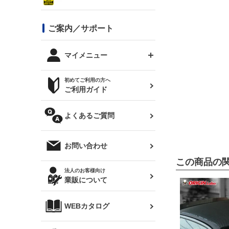
シルビア S13
スタイリッシュライン
ボンネット
JZX100 チェイサー
マツダ
ジムニー
ジムニー専用
バンパー
コンバットアイ用ライト
ステッカー
ご案内／サポート
まつど家 鉄八
DTM:exclusive
シルビア S14 前期
スバル
JZX90 チェイサー
RX-7
カナード
BRZ
レクサス
リアウイング
オプションタイヤ
トップス(半袖)
マイメニュー
JZX100 マークⅡ
シルビア S14 後期
三菱
外装・補修パーツ
ログインする
サマータイヤ
初めてご利用の方へ
リアゲート
ホイールナット
トップス(長袖)
JZX110 マークⅡ
デリカ D:5
軽自動車
ジムニー用タイヤ
ご利用ガイド
シルビア S15
新規会員登録
オリジンアーム(足回り)
JZX90 マークⅡ
汎用
サマータイヤ
メンテナンスパーツ
パーカー
よくあるご質問
お気に入りリスト
ハイエース・バン用タイ
180SX
ヤ
ハイエース
レンズ
注文履歴
オーバーオール(つなぎ)
お問い合わせ
シルエイティ
レビン
クーポンを見る
この商品の
マフラー
トレノ
閲覧履歴
法人のお客様向け
タオル
業販について
ワンビア
マークX
ニュースレターお申し込み
帽子
WEBカタログ
クラウン
Z33 フェアレディZ
クラウンマジェスタ