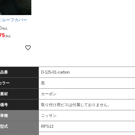
X | ルーフカバー
0
税込
75
税込
品番
D-125-01-carbon
カラー
黒
素材
カーボン
備考
取り付け用ビスは付属しておりません。
車種
ニッサン
型式
RPS13