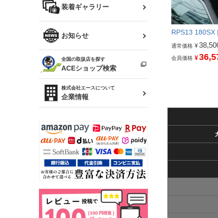
バッグ
装着ギャラリー
Z32 フェアレディZ
アリスト
R34 スカイライン
RPS13 180S
ソアラ
ファッション小物
お知らせ
38,50
¥
通常価格
アルテッツァ
スカイライン
36,5
¥
会員価格
全国の取扱店を探す
（ER34/R33/ECR33/R32）
雑貨・ステーショナリー
プロボックス
ACEショップ検索
RAV4
キャラバン
株式会社エースについて
ベビー用品
企業情報
ローレル
のぼり
セフィーロ