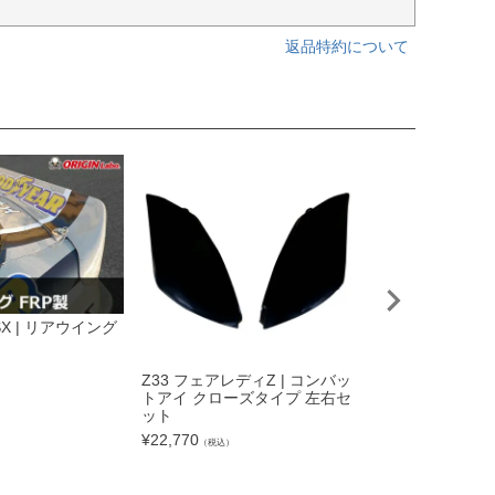
返品特約について
0SX | リアウイング
S13 シルビア リ
YPE.2 カーボン
¥
31,240
）
（税込）
Z33 フェアレディZ | コンバッ
トアイ クローズタイプ 左右セ
ット
¥
22,770
（税込）