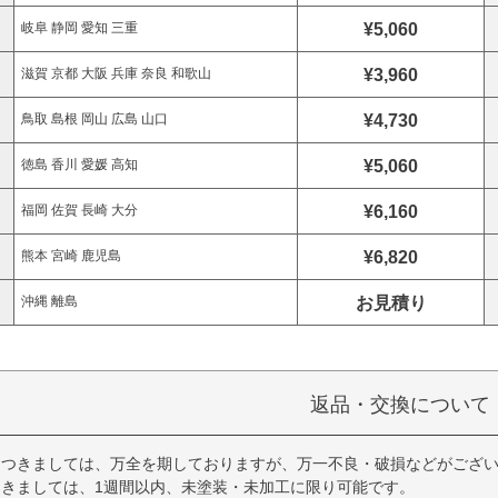
¥5,060
岐阜 静岡 愛知 三重
¥3,960
滋賀 京都 大阪 兵庫 奈良 和歌山
¥4,730
鳥取 島根 岡山 広島 山口
¥5,060
徳島 香川 愛媛 高知
¥6,160
福岡 佐賀 長崎 大分
¥6,820
熊本 宮崎 鹿児島
お見積り
沖縄 離島
返品・交換について
につきましては、万全を期しておりますが、万一不良・破損などがござい
きましては、1週間以内、未塗装・未加工に限り可能です。