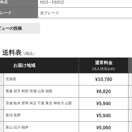
年式
H1/3～H10/12
レード
全グレード
ビューの投稿
ズ 送料表
（税込）
通常料金
お届け地域
(法人/支店止め)
¥10,780
北海道
¥6,820
青森 岩手 秋田 宮城 山形 福島
¥5,940
茨城 栃木 群馬 埼玉 千葉 東京 神奈川 山梨
¥5,940
新潟 長野
¥5,060
富山 石川 福井