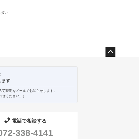
ーボン
ペー
ジト
ップ
は
へ
します
入荷時期をメールでお知らせします。
わせください。）
電話で相談する
072-338-4141