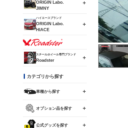
エアロシリーズ
ORIGIN Labo.
JIMNY
ドリフトライン
フロントフェンダー
ハイエースブランド
アルミホイール
ORIGIN Labo.
MUD-ZEUS
HIACE
風神(180SX)
リアフェンダー
アルミホイール
MUD-SR7
エアロシリーズ
雷神(S15)
ブラッシュフェンダー
アルミホイール
スチールホイール専門ブランド
MUD-S7
Roadster
LUX MODEL SP
オーバーフェンダー
龍神(チェイサー)
コンバットアイ
フロントグリル
DAYTONA-RS
カテゴリから探す
LUX MODEL
リアウイング
レーシングライン
GTウイング
ハイエース専用
ボンネット
車種から探す
DAYTONA-RS NEO
RUGGER MODEL
スムージングバンパー
アタックライン
リアウイング
トヨタ
ジムニー専用
フェンダー
オプション品を探す
まつど家 鉄漢
GROUND MODEL
ワイパーガード
ニッサン
ストリームライン
ルーフウイング
TOYOTA 86
ジムニー専用
サイドパーツ
GTウイング用ラダー
公式グッズを探す
スズキ
まつど家 鉄心
PHANTOM LIP
内装パーツ