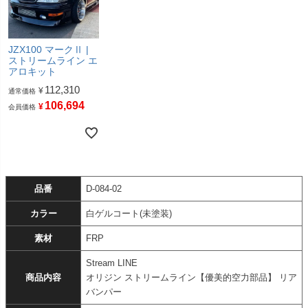
JZX100 マークⅡ |
ストリームライン エ
アロキット
112,310
¥
通常価格
106,694
¥
会員価格
品番
D-084-02
カラー
白ゲルコート(未塗装)
素材
FRP
Stream LINE
商品内容
オリジン ストリームライン【優美的空力部品】 リア
バンパー