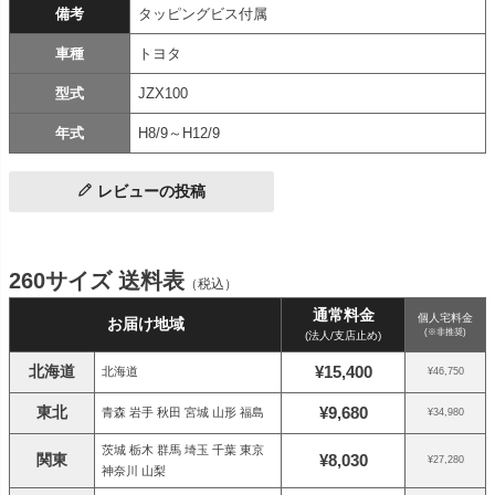
備考
タッピングビス付属
車種
トヨタ
型式
JZX100
年式
H8/9～H12/9
レビューの投稿
260サイズ 送料表
（税込）
通常料金
個人宅料金
お届け地域
(※非推奨)
(法人/支店止め)
北海道
¥15,400
北海道
¥46,750
東北
¥9,680
青森 岩手 秋田 宮城 山形 福島
¥34,980
茨城 栃木 群馬 埼玉 千葉 東京
関東
¥8,030
¥27,280
神奈川 山梨