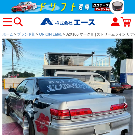
ホーム
ブランド別
ORIGIN Labo.
JZX100 マークⅡ | ストリームライン リ