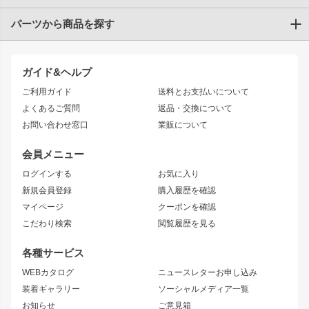
パーツから商品を探す
トヨタ
TOYOTA86
200系ハイエース
ドリフトパーツ
JZX100 CHASER
クラウン
ガイド&ヘルプ
JZX90 CHASER
エアロシリーズ
クラウンマジェスタ
ご利用ガイド
送料とお支払いについて
JZX110 MARK II
ドリフトライン
アリスト
レーシングライン
よくあるご質問
返品・交換について
JZX100 MARK II
風神
ソアラ
アタックライン
お問い合わせ窓口
業販について
JZX90 MARK II
雷神
アルテッツァ
ストリームライン
レビン
龍神
プロボックス
スタイリッシュライン
会員メニュー
トレノ
RAV4
フロントフェンダー
ボンネット
ログインする
お気に入り
マークX
リアフェンダー
カナード
新規会員登録
購入履歴を確認
ブラッシュフェンダー
外装・補修パーツ
ニッサン
マイページ
クーポンを確認
コンバットアイ
アーム(足回り)
S15 シルビア
ワンビア
こだわり検索
閲覧履歴を見る
GTウイング
レンズ
S14 シルビア 前期
フェアレディZ
リアウイング
排気系
各種サービス
S14 シルビア 後期
スカイライン
ルーフウイング
S13 シルビア
ローレル
WEBカタログ
ニュースレターお申し込み
180SX
セフィーロ
装着ギャラリー
ソーシャルメディア一覧
ジムニーパーツ
シルエイティ
キャラバン
お知らせ
ご意見箱