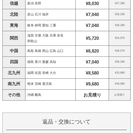
信越
¥8,030
新潟 長野
¥27,280
北陸
¥7,040
富山 石川 福井
¥26,290
東海
¥7,040
岐阜 静岡 愛知 三重
¥26,290
滋賀 京都 大阪 兵庫 奈良
関西
¥5,720
¥24,970
和歌山
中国
¥6,820
鳥取 島根 岡山 広島 山口
¥26,070
四国
¥7,040
徳島 香川 愛媛 高知
¥26,290
北九州
¥8,580
福岡 佐賀 長崎 大分
¥33,880
南九州
¥9,680
熊本 宮崎 鹿児島
¥34,980
その他
お見積り
沖縄 離島
お見積り
返品・交換について