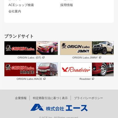
ホイール
ACEショップ検索
採用情報
MUD-S7
まつど家 鉄漢
スズキ
マツダ
会社案内
MUD-SR7
まつど家 鉄心
ジムニー
RX-7
MUD-ZEUS
まつど家 鉄八
レクサス
フロントグリル
バンパー
GS350
ボンネット
IS250・IS350
リアウイング
ブランドサイト
SC
フェンダー
リアゲート
サイドパーツ
メンテナンスパーツ
スバル
三菱
BRZ
デリカ D:5
ORIGIN Labo. (GT)
ORIGIN Labo.JIMNY
ハイエースパーツ
ホイール
軽自動車
汎用
DAYTONA-RS
DAYTONA-RS NEO
ORIGIN Labo.HIACE
Roadster
エアロシリーズ
LUX MODEL SP
GROUND MODEL
LUX MODEL
PHANTOM LIP
企業情報
特定商取引法に基づく表示
プライバシーポリシー
RUGGER MODEL
DTM:exclusive
オーバーフェンダー
ワイパーガード
リアウイング
内装パーツ
© ACE Inc. All Rights reserved.