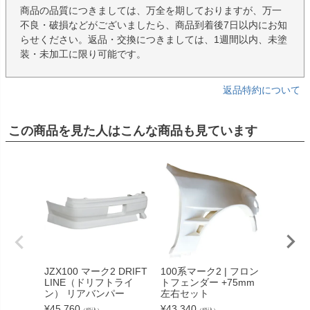
商品の品質につきましては、万全を期しておりますが、万一
不良・破損などがございましたら、商品到着後7日以内にお知
らせください。返品・交換につきましては、1週間以内、未塗
装・未加工に限り可能です。
返品特約について
この商品を見た人はこんな商品も見ています
JZX100 マーク2 DRIFT
100系マーク2 | フロン
100系
LINE（ドリフトライ
トフェンダー +75mm
ェンダ
ン） リアバンパー
左右セット
75mm
¥
45,760
¥
43,340
¥
80,85
（税込）
（税込）