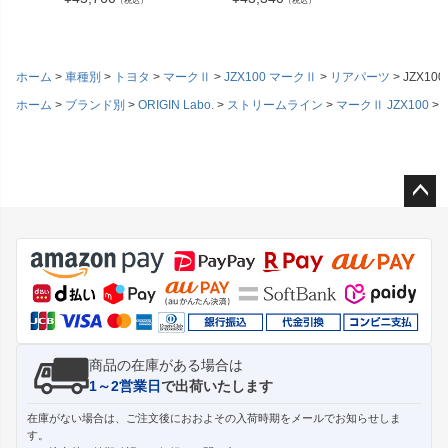
ホーム
車種別
トヨタ
マークⅡ
JZX100 マークⅡ
リアパーツ
JZX1
ホーム
ブランド別
ORIGIN Labo.
ストリームライン
マークⅡ JZX100
ペー
ジト
ップ
へ
商品の在庫がある場合は
1～2営業日
で出荷いたします
在庫がない場合は、ご注文後におおよその入荷時期をメールでお知らせしま
す。