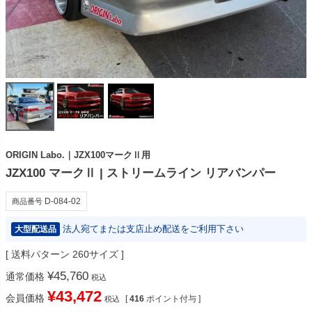
ORIGIN Labo.｜JZX100マークⅡ用
JZX100 マークⅡ | ストリームライン リアバンパー
D-084-02
商品番号
法人宛てまたは支店止め配送をご利用下さい
大型配送品
送料パターン
260サイズ
¥
45,760
通常価格
税込
¥
43,472
会員価格
[
416
ポイント付与 ]
税込