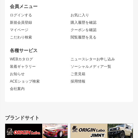
レビン
龍神
プロボックス
スタイリッシュライン
会員メニュー
トレノ
RAV4
フロントフェンダー
ボンネット
ログインする
お気に入り
マークX
リアフェンダー
カナード
新規会員登録
購入履歴を確認
ブラッシュフェンダー
外装・補修パーツ
ニッサン
マイページ
クーポンを確認
コンバットアイ
アーム(足回り)
S15 シルビア
ワンビア
こだわり検索
閲覧履歴を見る
GTウイング
レンズ
S14 シルビア 前期
フェアレディZ
リアウイング
排気系
各種サービス
S14 シルビア 後期
スカイライン
ルーフウイング
S13 シルビア
ローレル
WEBカタログ
ニュースレターお申し込み
180SX
セフィーロ
装着ギャラリー
ソーシャルメディア一覧
ジムニーパーツ
シルエイティ
キャラバン
お知らせ
ご意見箱
ホイール
ACEショップ検索
採用情報
MUD-S7
まつど家 鉄漢
スズキ
マツダ
会社案内
MUD-SR7
まつど家 鉄心
ジムニー
RX-7
MUD-ZEUS
まつど家 鉄八
レクサス
フロントグリル
バンパー
GS350
ボンネット
IS250・IS350
リアウイング
ブランドサイト
SC
フェンダー
リアゲート
サイドパーツ
メンテナンスパーツ
スバル
三菱