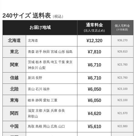
240サイズ 送料表
（税込）
通常料金
個人宅料金
お届け地域
(※非推奨)
(法人/支店止め)
北海道
¥12,320
北海道
¥39,270
東北
¥7,810
青森 岩手 秋田 宮城 山形 福島
¥29,810
茨城 栃木 群馬 埼玉 千葉 東京
関東
¥6,710
¥23,760
神奈川 山梨
信越
¥6,710
新潟 長野
¥23,760
北陸
¥6,050
富山 石川 福井
¥23,100
東海
¥6,050
岐阜 静岡 愛知 三重
¥23,100
滋賀 京都 大阪 兵庫 奈良
関西
¥4,620
¥21,670
和歌山
中国
¥5,610
鳥取 島根 岡山 広島 山口
¥22,660