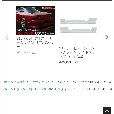
S15 シルビア | ストリ
S15 
ームライン リアバンパ
リッシ
ー
トバン
S15 シルビア | レーシ
¥
45,760
ングライン サイドステ
¥
45,76
（税込）
ップ （TYPE.2）
¥
39,820
（税込）
ホーム
車種別
ニッサン
シルビア
S15
リアパーツ
S15 シルビア |
ホーム
ブランド別
ORIGIN Labo.
スタイリッシュライン
S15
S15 シ