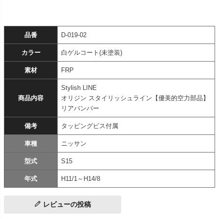
品番
D-019-02
カラー
白ゲルコート(未塗装)
素材
FRP
Stylish LINE
商品内容
オリジン スタイリッシュライン【優美的空力部品】
リアバンパー
備考
タッピングビス付属
車種
ニッサン
型式
S15
年式
H11/1～H14/8
レビューの投稿