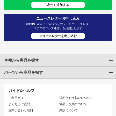
友だち追加する
ニュースレターお申し込み
ORIGIN Labo.／Roadster公式メールニュースレター
「エアロのエース通信」をお届けします。
ニュースレターを申し込む
車種から商品を探す
パーツから商品を探す
トヨタ
TOYOTA86
200系ハイエース
ドリフトパーツ
JZX100 CHASER
クラウン
ガイド&ヘルプ
JZX90 CHASER
エアロシリーズ
クラウンマジェスタ
ご利用ガイド
送料とお支払いについて
JZX110 MARK II
ドリフトライン
アリスト
レーシングライン
よくあるご質問
返品・交換について
JZX100 MARK II
風神
ソアラ
アタックライン
お問い合わせ窓口
業販について
JZX90 MARK II
雷神
アルテッツァ
ストリームライン