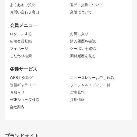
よくあるご質問
返品・交換について
JZX100 MARK II
風神
ソアラ
アタックライン
お問い合わせ窓口
業販について
JZX90 MARK II
雷神
アルテッツァ
ストリームライン
レビン
龍神
プロボックス
スタイリッシュライン
会員メニュー
トレノ
RAV4
フロントフェンダー
ボンネット
ログインする
お気に入り
マークX
リアフェンダー
カナード
新規会員登録
購入履歴を確認
ブラッシュフェンダー
外装・補修パーツ
ニッサン
マイページ
クーポンを確認
コンバットアイ
アーム(足回り)
S15 シルビア
ワンビア
こだわり検索
閲覧履歴を見る
GTウイング
レンズ
S14 シルビア 前期
フェアレディZ
リアウイング
排気系
各種サービス
S14 シルビア 後期
スカイライン
ルーフウイング
S13 シルビア
ローレル
WEBカタログ
ニュースレターお申し込み
180SX
セフィーロ
装着ギャラリー
ソーシャルメディア一覧
ジムニーパーツ
シルエイティ
キャラバン
お知らせ
ご意見箱
ホイール
ACEショップ検索
採用情報
MUD-S7
まつど家 鉄漢
スズキ
マツダ
会社案内
MUD-SR7
まつど家 鉄心
ジムニー
RX-7
MUD-ZEUS
まつど家 鉄八
レクサス
フロントグリル
バンパー
GS350
ボンネット
IS250・IS350
リアウイング
ブランドサイト