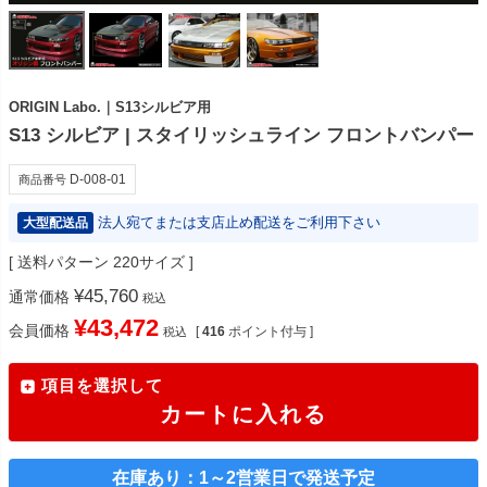
ORIGIN Labo.｜S13シルビア用
S13 シルビア | スタイリッシュライン フロントバンパー
D-008-01
商品番号
法人宛てまたは支店止め配送をご利用下さい
大型配送品
送料パターン
220サイズ
¥
45,760
通常価格
税込
¥
43,472
会員価格
[
416
ポイント付与 ]
税込
項目を選択して
カートに入れる
在庫あり：1～2営業日で発送予定