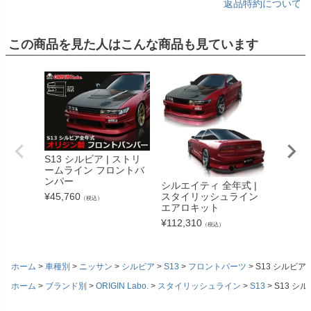
返品特約について
この商品を見た人はこんな商品も見ています
S13 シルビア | ストリ
S14 シ
ームライン フロントバ
タイリ
ンパー
ロント
シルエイティ 全年式 |
¥
45,760
スタイリッシュライン
¥
45,76
（税込）
エアロキット
¥
112,310
（税込）
ホーム
車種別
ニッサン
シルビア
S13
フロントパーツ
S13 シルビ
ホーム
ブランド別
ORIGIN Labo.
スタイリッシュライン
S13
S13 シ