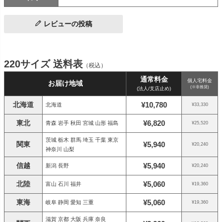
レビューの投稿
220サイズ 送料表
（税込）
通常料金
個人宅料金
お届け地域
(※非推奨)
(法人/支店止め)
北海道
¥10,780
北海道
¥33,330
東北
¥6,820
青森 岩手 秋田 宮城 山形 福島
¥25,520
茨城 栃木 群馬 埼玉 千葉 東京
関東
¥5,940
¥20,240
神奈川 山梨
信越
¥5,940
新潟 長野
¥20,240
北陸
¥5,060
富山 石川 福井
¥19,360
東海
¥5,060
岐阜 静岡 愛知 三重
¥19,360
滋賀 京都 大阪 兵庫 奈良