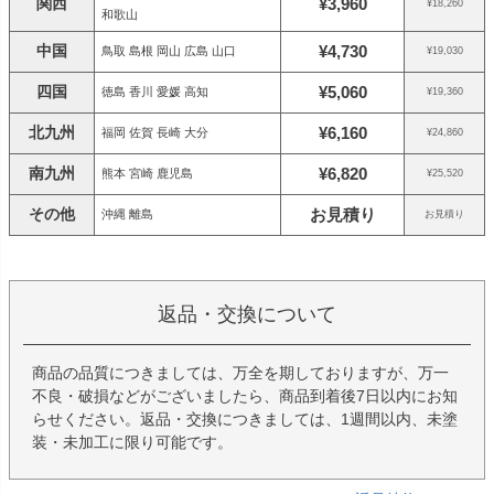
関西
¥3,960
¥18,260
和歌山
中国
¥4,730
鳥取 島根 岡山 広島 山口
¥19,030
四国
¥5,060
徳島 香川 愛媛 高知
¥19,360
北九州
¥6,160
福岡 佐賀 長崎 大分
¥24,860
南九州
¥6,820
熊本 宮崎 鹿児島
¥25,520
その他
お見積り
沖縄 離島
お見積り
返品・交換について
商品の品質につきましては、万全を期しておりますが、万一
不良・破損などがございましたら、商品到着後7日以内にお知
らせください。返品・交換につきましては、1週間以内、未塗
装・未加工に限り可能です。