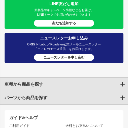
LINE友だち追加
新製品やキャンペーン情報などをお届け。
LINEトークでお問い合わせもできます
友だち追加する
ニュースレターお申し込み
ORIGIN Labo.／Roadster公式メールニュースレター
「エアロのエース通信」をお届けします。
ニュースレターを申し込む
車種から商品を探す
パーツから商品を探す
トヨタ
TOYOTA86
200系ハイエース
ドリフトパーツ
JZX100 CHASER
クラウン
ガイド&ヘルプ
JZX90 CHASER
エアロシリーズ
クラウンマジェスタ
ご利用ガイド
送料とお支払いについて
JZX110 MARK II
ドリフトライン
アリスト
レーシングライン