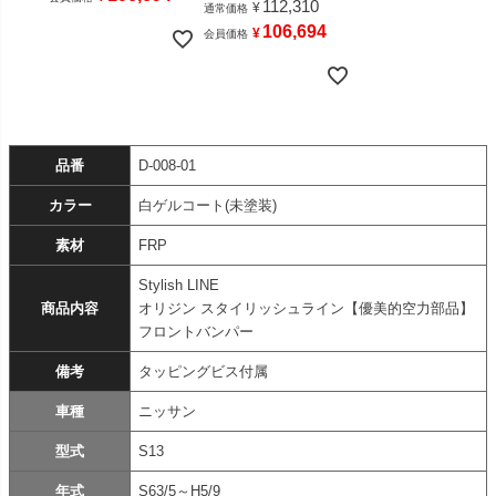
112,310
¥
通常価格
106,694
¥
会員価格
品番
D-008-01
カラー
白ゲルコート(未塗装)
素材
FRP
Stylish LINE
商品内容
オリジン スタイリッシュライン【優美的空力部品】
フロントバンパー
備考
タッピングビス付属
車種
ニッサン
型式
S13
年式
S63/5～H5/9