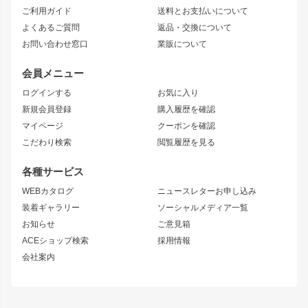
ご利用ガイド
送料とお支払いについて
JZX110 MARK II
ドリフトライン
アリスト
レーシングライン
よくあるご質問
返品・交換について
JZX100 MARK II
風神
ソアラ
アタックライン
お問い合わせ窓口
業販について
JZX90 MARK II
雷神
アルテッツァ
ストリームライン
レビン
龍神
プロボックス
スタイリッシュライン
会員メニュー
トレノ
RAV4
フロントフェンダー
ボンネット
ログインする
お気に入り
マークX
リアフェンダー
カナード
新規会員登録
購入履歴を確認
ブラッシュフェンダー
外装・補修パーツ
ニッサン
マイページ
クーポンを確認
コンバットアイ
アーム(足回り)
S15 シルビア
ワンビア
こだわり検索
閲覧履歴を見る
GTウイング
レンズ
S14 シルビア 前期
フェアレディZ
リアウイング
排気系
各種サービス
S14 シルビア 後期
スカイライン
ルーフウイング
S13 シルビア
ローレル
WEBカタログ
ニュースレターお申し込み
180SX
セフィーロ
装着ギャラリー
ソーシャルメディア一覧
ジムニーパーツ
シルエイティ
キャラバン
お知らせ
ご意見箱
ホイール
ACEショップ検索
採用情報
MUD-S7
まつど家 鉄漢
スズキ
マツダ
会社案内
MUD-SR7
まつど家 鉄心
ジムニー
RX-7
MUD-ZEUS
まつど家 鉄八
レクサス
フロントグリル
バンパー