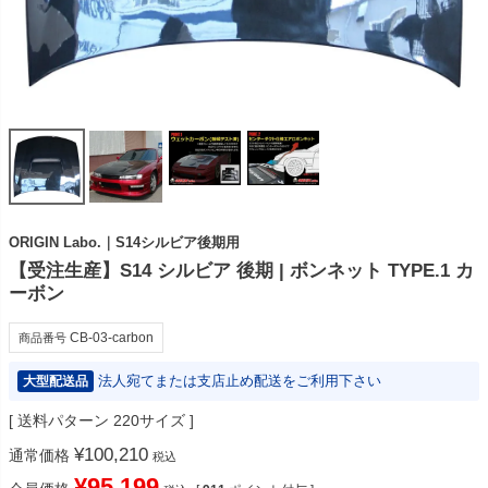
ORIGIN Labo.｜S14シルビア後期用
【受注生産】S14 シルビア 後期 | ボンネット TYPE.1 カ
ーボン
CB-03-carbon
商品番号
法人宛てまたは支店止め配送をご利用下さい
大型配送品
送料パターン
220サイズ
¥
100,210
通常価格
税込
¥
95,199