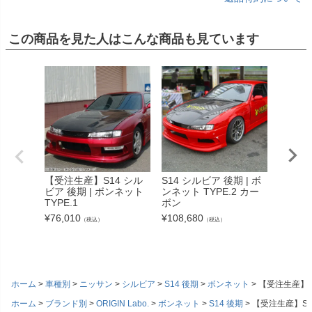
この商品を見た人はこんな商品も見ています
【受注生産】S14 シル
S14 シルビア 後期 | ボ
S14 シ
ビア 後期 | ボンネット
ンネット TYPE.2 カー
ンネット
TYPE.1
ボン
¥
90,53
¥
76,010
¥
108,680
（税込）
（税込）
ホーム
車種別
ニッサン
シルビア
S14 後期
ボンネット
【受注生産】S1
ホーム
ブランド別
ORIGIN Labo.
ボンネット
S14 後期
【受注生産】S14