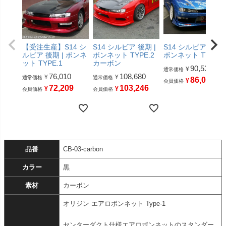
【受注生産】S14 シ
S14 シルビア 後期 |
S14 シルビア 後期 
ルビア 後期 | ボンネ
ボンネット TYPE.2
ボンネット TYPE.2
ット TYPE.1
カーボン
90,530
¥
通常価格
76,010
108,680
¥
¥
通常価格
通常価格
86,003
¥
会員価格
72,209
103,246
¥
¥
会員価格
会員価格
品番
CB-03-carbon
カラー
黒
素材
カーボン
オリジン エアロボンネット Type-1
センターダクト仕様エアロボンネットのスタンダー