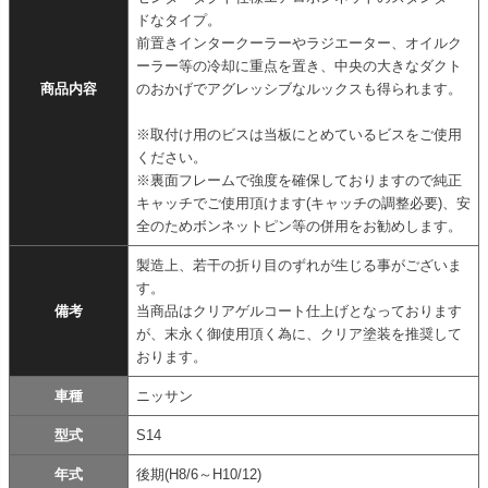
ドなタイプ。
前置きインタークーラーやラジエーター、オイルク
ーラー等の冷却に重点を置き、中央の大きなダクト
商品内容
のおかげでアグレッシブなルックスも得られます。
※取付け用のビスは当板にとめているビスをご使用
ください。
※裏面フレームで強度を確保しておりますので純正
キャッチでご使用頂けます(キャッチの調整必要)、安
全のためボンネットピン等の併用をお勧めします。
製造上、若干の折り目のずれが生じる事がございま
す。
備考
当商品はクリアゲルコート仕上げとなっております
が、末永く御使用頂く為に、クリア塗装を推奨して
おります。
車種
ニッサン
型式
S14
年式
後期(H8/6～H10/12)