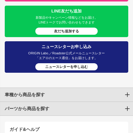
LINE友だち追加
新製品やキャンペーン情報などをお届け。
LINEトークでお問い合わせもできます
友だち追加する
ニュースレターお申し込み
ORIGIN Labo.／Roadster公式メールニュースレター
「エアロのエース通信」をお届けします。
ニュースレターを申し込む
車種から商品を探す
パーツから商品を探す
トヨタ
TOYOTA86
200系ハイエース
ドリフトパーツ
JZX100 CHASER
クラウン
ガイド&ヘルプ
JZX90 CHASER
エアロシリーズ
クラウンマジェスタ