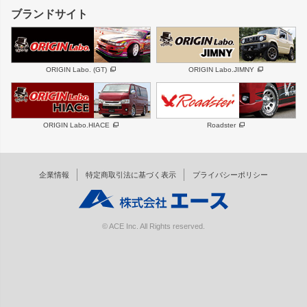
GS350
ボンネット
IS250・IS350
リアウイング
ブランドサイト
SC
フェンダー
リアゲート
サイドパーツ
メンテナンスパーツ
スバル
三菱
BRZ
デリカ D:5
ORIGIN Labo. (GT)
ORIGIN Labo.JIMNY
ハイエースパーツ
ホイール
軽自動車
汎用
DAYTONA-RS
DAYTONA-RS NEO
ORIGIN Labo.HIACE
Roadster
エアロシリーズ
LUX MODEL SP
GROUND MODEL
LUX MODEL
PHANTOM LIP
企業情報
特定商取引法に基づく表示
プライバシーポリシー
RUGGER MODEL
DTM:exclusive
オーバーフェンダー
ワイパーガード
リアウイング
内装パーツ
© ACE Inc. All Rights reserved.
スムージングバンパー
オプションパーツ
GTウイング用ラダー
オプションタイヤ
コンバットアイ用ライト
ホイールナット