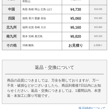
和歌山
中国
¥4,730
鳥取 島根 岡山 広島 山口
¥19,030
四国
¥5,060
徳島 香川 愛媛 高知
¥19,360
北九州
¥6,160
福岡 佐賀 長崎 大分
¥24,860
南九州
¥6,820
熊本 宮崎 鹿児島
¥25,520
その他
お見積り
沖縄 離島
お見積り
返品・交換について
商品の品質につきましては、万全を期しておりますが、万一
不良・破損などがございましたら、商品到着後7日以内にお知
らせください。返品・交換につきましては、1週間以内、未塗
装・未加工に限り可能です。
返品特約について