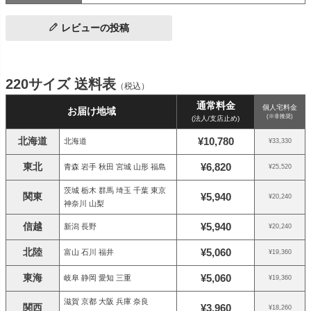
レビューの投稿
220サイズ 送料表
（税込）
通常料金
個人宅料金
お届け地域
(※非推奨)
(法人/支店止め)
北海道
¥10,780
北海道
¥33,330
東北
¥6,820
青森 岩手 秋田 宮城 山形 福島
¥25,520
茨城 栃木 群馬 埼玉 千葉 東京
関東
¥5,940
¥20,240
神奈川 山梨
信越
¥5,940
新潟 長野
¥20,240
北陸
¥5,060
富山 石川 福井
¥19,360
東海
¥5,060
岐阜 静岡 愛知 三重
¥19,360
滋賀 京都 大阪 兵庫 奈良
関西
¥3,960
¥18,260