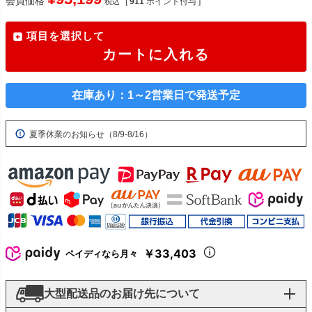
会員価格
[
911
ポイント付与 ]
税込
項目を選択して
カートに入れる
在庫あり：1～2営業日で発送予定
夏季休業のお知らせ（8/9-8/16）
￥33,403
ペイディなら月々
大型配送品のお届け先について