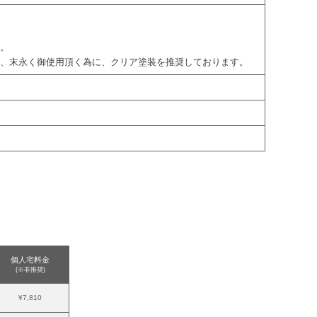
す。
が、末永く御使用頂く為に、クリア塗装を推奨しております。
個人宅料金
(※非推奨)
¥7,810