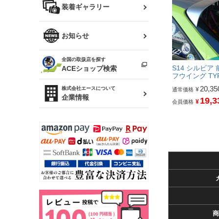
バッグ
装着ギャラリー
Z32 フェアレディZ
アリスト
R34 スカイライン
ソアラ
ファッション小物
お知らせ
アルテッツァ
スカイライン
全国の取扱店を探す
（ER34/R33/ECR33/R32）
雑貨・ステーショナリー
プロボックス
S14 シルビア 
ACEショップ検索
フウイング TYP
RAV4
キャラバン
20,35
株式会社エースについて
¥
通常価格
ベビー用品
企業情報
19,3
¥
会員価格
ローレル
のぼり
セフィーロ
商