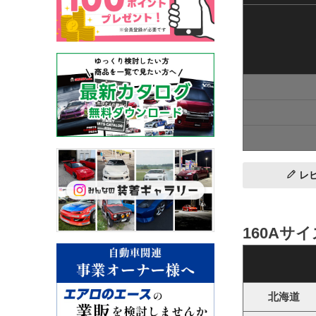
レ
160Aサ
北海道