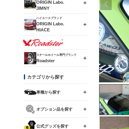
エアロシリーズ
ORIGIN Labo.
JIMNY
ドリフトライン
フロントフェンダー
ハイエースブランド
アルミホイール
ORIGIN Labo.
MUD-ZEUS
HIACE
風神(180SX)
リアフェンダー
アルミホイール
MUD-SR7
エアロシリーズ
雷神(S15)
ブラッシュフェンダー
アルミホイール
スチールホイール専門ブランド
MUD-S7
Roadster
LUX MODEL SP
オーバーフェンダー
龍神(チェイサー)
コンバットアイ
フロントグリル
DAYTONA-RS
カテゴリから探す
LUX MODEL
リアウイング
レーシングライン
GTウイング
ハイエース専用
ボンネット
車種から探す
DAYTONA-RS NEO
RUGGER MODEL
スムージングバンパー
アタックライン
リアウイング
トヨタ
ジムニー専用
フェンダー
オプション品を探す
まつど家 鉄漢
GROUND MODEL
ワイパーガード
ニッサン
ストリームライン
ルーフウイング
TOYOTA 86
ジムニー専用
サイドパーツ
GTウイング用ラダー
公式グッズを探す
スズキ
まつど家 鉄心
PHANTOM LIP
内装パーツ