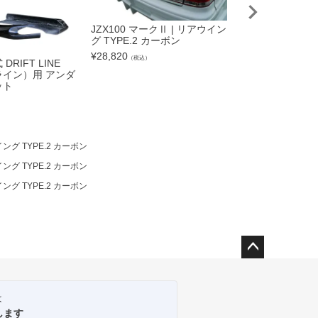
JZX100 マークⅡ | リアウイン
グ TYPE.2 カーボン
¥
28,820
（税込）
DRIFT LINE
S15 シルビア |
イン）用 アンダ
イ（ウインカータ
ット
ンカー付属）左右
¥
28,820
）
（税込）
ング TYPE.2 カーボン
ング TYPE.2 カーボン
ング TYPE.2 カーボン
ペー
ジト
ップ
は
へ
します