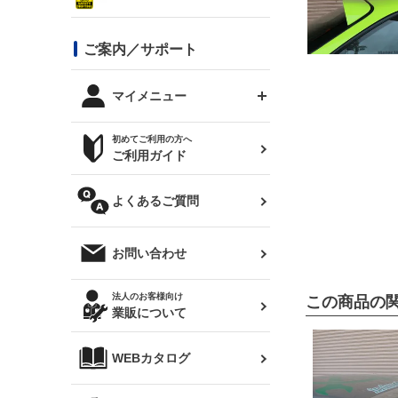
シルビア S13
スタイリッシュライン
ボンネット
JZX100 チェイサー
マツダ
ジムニー
ジムニー専用
バンパー
コンバットアイ用ライト
ステッカー
ご案内／サポート
まつど家 鉄八
DTM:exclusive
シルビア S14 前期
スバル
JZX90 チェイサー
RX-7
カナード
BRZ
レクサス
リアウイング
オプションタイヤ
トップス(半袖)
マイメニュー
JZX100 マークⅡ
シルビア S14 後期
三菱
外装・補修パーツ
ログインする
サマータイヤ
初めてご利用の方へ
リアゲート
ホイールナット
トップス(長袖)
JZX110 マークⅡ
デリカ D:5
軽自動車
ジムニー用タイヤ
ご利用ガイド
シルビア S15
新規会員登録
オリジンアーム(足回り)
JZX90 マークⅡ
汎用
サマータイヤ
メンテナンスパーツ
パーカー
よくあるご質問
お気に入りリスト
ハイエース・バン用タイ
180SX
ヤ
ハイエース
レンズ
注文履歴
オーバーオール(つなぎ)
お問い合わせ
シルエイティ
レビン
クーポンを見る
マフラー
トレノ
閲覧履歴
法人のお客様向け
この商品の
タオル
業販について
ワンビア
マークX
ニュースレターお申し込み
帽子
WEBカタログ
クラウン
Z33 フェアレディZ
クラウンマジェスタ