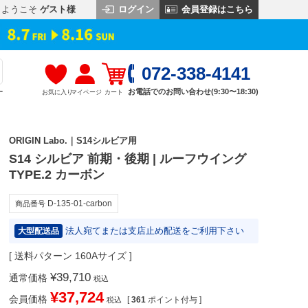
ログイン
会員登録はこちら
ようこそ
ゲスト様
072-338-4141
お電話でのお問い合わせ(9:30〜18:30)
お気に入り
マイページ
カート
す
ORIGIN Labo.｜S14シルビア用
S14 シルビア 前期・後期 | ルーフウイング
TYPE.2 カーボン
D-135-01-carbon
商品番号
法人宛てまたは支店止め配送をご利用下さい
大型配送品
送料パターン
160Aサイズ
¥
39,710
通常価格
税込
¥
37,724
会員価格
[
361
ポイント付与 ]
税込