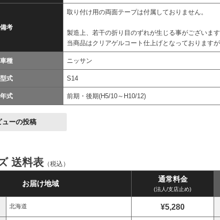
取り付け用の両面テープは付属しておりません。
備考
製造上、若干の折り目のずれが生じる事がございま
当商品はクリアゲルコート仕上げとなっております
車種
ニッサン
型式
S14
年式
前期・後期(H5/10～H10/12)
ビューの投稿
イズ 送料表
（税込）
通常料金
お届け地域
(法人/支店止め)
¥5,280
北海道