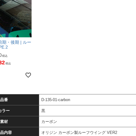
前期・後期 | ルー
E.2
0
税込
32
税込
品番
D-135-01-carbon
カラー
黒
素材
カーボン
品内容
オリジン カーボン製ルーフウイング VER2