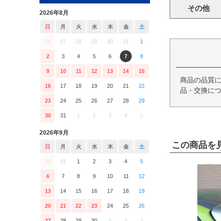
その他
2026年8月
日
月
火
水
木
金
土
26
27
28
29
30
31
1
2
3
4
5
6
7
8
9
10
11
12
13
14
15
商品の品質
16
17
18
19
20
21
22
品・交換につ
23
24
25
26
27
28
29
30
31
1
2
3
4
5
2026年9月
この商品を
日
月
火
水
木
金
土
30
31
1
2
3
4
5
6
7
8
9
10
11
12
13
14
15
16
17
18
19
20
21
22
23
24
25
26
27
28
29
30
1
2
3