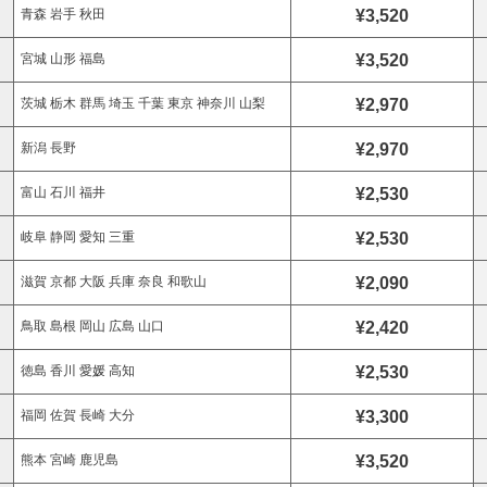
¥3,520
青森 岩手 秋田
¥3,520
宮城 山形 福島
¥2,970
茨城 栃木 群馬 埼玉 千葉 東京 神奈川 山梨
¥2,970
新潟 長野
¥2,530
富山 石川 福井
¥2,530
岐阜 静岡 愛知 三重
¥2,090
滋賀 京都 大阪 兵庫 奈良 和歌山
¥2,420
鳥取 島根 岡山 広島 山口
¥2,530
徳島 香川 愛媛 高知
¥3,300
福岡 佐賀 長崎 大分
¥3,520
熊本 宮崎 鹿児島