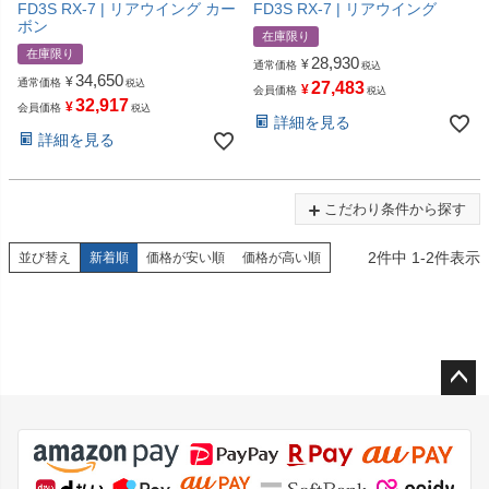
FD3S RX-7 | リアウイング カー
FD3S RX-7 | リアウイング
ボン
在庫限り
在庫限り
28,930
¥
通常価格
税込
34,650
¥
通常価格
税込
27,483
¥
会員価格
税込
32,917
¥
会員価格
税込
詳細を見る
詳細を見る
こだわり条件から探す
2
件中
1
-
2
件表示
並び替え
新着順
価格が安い順
価格が高い順
ペー
ジト
ップ
へ