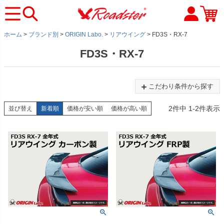
ホーム
ブランド別
ORIGIN Labo.
リアウイング
FD3S・RX-7
FD3S・RX-7
こだわり条件から探す
2
件中
1
-
2
件表示
並び替え
新着順
価格が安い順
価格が高い順