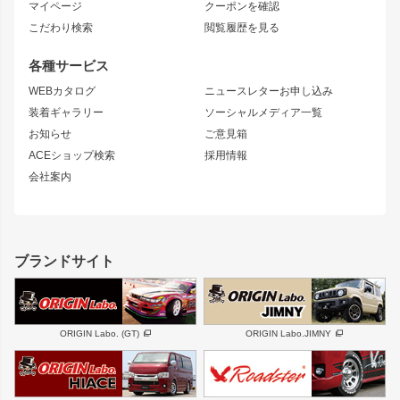
ニッサン
マイページ
クーポンを確認
コンバットアイ
アーム(足回り)
S15 シルビア
ワンビア
こだわり検索
閲覧履歴を見る
GTウイング
レンズ
S14 シルビア 前期
フェアレディZ
リアウイング
排気系
各種サービス
S14 シルビア 後期
スカイライン
ルーフウイング
S13 シルビア
ローレル
WEBカタログ
ニュースレターお申し込み
180SX
セフィーロ
装着ギャラリー
ソーシャルメディア一覧
ジムニーパーツ
シルエイティ
キャラバン
お知らせ
ご意見箱
ホイール
ACEショップ検索
採用情報
MUD-S7
まつど家 鉄漢
スズキ
マツダ
会社案内
MUD-SR7
まつど家 鉄心
ジムニー
RX-7
MUD-ZEUS
まつど家 鉄八
レクサス
フロントグリル
バンパー
GS350
ボンネット
IS250・IS350
リアウイング
ブランドサイト
SC
フェンダー
リアゲート
サイドパーツ
メンテナンスパーツ
スバル
三菱
BRZ
デリカ D:5
ORIGIN Labo. (GT)
ORIGIN Labo.JIMNY
ハイエースパーツ
ホイール
軽自動車
汎用
DAYTONA-RS
DAYTONA-RS NEO