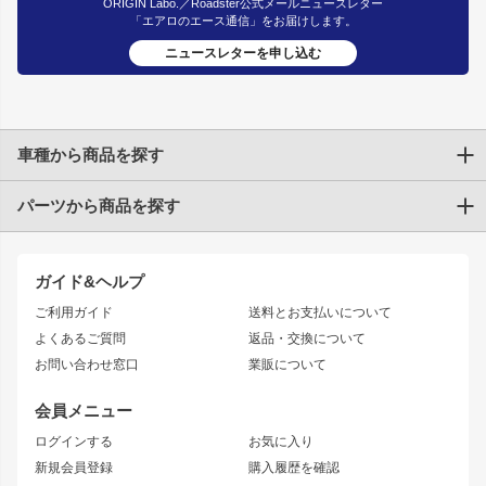
ORIGIN Labo.／Roadster公式メールニュースレター
「エアロのエース通信」をお届けします。
ニュースレターを申し込む
車種から商品を探す
パーツから商品を探す
トヨタ
TOYOTA86
200系ハイエース
ドリフトパーツ
JZX100 CHASER
クラウン
ガイド&ヘルプ
JZX90 CHASER
エアロシリーズ
クラウンマジェスタ
ご利用ガイド
送料とお支払いについて
JZX110 MARK II
ドリフトライン
アリスト
レーシングライン
よくあるご質問
返品・交換について
JZX100 MARK II
風神
ソアラ
アタックライン
お問い合わせ窓口
業販について
JZX90 MARK II
雷神
アルテッツァ
ストリームライン
レビン
龍神
プロボックス
スタイリッシュライン
会員メニュー
トレノ
RAV4
フロントフェンダー
ボンネット
ログインする
お気に入り
マークX
リアフェンダー
カナード
新規会員登録
購入履歴を確認
ブラッシュフェンダー
外装・補修パーツ