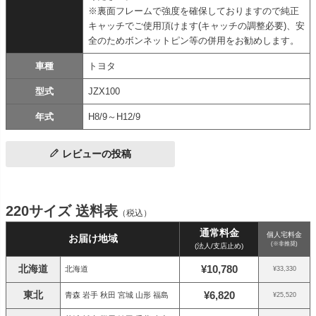
※裏面フレームで強度を確保しておりますので純正
キャッチでご使用頂けます(キャッチの調整必要)、安
全のためボンネットピン等の併用をお勧めします。
車種
トヨタ
型式
JZX100
年式
H8/9～H12/9
レビューの投稿
220サイズ 送料表
（税込）
通常料金
個人宅料金
お届け地域
(※非推奨)
(法人/支店止め)
北海道
¥10,780
北海道
¥33,330
東北
¥6,820
青森 岩手 秋田 宮城 山形 福島
¥25,520