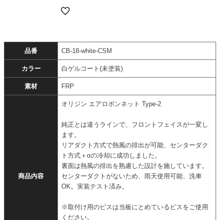
品番
CB-18-white-CSM
カラー
白ゲルコート(未塗装)
素材
FRP
オリジン エアロボンネット Type-2
純正とは違うラインで、フロントフェイスが一変し
ます。
リアダクト方式で熱風の排出が可能、センターダク
ト方式＋αの冷却に成功しました。
裏面は熱風の排出を熟慮した設計を施しています。
商品内容
センターダクトがないため、雨天使用可能、洗車
OK。実装テスト済み。
※取付け用のビスは当板にとめているビスをご使用
ください。