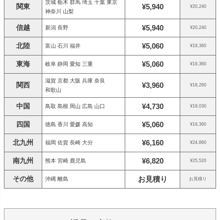
茨城 栃木 群馬 埼玉 千葉 東京
関東
¥5,940
¥20,240
神奈川 山梨
信越
¥5,940
新潟 長野
¥20,240
北陸
¥5,060
富山 石川 福井
¥19,360
東海
¥5,060
岐阜 静岡 愛知 三重
¥19,360
滋賀 京都 大阪 兵庫 奈良
関西
¥3,960
¥18,260
和歌山
中国
¥4,730
鳥取 島根 岡山 広島 山口
¥19,030
四国
¥5,060
徳島 香川 愛媛 高知
¥19,360
北九州
¥6,160
福岡 佐賀 長崎 大分
¥24,860
南九州
¥6,820
熊本 宮崎 鹿児島
¥25,520
その他
お見積り
沖縄 離島
お見積り