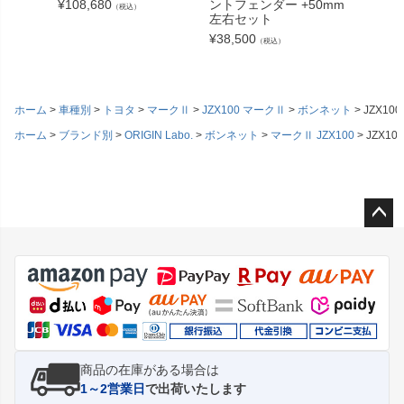
¥
108,680
ントフェンダー +50mm
ェンダ
（税込）
左右セット
75mm
¥
38,500
¥
80,85
（税込）
ホーム
車種別
トヨタ
マークⅡ
JZX100 マークⅡ
ボンネット
JZX10
ホーム
ブランド別
ORIGIN Labo.
ボンネット
マークⅡ JZX100
JZX10
ペー
ジト
ップ
へ
商品の在庫がある場合は
1～2営業日
で出荷いたします