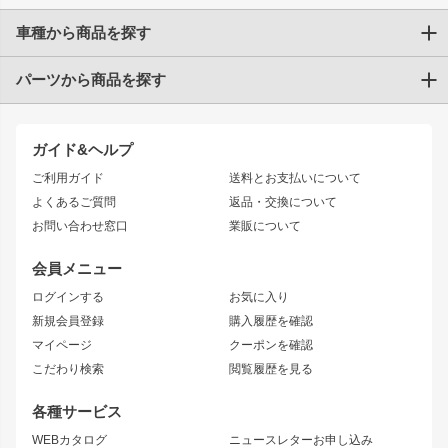
車種から商品を探す
パーツから商品を探す
トヨタ
TOYOTA86
200系ハイエース
ドリフトパーツ
JZX100 CHASER
クラウン
ガイド&ヘルプ
JZX90 CHASER
エアロシリーズ
クラウンマジェスタ
ご利用ガイド
送料とお支払いについて
JZX110 MARK II
ドリフトライン
アリスト
レーシングライン
よくあるご質問
返品・交換について
JZX100 MARK II
風神
ソアラ
アタックライン
お問い合わせ窓口
業販について
JZX90 MARK II
雷神
アルテッツァ
ストリームライン
レビン
龍神
プロボックス
スタイリッシュライン
会員メニュー
トレノ
RAV4
フロントフェンダー
ボンネット
ログインする
お気に入り
マークX
リアフェンダー
カナード
新規会員登録
購入履歴を確認
ブラッシュフェンダー
外装・補修パーツ
ニッサン
マイページ
クーポンを確認
コンバットアイ
アーム(足回り)
S15 シルビア
ワンビア
こだわり検索
閲覧履歴を見る
GTウイング
レンズ
S14 シルビア 前期
フェアレディZ
リアウイング
排気系
各種サービス
S14 シルビア 後期
スカイライン
ルーフウイング
S13 シルビア
ローレル
WEBカタログ
ニュースレターお申し込み