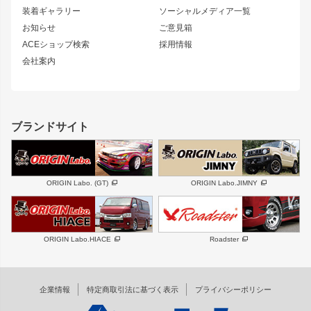
180SX
セフィーロ
装着ギャラリー
ソーシャルメディア一覧
ジムニーパーツ
シルエイティ
キャラバン
お知らせ
ご意見箱
ホイール
ACEショップ検索
採用情報
MUD-S7
まつど家 鉄漢
スズキ
マツダ
会社案内
MUD-SR7
まつど家 鉄心
ジムニー
RX-7
MUD-ZEUS
まつど家 鉄八
レクサス
フロントグリル
バンパー
GS350
ボンネット
IS250・IS350
リアウイング
ブランドサイト
SC
フェンダー
リアゲート
サイドパーツ
メンテナンスパーツ
スバル
三菱
BRZ
デリカ D:5
ORIGIN Labo. (GT)
ORIGIN Labo.JIMNY
ハイエースパーツ
ホイール
軽自動車
汎用
DAYTONA-RS
DAYTONA-RS NEO
ORIGIN Labo.HIACE
Roadster
エアロシリーズ
LUX MODEL SP
GROUND MODEL
LUX MODEL
PHANTOM LIP
企業情報
特定商取引法に基づく表示
プライバシーポリシー
RUGGER MODEL
DTM:exclusive