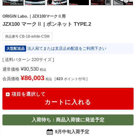
ORIGIN Labo.｜JZX100マークⅡ用
JZX100 マークⅡ | ボンネット TYPE.2
CB-18-white-CSM
商品番号
法人宛てまたは支店止め配送をご利用下さい
大型配送品
送料パターン
220サイズ
¥
90,530
通常価格
税込
¥
86,003
会員価格
[
823
ポイント付与 ]
税込
項目を選択して
カートに入れる
入荷待ち：商品入荷後に発送予定
9月中旬入荷予定