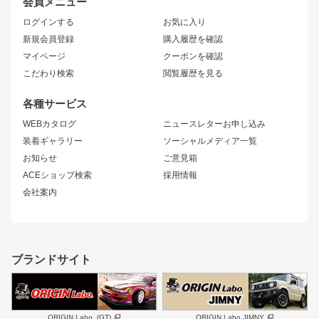
会員メニュー
トレノ
RAV4
フロントフェンダー
ボンネット
ログインする
お気に入り
マークX
リアフェンダー
カナード
新規会員登録
購入履歴を確認
ブラッシュフェンダー
外装・補修パーツ
ニッサン
マイページ
クーポンを確認
コンバットアイ
アーム(足回り)
S15 シルビア
ワンビア
こだわり検索
閲覧履歴を見る
GTウイング
レンズ
S14 シルビア 前期
フェアレディZ
リアウイング
排気系
各種サービス
S14 シルビア 後期
スカイライン
ルーフウイング
S13 シルビア
ローレル
WEBカタログ
ニュースレターお申し込み
180SX
セフィーロ
装着ギャラリー
ソーシャルメディア一覧
ジムニーパーツ
シルエイティ
キャラバン
お知らせ
ご意見箱
ホイール
ACEショップ検索
採用情報
MUD-S7
まつど家 鉄漢
スズキ
マツダ
会社案内
MUD-SR7
まつど家 鉄心
ジムニー
RX-7
MUD-ZEUS
まつど家 鉄八
レクサス
フロントグリル
バンパー
GS350
ボンネット
IS250・IS350
リアウイング
ブランドサイト
SC
フェンダー
リアゲート
サイドパーツ
メンテナンスパーツ
スバル
三菱
BRZ
デリカ D:5
ORIGIN Labo. (GT)
ORIGIN Labo.JIMNY