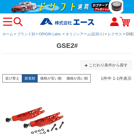
ホーム
ブランド別
ORIGIN Labo.
オリジンアーム(足回り)
レクサス
GSE
GSE2#
こだわり条件から探す
1
件中
1
-
1
件表示
並び替え
新着順
価格が安い順
価格が高い順