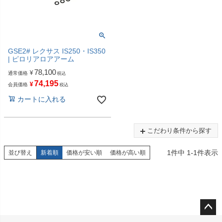
GSE2# レクサス IS250・IS350
| ピロリアロアアーム
78,100
¥
通常価格
税込
74,195
¥
会員価格
税込
カートに入れる
こだわり条件から探す
1
件中
1
-
1
件表示
並び替え
新着順
価格が安い順
価格が高い順
ペー