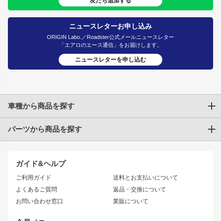
友だち追加する
ニュースレターお申し込み
ORIGIN Labo.／Roadster公式メールニュースレター
「エアロのエース通信」をお届けします。
ニュースレターを申し込む
車種から商品を探す
パーツから商品を探す
トヨタ
TOYOTA86
200系ハイエース
ドリフトパーツ
JZX100 CHASER
クラウン
ガイド&ヘルプ
JZX90 CHASER
エアロシリーズ
クラウンマジェスタ
ご利用ガイド
送料とお支払いについて
JZX110 MARK II
ドリフトライン
アリスト
レーシングライン
よくあるご質問
返品・交換について
JZX100 MARK II
風神
ソアラ
アタックライン
お問い合わせ窓口
業販について
JZX90 MARK II
雷神
アルテッツァ
ストリームライン
レビン
龍神
プロボックス
スタイリッシュライン