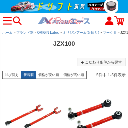
ホーム
ブランド別
ORIGIN Labo.
オリジンアーム(足回り)
マークⅡ
JZX
JZX100
こだわり条件から探す
5
件中
1
-
5
件表示
並び替え
新着順
価格が安い順
価格が高い順