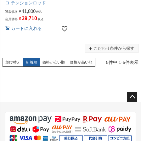
ロ テンションロッド
41,800
¥
通常価格
税込
39,710
¥
会員価格
税込
カートに入れる
こだわり条件から探す
5
件中
1
-
5
件表示
並び替え
新着順
価格が安い順
価格が高い順
ペー
ジト
ップ
へ