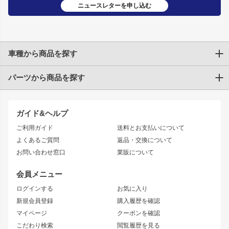
ニュースレターを申し込む
車種から商品を探す
パーツから商品を探す
トヨタ
TOYOTA86
200系ハイエース
ドリフトパーツ
JZX100 CHASER
クラウン
ガイド&ヘルプ
JZX90 CHASER
エアロシリーズ
クラウンマジェスタ
ご利用ガイド
送料とお支払いについて
JZX110 MARK II
ドリフトライン
アリスト
レーシングライン
よくあるご質問
返品・交換について
JZX100 MARK II
風神
ソアラ
アタックライン
お問い合わせ窓口
業販について
JZX90 MARK II
雷神
アルテッツァ
ストリームライン
レビン
龍神
プロボックス
スタイリッシュライン
会員メニュー
トレノ
RAV4
フロントフェンダー
ボンネット
ログインする
お気に入り
マークX
リアフェンダー
カナード
新規会員登録
購入履歴を確認
ブラッシュフェンダー
外装・補修パーツ
ニッサン
マイページ
クーポンを確認
コンバットアイ
アーム(足回り)
S15 シルビア
ワンビア
こだわり検索
閲覧履歴を見る