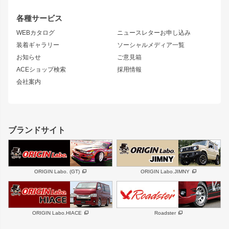
GTウイング
レンズ
S14 シルビア 前期
フェアレディZ
リアウイング
排気系
各種サービス
S14 シルビア 後期
スカイライン
ルーフウイング
S13 シルビア
ローレル
WEBカタログ
ニュースレターお申し込み
180SX
セフィーロ
装着ギャラリー
ソーシャルメディア一覧
ジムニーパーツ
シルエイティ
キャラバン
お知らせ
ご意見箱
ホイール
ACEショップ検索
採用情報
MUD-S7
まつど家 鉄漢
スズキ
マツダ
会社案内
MUD-SR7
まつど家 鉄心
ジムニー
RX-7
MUD-ZEUS
まつど家 鉄八
レクサス
フロントグリル
バンパー
GS350
ボンネット
IS250・IS350
リアウイング
ブランドサイト
SC
フェンダー
リアゲート
サイドパーツ
メンテナンスパーツ
スバル
三菱
BRZ
デリカ D:5
ORIGIN Labo. (GT)
ORIGIN Labo.JIMNY
ハイエースパーツ
ホイール
軽自動車
汎用
DAYTONA-RS
DAYTONA-RS NEO
ORIGIN Labo.HIACE
Roadster
エアロシリーズ
LUX MODEL SP
GROUND MODEL