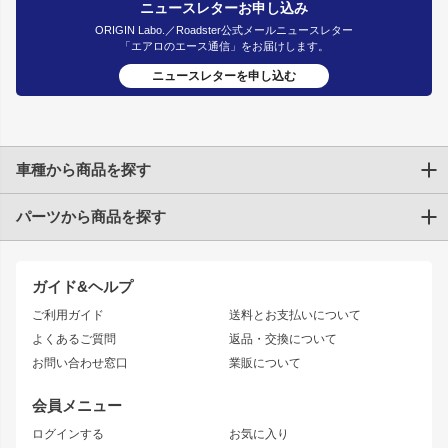
ニュースレターお申し込み
ORIGIN Labo.／Roadster公式メールニュースレター
「エアロのエース通信」をお届けします。
ニュースレターを申し込む
車種から商品を探す
パーツから商品を探す
トヨタ
TOYOTA86
200系ハイエース
ドリフトパーツ
JZX100 CHASER
クラウン
ガイド&ヘルプ
JZX90 CHASER
エアロシリーズ
クラウンマジェスタ
ご利用ガイド
送料とお支払いについて
JZX110 MARK II
ドリフトライン
アリスト
レーシングライン
よくあるご質問
返品・交換について
JZX100 MARK II
風神
ソアラ
アタックライン
お問い合わせ窓口
業販について
JZX90 MARK II
雷神
アルテッツァ
ストリームライン
レビン
龍神
プロボックス
スタイリッシュライン
会員メニュー
トレノ
RAV4
フロントフェンダー
ボンネット
ログインする
お気に入り
マークX
リアフェンダー
カナード