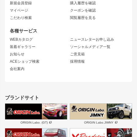
新規会員登録
購入履歴を確認
ブラッシュフェンダー
外装・補修パーツ
ニッサン
マイページ
クーポンを確認
コンバットアイ
アーム(足回り)
S15 シルビア
ワンビア
こだわり検索
閲覧履歴を見る
GTウイング
レンズ
S14 シルビア 前期
フェアレディZ
リアウイング
排気系
各種サービス
S14 シルビア 後期
スカイライン
ルーフウイング
S13 シルビア
ローレル
WEBカタログ
ニュースレターお申し込み
180SX
セフィーロ
装着ギャラリー
ソーシャルメディア一覧
ジムニーパーツ
シルエイティ
キャラバン
お知らせ
ご意見箱
ホイール
ACEショップ検索
採用情報
MUD-S7
まつど家 鉄漢
スズキ
マツダ
会社案内
MUD-SR7
まつど家 鉄心
ジムニー
RX-7
MUD-ZEUS
まつど家 鉄八
レクサス
フロントグリル
バンパー
GS350
ボンネット
IS250・IS350
リアウイング
ブランドサイト
SC
フェンダー
リアゲート
サイドパーツ
メンテナンスパーツ
スバル
三菱
BRZ
デリカ D:5
ORIGIN Labo. (GT)
ORIGIN Labo.JIMNY
ハイエースパーツ
ホイール
軽自動車
汎用