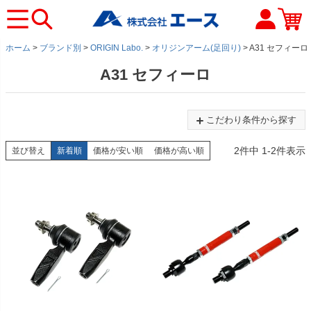
ホーム
ブランド別
ORIGIN Labo.
オリジンアーム(足回り)
A31 セフィーロ
A31 セフィーロ
こだわり条件から探す
2
件中
1
-
2
件表示
並び替え
新着順
価格が安い順
価格が高い順