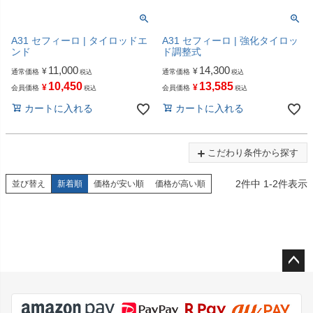
A31 セフィーロ | タイロッドエ
A31 セフィーロ | 強化タイロッ
ンド
ド調整式
11,000
14,300
¥
¥
通常価格
通常価格
税込
税込
10,450
13,585
¥
¥
会員価格
会員価格
税込
税込
カートに入れる
カートに入れる
こだわり条件から探す
2
件中
1
-
2
件表示
並び替え
新着順
価格が安い順
価格が高い順
ペー
ジト
ップ