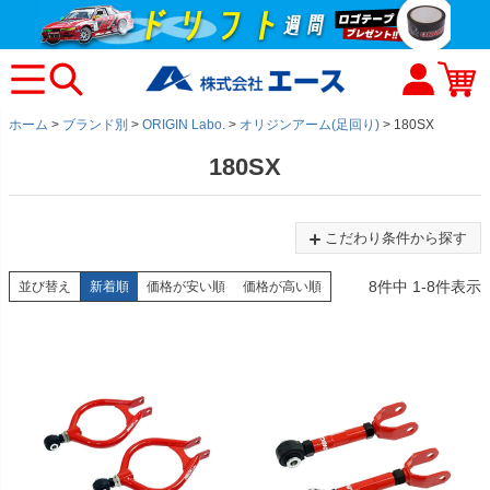
ホーム
ブランド別
ORIGIN Labo.
オリジンアーム(足回り)
180SX
180SX
こだわり条件から探す
8
件中
1
-
8
件表示
並び替え
新着順
価格が安い順
価格が高い順