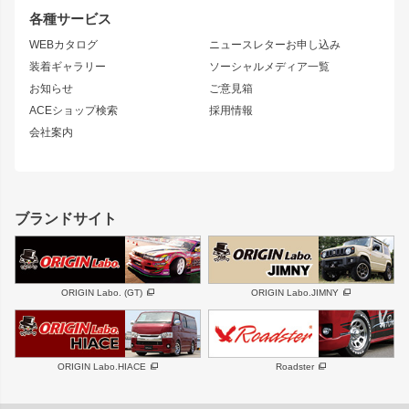
S14 シルビア 前期
フェアレディZ
リアウイング
排気系
各種サービス
S14 シルビア 後期
スカイライン
ルーフウイング
S13 シルビア
ローレル
WEBカタログ
ニュースレターお申し込み
180SX
セフィーロ
装着ギャラリー
ソーシャルメディア一覧
ジムニーパーツ
シルエイティ
キャラバン
お知らせ
ご意見箱
ホイール
ACEショップ検索
採用情報
MUD-S7
まつど家 鉄漢
スズキ
マツダ
会社案内
MUD-SR7
まつど家 鉄心
ジムニー
RX-7
MUD-ZEUS
まつど家 鉄八
レクサス
フロントグリル
バンパー
GS350
ボンネット
IS250・IS350
リアウイング
ブランドサイト
SC
フェンダー
リアゲート
サイドパーツ
メンテナンスパーツ
スバル
三菱
BRZ
デリカ D:5
ORIGIN Labo. (GT)
ORIGIN Labo.JIMNY
ハイエースパーツ
ホイール
軽自動車
汎用
DAYTONA-RS
DAYTONA-RS NEO
ORIGIN Labo.HIACE
Roadster
エアロシリーズ
LUX MODEL SP
GROUND MODEL