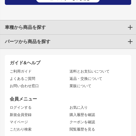
車種から商品を探す
パーツから商品を探す
トヨタ
TOYOTA86
200系ハイエース
ドリフトパーツ
JZX100 CHASER
クラウン
ガイド&ヘルプ
JZX90 CHASER
エアロシリーズ
クラウンマジェスタ
ご利用ガイド
送料とお支払いについて
JZX110 MARK II
ドリフトライン
アリスト
レーシングライン
よくあるご質問
返品・交換について
JZX100 MARK II
風神
ソアラ
アタックライン
お問い合わせ窓口
業販について
JZX90 MARK II
雷神
アルテッツァ
ストリームライン
レビン
龍神
プロボックス
スタイリッシュライン
会員メニュー
トレノ
RAV4
フロントフェンダー
ボンネット
ログインする
お気に入り
マークX
リアフェンダー
カナード
新規会員登録
購入履歴を確認
ブラッシュフェンダー
外装・補修パーツ
ニッサン
マイページ
クーポンを確認
コンバットアイ
アーム(足回り)
S15 シルビア
ワンビア
こだわり検索
閲覧履歴を見る
GTウイング
レンズ