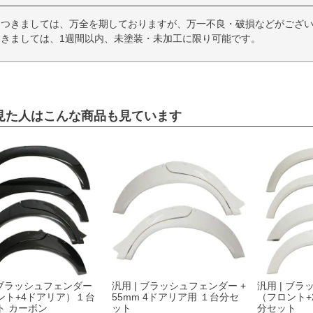
につきましては、万全を期しておりますが、万一不良・破損などがござい
きましては、1週間以内、未塗装・未加工に限り可能です。
見た人はこんな商品も見ています
 ブラッシュフェンダー
汎用 | ブラッシュフェンダー +
汎用 | ブ
ント+4ドアリア）１台
55mm 4ドアリア用 １台分セ
（フロント+
ト カーボン
ット
分セット