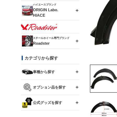
ドリフトライン
フロントフェンダー
ハイエースブランド
アルミホイール
ORIGIN Labo.
MUD-ZEUS
HIACE
風神(180SX)
リアフェンダー
アルミホイール
MUD-SR7
エアロシリーズ
雷神(S15)
ブラッシュフェンダー
アルミホイール
スチールホイール専門ブランド
MUD-S7
Roadster
LUX MODEL SP
オーバーフェンダー
龍神(チェイサー)
コンバットアイ
フロントグリル
DAYTONA-RS
カテゴリから探す
LUX MODEL
リアウイング
レーシングライン
GTウイング
ハイエース専用
ボンネット
車種から探す
DAYTONA-RS NEO
RUGGER MODEL
スムージングバンパー
アタックライン
リアウイング
トヨタ
ジムニー専用
フェンダー
オプション品を探す
まつど家 鉄漢
GROUND MODEL
ワイパーガード
ニッサン
ストリームライン
ルーフウイング
TOYOTA 86
ジムニー専用
サイドパーツ
GTウイング用ラダー
公式グッズを探す
スズキ
まつど家 鉄心
PHANTOM LIP
内装パーツ
シルビア S13
スタイリッシュライン
ボンネット
JZX100 チェイサー
マツダ
ジムニー
ジムニー専用
バンパー