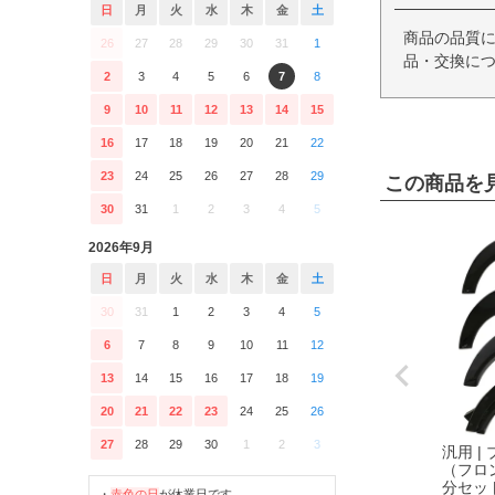
日
月
火
水
木
金
土
商品の品質
26
27
28
29
30
31
1
品・交換につ
2
3
4
5
6
7
8
9
10
11
12
13
14
15
16
17
18
19
20
21
22
23
24
25
26
27
28
29
この商品を
30
31
1
2
3
4
5
2026年9月
日
月
火
水
木
金
土
30
31
1
2
3
4
5
6
7
8
9
10
11
12
13
14
15
16
17
18
19
20
21
22
23
24
25
26
27
28
29
30
1
2
3
汎用 |
（フロ
分セッ
・
赤色の日
が休業日です。