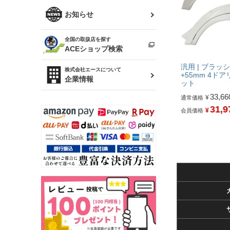
R34 スカイライン
ソアラ
ファッション小物
お知らせ
アルテッツァ
スカイライン
全国の取扱店を探す
（ER34/R33/ECR33/R32）
雑貨・ステーショナリー
プロボックス
ACEショップ検索
RAV4
汎用 | ブラッ
キャラバン
株式会社エースについて
ベビー用品
+55mm 4ド
企業情報
ット
ローレル
33,66
¥
通常価格
のぼり
31,9
セフィーロ
¥
会員価格