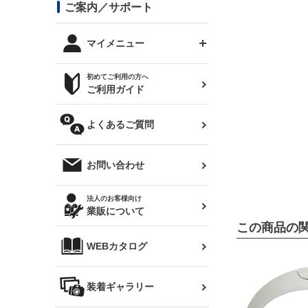
コンバットアイ用ライト
ステッカー
ご案内／サポート
まつど家 鉄八
DTM:exclusive
シルビア S14 前期
スバル
JZX90 チェイサー
RX-7
カナード
BRZ
レクサス
リアウイング
オプションタイヤ
トップス(半袖)
マイメニュー
JZX100 マークⅡ
シルビア S14 後期
三菱
外装・補修パーツ
ログインする
サマータイヤ
初めてご利用の方へ
リアゲート
ホイールナット
トップス(長袖)
JZX110 マークⅡ
デリカ D:5
軽自動車
ジムニー用タイヤ
ご利用ガイド
シルビア S15
新規会員登録
オリジンアーム(足回り)
JZX90 マークⅡ
汎用
サマータイヤ
メンテナンスパーツ
パーカー
よくあるご質問
お気に入りリスト
ハイエース・バン用タイ
180SX
ヤ
ハイエース
レンズ
注文履歴
オーバーオール(つなぎ)
お問い合わせ
シルエイティ
レビン
クーポンを見る
マフラー
トレノ
閲覧履歴
法人のお客様向け
タオル
業販について
ワンビア
マークX
ニュースレターお申し込み
この商品の
帽子
WEBカタログ
クラウン
Z33 フェアレディZ
クラウンマジェスタ
バッグ
装着ギャラリー
Z32 フェアレディZ
アリスト