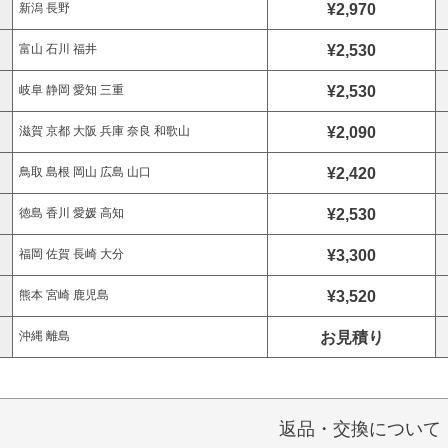
¥2,970
新潟 長野
¥2,530
富山 石川 福井
¥2,530
岐阜 静岡 愛知 三重
¥2,090
滋賀 京都 大阪 兵庫 奈良 和歌山
¥2,420
鳥取 島根 岡山 広島 山口
¥2,530
徳島 香川 愛媛 高知
¥3,300
福岡 佐賀 長崎 大分
¥3,520
熊本 宮崎 鹿児島
お見積り
沖縄 離島
返品・交換について