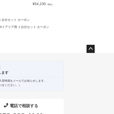
¥
54,230
¥
17,446
）
（税込）
（税込）
 １台分セット カーボン
m 4ドアリア用 １台分セット カーボン
ペー
ジト
ップ
は
へ
します
入荷時期をメールでお知らせします。
わせください。）
電話で相談する