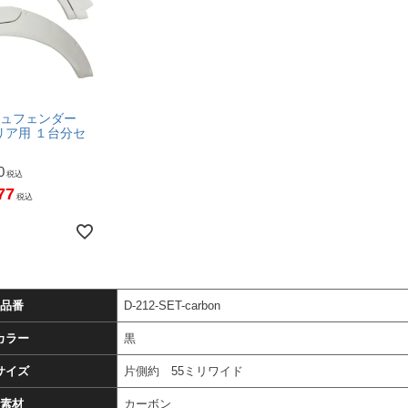
シュフェンダー
アリア用 １台分セ
0
税込
77
税込
品番
D-212-SET-carbon
カラー
黒
サイズ
片側約 55ミリワイド
素材
カーボン