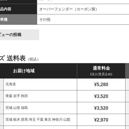
品内容
オーバーフェンダー（カーボン製）
車種
その他
ビューの投稿
イズ 送料表
（税込）
通常料金
お届け地域
(法人/支店止め)
¥5,280
北海道
¥3,520
青森 岩手 秋田
¥3,520
宮城 山形 福島
¥2,970
茨城 栃木 群馬 埼玉 千葉 東京 神奈川 山梨