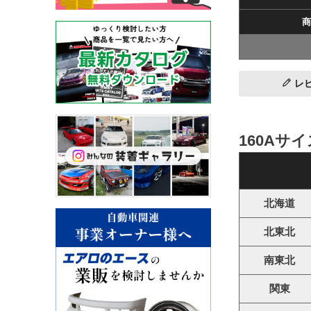
商
レ
160Aサ
北海道
北東北
南東北
関東