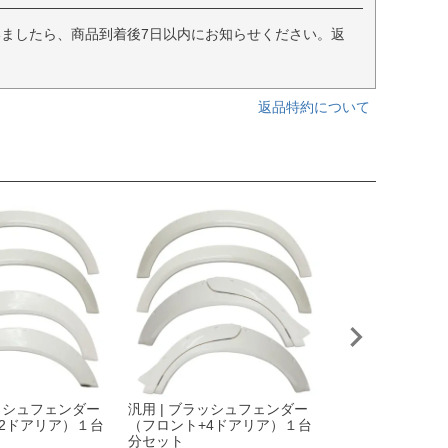
ましたら、商品到着後7日以内にお知らせください。返
返品特約について
ラッシュフェンダー
汎用 | ブラッシュフェンダー
Good Year ナスカ
2ドアリア）１台
（フロント+4ドアリア）１台
5/80R15 107/1
分セット
レター