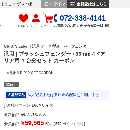
ログイン
会員登録はこちら
ようこそ
ゲスト様
072-338-4141
お電話でのお問い合わせ(9:30〜18:30)
お気に入り
マイページ
カート
す
ORIGIN Labo.｜汎用 アーチ型オーバーフェンダー
汎用 | ブラッシュフェンダー +55mm 4ドア
リア用 １台分セット カーボン
D-212-SET-CARBON
商品番号
55mm
法人宛てまたは支店止め配送をご利用下さい
大型配送品
送料パターン
160Aサイズ
¥
62,700
通常価格
税込
¥
59,565
会員価格
[
570
ポイント付与 ]
税込