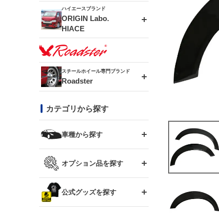
ドリフトライン
フロントフェンダー
ハイエースブランド
アルミホイール
ORIGIN Labo.
MUD-ZEUS
HIACE
風神(180SX)
リアフェンダー
アルミホイール
MUD-SR7
エアロシリーズ
雷神(S15)
ブラッシュフェンダー
アルミホイール
スチールホイール専門ブランド
MUD-S7
Roadster
LUX MODEL SP
オーバーフェンダー
龍神(チェイサー)
コンバットアイ
フロントグリル
DAYTONA-RS
カテゴリから探す
LUX MODEL
リアウイング
レーシングライン
GTウイング
ハイエース専用
ボンネット
車種から探す
DAYTONA-RS NEO
RUGGER MODEL
スムージングバンパー
アタックライン
リアウイング
トヨタ
ジムニー専用
フェンダー
オプション品を探す
まつど家 鉄漢
GROUND MODEL
ワイパーガード
ニッサン
ストリームライン
ルーフウイング
TOYOTA 86
ジムニー専用
サイドパーツ
GTウイング用ラダー
公式グッズを探す
スズキ
まつど家 鉄心
PHANTOM LIP
内装パーツ
シルビア S13
スタイリッシュライン
ボンネット
JZX100 チェイサー
マツダ
ジムニー
ジムニー専用
バンパー