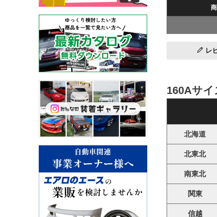
商
レ
160Aサ
北海道
北東北
南東北
関東
信越