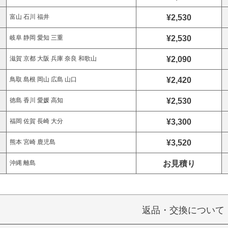
¥2,530
富山 石川 福井
¥2,530
岐阜 静岡 愛知 三重
¥2,090
滋賀 京都 大阪 兵庫 奈良 和歌山
¥2,420
鳥取 島根 岡山 広島 山口
¥2,530
徳島 香川 愛媛 高知
¥3,300
福岡 佐賀 長崎 大分
¥3,520
熊本 宮崎 鹿児島
お見積り
沖縄 離島
返品・交換について