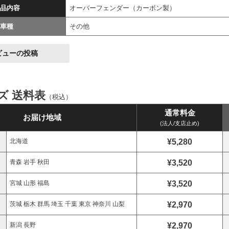
品内容
オーバーフェンダー（カーボン製）
車種
その他
ビューの投稿
イズ 送料表
（税込）
通常料金
お届け地域
(法人/支店止め)
¥5,280
北海道
¥3,520
青森 岩手 秋田
¥3,520
宮城 山形 福島
¥2,970
茨城 栃木 群馬 埼玉 千葉 東京 神奈川 山梨
¥2,970
新潟 長野