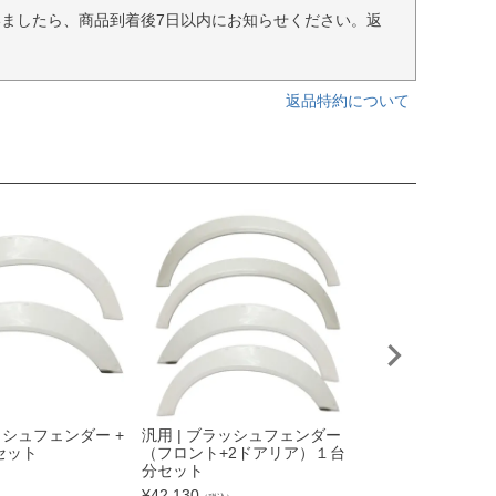
ましたら、商品到着後7日以内にお知らせください。返
返品特約について
ッシュフェンダー +
汎用 | ブラッシュフェンダー
汎用 | ブラッシ
セット
（フロント+2ドアリア）１台
（フロント+4ド
分セット
分セット
）
¥
42,130
¥
54,230