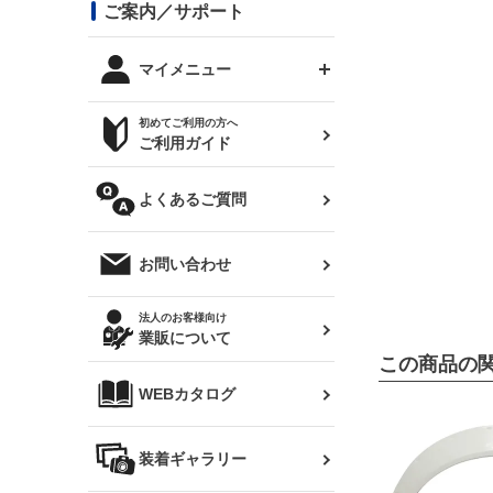
コンバットアイ用ライト
ステッカー
ご案内／サポート
まつど家 鉄八
DTM:exclusive
シルビア S14 前期
スバル
JZX90 チェイサー
RX-7
カナード
BRZ
レクサス
リアウイング
オプションタイヤ
トップス(半袖)
マイメニュー
JZX100 マークⅡ
シルビア S14 後期
三菱
外装・補修パーツ
ログインする
サマータイヤ
初めてご利用の方へ
リアゲート
ホイールナット
トップス(長袖)
JZX110 マークⅡ
デリカ D:5
軽自動車
ジムニー用タイヤ
ご利用ガイド
シルビア S15
新規会員登録
オリジンアーム(足回り)
JZX90 マークⅡ
汎用
サマータイヤ
メンテナンスパーツ
パーカー
よくあるご質問
お気に入りリスト
ハイエース・バン用タイ
180SX
ヤ
ハイエース
レンズ
注文履歴
オーバーオール(つなぎ)
お問い合わせ
シルエイティ
レビン
クーポンを見る
マフラー
トレノ
閲覧履歴
法人のお客様向け
タオル
業販について
ワンビア
マークX
ニュースレターお申し込み
この商品の
帽子
WEBカタログ
クラウン
Z33 フェアレディZ
クラウンマジェスタ
バッグ
装着ギャラリー
Z32 フェアレディZ
アリスト