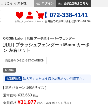
ログイン
会員登録はこちら
ようこそ
ゲスト様
072-338-4141
お電話でのお問い合わせ(9:30〜18:30)
お気に入り
マイページ
カート
す
ORIGIN Labo.｜汎用 アーチ型オーバーフェンダー
汎用 | ブラッシュフェンダー +65mm カーボ
ン 左右セット
D-211-SET-CARBON
商品番号
65mm
法人宛てまたは支店止め配送をご利用下さい
大型配送品
送料パターン
160Aサイズ
¥
33,660
通常価格
税込
¥
31,977
会員価格
[
306
ポイント付与 ]
税込