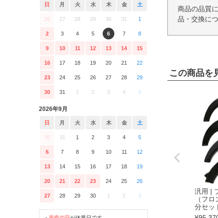
日
月
火
水
木
金
土
商品の品質
品・交換につ
26
27
28
29
30
31
1
2
3
4
5
6
7
8
9
10
11
12
13
14
15
16
17
18
19
20
21
22
この商品を
23
24
25
26
27
28
29
30
31
1
2
3
4
5
2026年9月
日
月
火
水
木
金
土
30
31
1
2
3
4
5
6
7
8
9
10
11
12
13
14
15
16
17
18
19
20
21
22
23
24
25
26
汎用 |
27
28
29
30
1
2
3
（フロ
分セッ
¥
95,37
・
赤色の日
が休業日です。