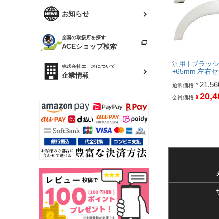
R34 スカイライン
ソアラ
ファッション小物
お知らせ
アルテッツァ
スカイライン
全国の取扱店を探す
（ER34/R33/ECR33/R32）
雑貨・ステーショナリー
プロボックス
ACEショップ検索
RAV4
汎用 | ブラッ
キャラバン
株式会社エースについて
ベビー用品
+65mm 左右
企業情報
21,56
¥
通常価格
ローレル
20,4
¥
会員価格
のぼり
セフィーロ