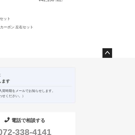
（税込）
（税込）
右セット
m カーボン 左右セット
ペー
ジト
ップ
は
へ
します
入荷時期をメールでお知らせします。
わせください。）
電話で相談する
072-338-4141