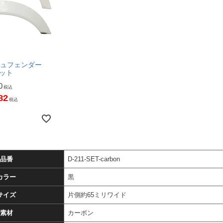
シュフェンダー
セット
0
税込
82
税込
品番
D-211-SET-carbon
カラー
黒
サイズ
片側約65ミリワイド
素材
カーボン