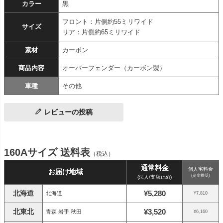
カラー
黒
フロント：片側約55ミリワイド
サイズ
リア：片側約65ミリワイド
素材
カーボン
商品内容
オーバーフェンダー（カーボン製）
車種
その他
レビューの投稿
160Aサイズ 送料表
（税込）
通常料金
個人宅料金
お届け地域
(※非推奨)
(法人/支店止め)
北海道
¥5,280
北海道
¥7,810
北東北
¥3,520
青森 岩手 秋田
¥6,160