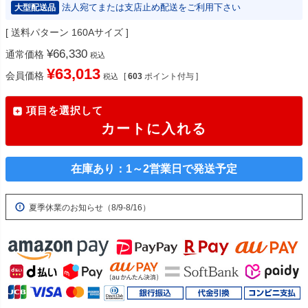
法人宛てまたは支店止め配送をご利用下さい
大型配送品
送料パターン
160Aサイズ
¥
66,330
通常価格
税込
¥
63,013
会員価格
[
603
ポイント付与 ]
税込
項目を選択して
カートに入れる
在庫あり：1～2営業日で発送予定
夏季休業のお知らせ（8/9-8/16）