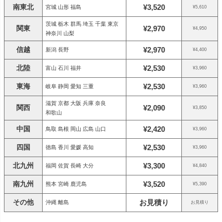
南東北
¥3,520
宮城 山形 福島
¥5,610
茨城 栃木 群馬 埼玉 千葉 東京
関東
¥2,970
¥4,950
神奈川 山梨
信越
¥2,970
新潟 長野
¥4,400
北陸
¥2,530
富山 石川 福井
¥3,960
東海
¥2,530
岐阜 静岡 愛知 三重
¥3,960
滋賀 京都 大阪 兵庫 奈良
関西
¥2,090
¥3,850
和歌山
中国
¥2,420
鳥取 島根 岡山 広島 山口
¥3,960
四国
¥2,530
徳島 香川 愛媛 高知
¥3,960
北九州
¥3,300
福岡 佐賀 長崎 大分
¥4,840
南九州
¥3,520
熊本 宮崎 鹿児島
¥5,390
その他
お見積り
沖縄 離島
お見積り