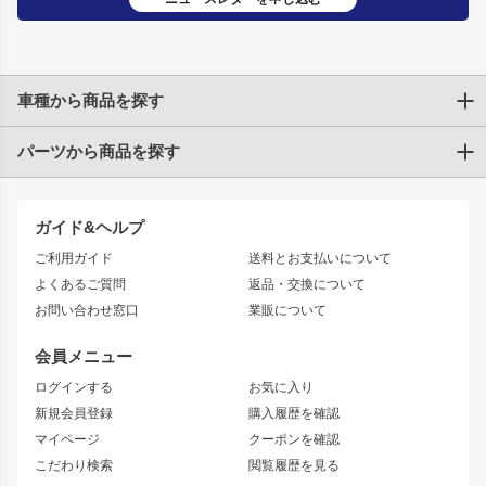
車種から商品を探す
パーツから商品を探す
トヨタ
TOYOTA86
200系ハイエース
ドリフトパーツ
JZX100 CHASER
クラウン
ガイド&ヘルプ
JZX90 CHASER
エアロシリーズ
クラウンマジェスタ
ご利用ガイド
送料とお支払いについて
JZX110 MARK II
ドリフトライン
アリスト
レーシングライン
よくあるご質問
返品・交換について
JZX100 MARK II
風神
ソアラ
アタックライン
お問い合わせ窓口
業販について
JZX90 MARK II
雷神
アルテッツァ
ストリームライン
レビン
龍神
プロボックス
スタイリッシュライン
会員メニュー
トレノ
RAV4
フロントフェンダー
ボンネット
ログインする
お気に入り
マークX
リアフェンダー
カナード
新規会員登録
購入履歴を確認
ブラッシュフェンダー
外装・補修パーツ
ニッサン
マイページ
クーポンを確認
コンバットアイ
アーム(足回り)
S15 シルビア
ワンビア
こだわり検索
閲覧履歴を見る
GTウイング
レンズ