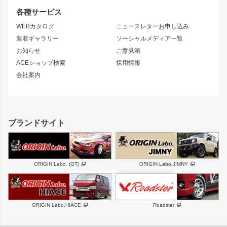
S14 シルビア 前期
フェアレディZ
リアウイング
排気系
各種サービス
S14 シルビア 後期
スカイライン
ルーフウイング
S13 シルビア
ローレル
WEBカタログ
ニュースレターお申し込み
180SX
セフィーロ
装着ギャラリー
ソーシャルメディア一覧
ジムニーパーツ
シルエイティ
キャラバン
お知らせ
ご意見箱
ホイール
ACEショップ検索
採用情報
MUD-S7
まつど家 鉄漢
スズキ
マツダ
会社案内
MUD-SR7
まつど家 鉄心
ジムニー
RX-7
MUD-ZEUS
まつど家 鉄八
レクサス
フロントグリル
バンパー
GS350
ボンネット
IS250・IS350
リアウイング
ブランドサイト
SC
フェンダー
リアゲート
サイドパーツ
メンテナンスパーツ
スバル
三菱
BRZ
デリカ D:5
ORIGIN Labo. (GT)
ORIGIN Labo.JIMNY
ハイエースパーツ
ホイール
軽自動車
汎用
DAYTONA-RS
DAYTONA-RS NEO
ORIGIN Labo.HIACE
Roadster
エアロシリーズ
LUX MODEL SP
GROUND MODEL