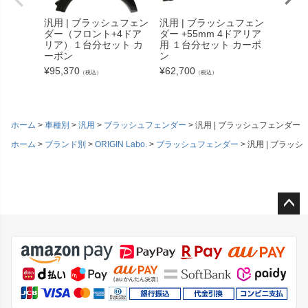
汎用 | ブラッシュフェン
汎用 | ブラッシュフェン
汎用 |
ダー（フロント+4ドア
ダー +55mm 4ドアリア
ダー（
リア）１台分セット カ
用 １台分セット カーボ
リア）
ーボン
ン
¥
54,23
¥
95,370
¥
62,700
（税込）
（税込）
ホーム
車種別
汎用
ブラッシュフェンダー
汎用 | ブラッシュフェンダー
ホーム
ブランド別
ORIGIN Labo.
ブラッシュフェンダー
汎用 | ブラッ
ペー
ジト
ップ
へ