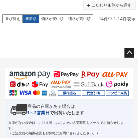
こだわり条件から探す
14
件中
1
-
14
件表示
並び替え
新着順
価格が安い順
価格が高い順
ペー
ジト
ップ
へ
商品の在庫がある場合は
1～2営業日
で出荷いたします
在庫がない場合は、ご注文後におおよその入荷時期をメールでお知らせしま
す。
（ご注文前の納期確認もお気軽にお問い合わせください。）