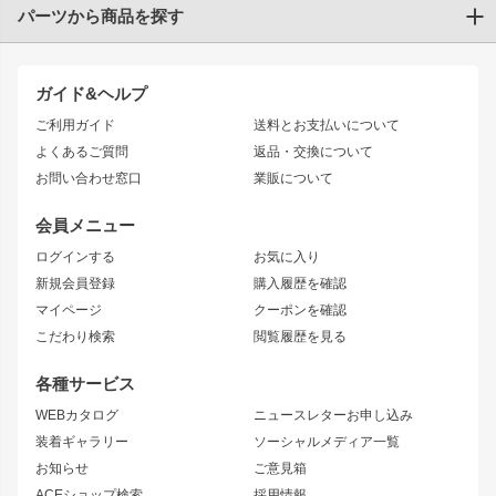
パーツから商品を探す
トヨタ
TOYOTA86
200系ハイエース
ドリフトパーツ
JZX100 CHASER
クラウン
ガイド&ヘルプ
JZX90 CHASER
エアロシリーズ
クラウンマジェスタ
ご利用ガイド
送料とお支払いについて
JZX110 MARK II
ドリフトライン
アリスト
レーシングライン
よくあるご質問
返品・交換について
JZX100 MARK II
風神
ソアラ
アタックライン
お問い合わせ窓口
業販について
JZX90 MARK II
雷神
アルテッツァ
ストリームライン
レビン
龍神
プロボックス
スタイリッシュライン
会員メニュー
トレノ
RAV4
フロントフェンダー
ボンネット
ログインする
お気に入り
マークX
リアフェンダー
カナード
新規会員登録
購入履歴を確認
ブラッシュフェンダー
外装・補修パーツ
ニッサン
マイページ
クーポンを確認
コンバットアイ
アーム(足回り)
S15 シルビア
ワンビア
こだわり検索
閲覧履歴を見る
GTウイング
レンズ
S14 シルビア 前期
フェアレディZ
リアウイング
排気系
各種サービス
S14 シルビア 後期
スカイライン
ルーフウイング
S13 シルビア
ローレル
WEBカタログ
ニュースレターお申し込み
180SX
セフィーロ
装着ギャラリー
ソーシャルメディア一覧
ジムニーパーツ
シルエイティ
キャラバン
お知らせ
ご意見箱
ホイール
ACEショップ検索
採用情報