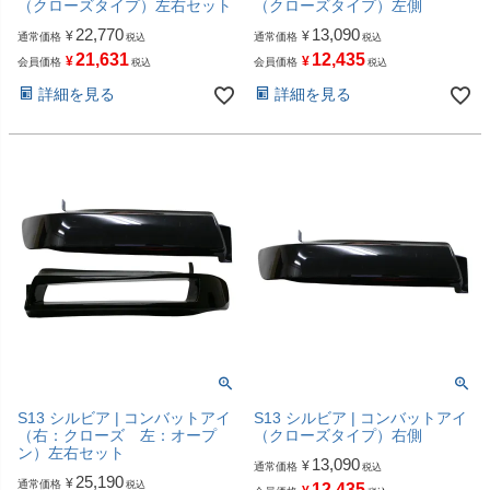
（クローズタイプ）左右セット
（クローズタイプ）左側
22,770
13,090
¥
¥
通常価格
通常価格
税込
税込
21,631
12,435
¥
¥
会員価格
会員価格
税込
税込
詳細を見る
詳細を見る
S13 シルビア | コンバットアイ
S13 シルビア | コンバットアイ
（右：クローズ 左：オープ
（クローズタイプ）右側
ン）左右セット
13,090
¥
通常価格
税込
25,190
¥
通常価格
税込
12,435