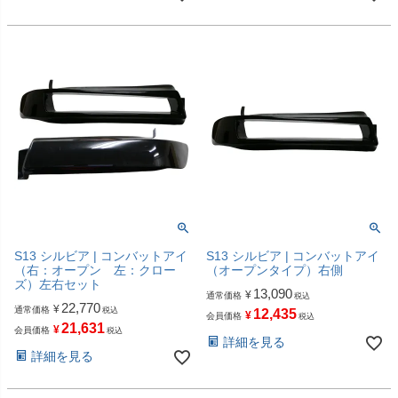
S13 シルビア | コンバットアイ
S13 シルビア | コンバットアイ
（右：オープン 左：クロー
（オープンタイプ）右側
ズ）左右セット
13,090
¥
通常価格
税込
22,770
¥
通常価格
税込
12,435
¥
会員価格
税込
21,631
¥
会員価格
税込
詳細を見る
詳細を見る