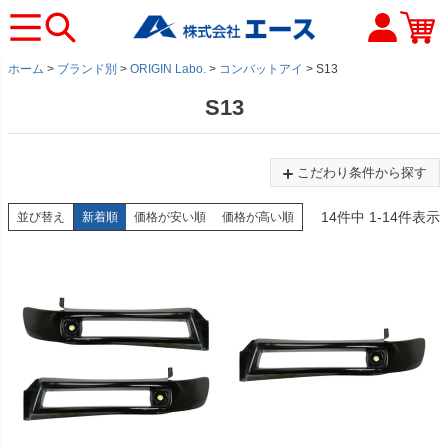
ホーム
ブランド別
ORIGIN Labo.
コンバットアイ
S13
S13
こだわり条件から探す
14
件中
1
-
14
件表示
並び替え
新着順
価格が安い順
価格が高い順