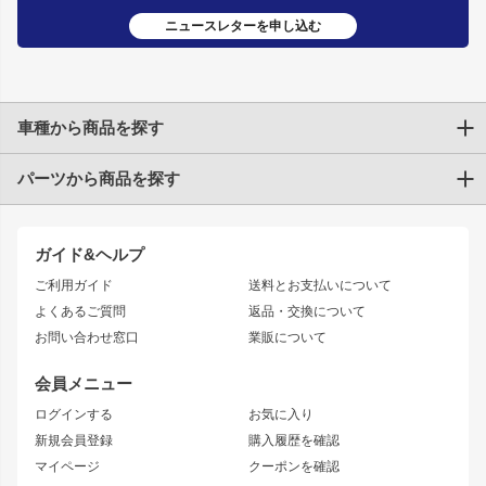
ニュースレターを申し込む
車種から商品を探す
パーツから商品を探す
トヨタ
TOYOTA86
200系ハイエース
ドリフトパーツ
JZX100 CHASER
クラウン
ガイド&ヘルプ
JZX90 CHASER
エアロシリーズ
クラウンマジェスタ
ご利用ガイド
送料とお支払いについて
JZX110 MARK II
ドリフトライン
アリスト
レーシングライン
よくあるご質問
返品・交換について
JZX100 MARK II
風神
ソアラ
アタックライン
お問い合わせ窓口
業販について
JZX90 MARK II
雷神
アルテッツァ
ストリームライン
レビン
龍神
プロボックス
スタイリッシュライン
会員メニュー
トレノ
RAV4
フロントフェンダー
ボンネット
ログインする
お気に入り
マークX
リアフェンダー
カナード
新規会員登録
購入履歴を確認
ブラッシュフェンダー
外装・補修パーツ
ニッサン
マイページ
クーポンを確認
コンバットアイ
アーム(足回り)