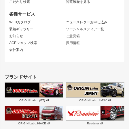
S15 シルビア
ワンビア
こだわり検索
閲覧履歴を見る
GTウイング
レンズ
S14 シルビア 前期
フェアレディZ
リアウイング
排気系
各種サービス
S14 シルビア 後期
スカイライン
ルーフウイング
S13 シルビア
ローレル
WEBカタログ
ニュースレターお申し込み
180SX
セフィーロ
装着ギャラリー
ソーシャルメディア一覧
ジムニーパーツ
シルエイティ
キャラバン
お知らせ
ご意見箱
ホイール
ACEショップ検索
採用情報
MUD-S7
まつど家 鉄漢
スズキ
マツダ
会社案内
MUD-SR7
まつど家 鉄心
ジムニー
RX-7
MUD-ZEUS
まつど家 鉄八
レクサス
フロントグリル
バンパー
GS350
ボンネット
IS250・IS350
リアウイング
ブランドサイト
SC
フェンダー
リアゲート
サイドパーツ
メンテナンスパーツ
スバル
三菱
BRZ
デリカ D:5
ORIGIN Labo. (GT)
ORIGIN Labo.JIMNY
ハイエースパーツ
ホイール
軽自動車
汎用
DAYTONA-RS
DAYTONA-RS NEO
ORIGIN Labo.HIACE
Roadster
エアロシリーズ