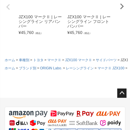
JZX100 マークⅡ | レー
JZX100 マークⅡ | レー
RPS13
シングライン リアバン
シングライン フロント
ングラ
パー
バンパー
ップ （
¥
45,760
¥
45,760
¥
39,82
（税込）
（税込）
ホーム
車種別
トヨタ
マークⅡ
JZX100 マークⅡ
サイドパーツ
JZX
ホーム
ブランド別
ORIGIN Labo.
レーシングライン
マークⅡ JZX100
ペー
ジト
ップ
へ