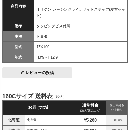
商品内容
オリジン レーシングラインサイドステップ(左右セッ
ト)
備考
タッピングビス付属
車種
トヨタ
型式
JZX100
年式
H8/9～H12/9
レビューの投稿
160Cサイズ 送料表
（税込）
通常料金
個人宅料金
お届け地域
(※非推奨)
(法人/支店止め)
北海道
¥5,280
北海道
¥16,280