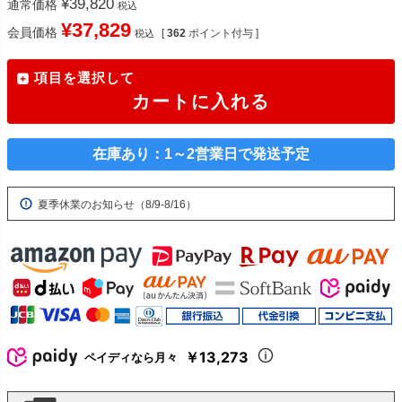
¥
39,820
通常価格
税込
¥
37,829
会員価格
[
362
ポイント付与 ]
税込
項目を選択して
カートに入れる
在庫あり：1～2営業日で発送予定
夏季休業のお知らせ（8/9-8/16）
￥13,273
ペイディなら月々