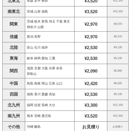
北東北
¥3,520
青森 岩手 秋田
¥12,320
南東北
¥3,520
宮城 山形 福島
¥12,320
茨城 栃木 群馬 埼玉 千葉 東京
関東
¥2,970
¥9,570
神奈川 山梨
信越
¥2,970
新潟 長野
¥9,570
北陸
¥2,530
富山 石川 福井
¥9,130
東海
¥2,530
岐阜 静岡 愛知 三重
¥9,130
滋賀 京都 大阪 兵庫 奈良
関西
¥2,090
¥8,690
和歌山
中国
¥2,420
鳥取 島根 岡山 広島 山口
¥9,020
四国
¥2,530
徳島 香川 愛媛 高知
¥9,130
北九州
¥3,300
福岡 佐賀 長崎 大分
¥12,100
南九州
¥3,520
熊本 宮崎 鹿児島
¥12,320
その他
お見積り
沖縄 離島
お見積り