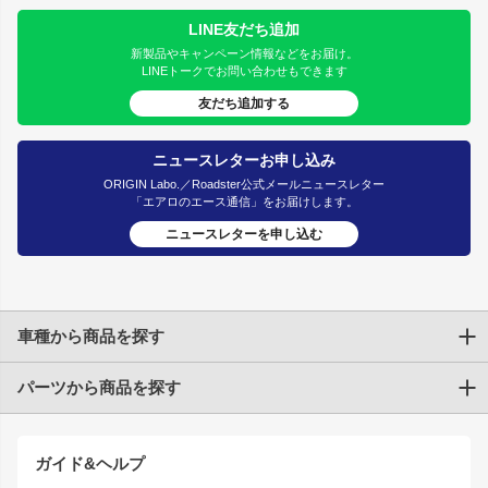
LINE友だち追加
新製品やキャンペーン情報などをお届け。
LINEトークでお問い合わせもできます
友だち追加する
ニュースレターお申し込み
ORIGIN Labo.／Roadster公式メールニュースレター
「エアロのエース通信」をお届けします。
ニュースレターを申し込む
車種から商品を探す
パーツから商品を探す
トヨタ
TOYOTA86
200系ハイエース
ドリフトパーツ
JZX100 CHASER
クラウン
ガイド&ヘルプ
JZX90 CHASER
エアロシリーズ
クラウンマジェスタ