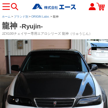
ホーム
ブランド別
ORIGIN Labo.
龍神
龍神
-Ryujin-
JZX100チェイサー専用エアロシリーズ 龍神（りゅうじん）