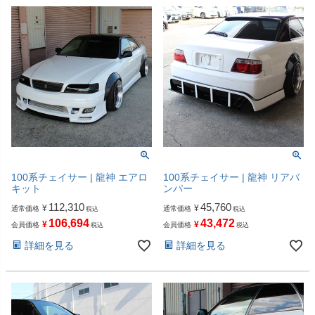
100系チェイサー | 龍神 エアロ
100系チェイサー | 龍神 リアバ
キット
ンパー
112,310
45,760
¥
¥
通常価格
通常価格
税込
税込
106,694
43,472
¥
¥
会員価格
会員価格
税込
税込
詳細を見る
詳細を見る