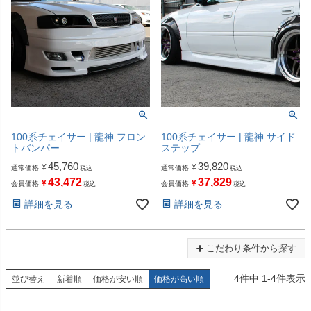
100系チェイサー | 龍神 フロン
100系チェイサー | 龍神 サイド
トバンパー
ステップ
45,760
39,820
¥
¥
通常価格
通常価格
税込
税込
43,472
37,829
¥
¥
会員価格
会員価格
税込
税込
詳細を見る
詳細を見る
こだわり条件から探す
4
件中
1
-
4
件表示
並び替え
新着順
価格が安い順
価格が高い順