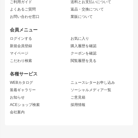
ご利用ガイド
送料とお支払いについて
JZX110 MARK II
ドリフトライン
アリスト
レーシングライン
よくあるご質問
返品・交換について
JZX100 MARK II
風神
ソアラ
アタックライン
お問い合わせ窓口
業販について
JZX90 MARK II
雷神
アルテッツァ
ストリームライン
レビン
龍神
プロボックス
スタイリッシュライン
会員メニュー
トレノ
RAV4
フロントフェンダー
ボンネット
ログインする
お気に入り
マークX
リアフェンダー
カナード
新規会員登録
購入履歴を確認
ブラッシュフェンダー
外装・補修パーツ
ニッサン
マイページ
クーポンを確認
コンバットアイ
アーム(足回り)
S15 シルビア
ワンビア
こだわり検索
閲覧履歴を見る
GTウイング
レンズ
S14 シルビア 前期
フェアレディZ
リアウイング
排気系
各種サービス
S14 シルビア 後期
スカイライン
ルーフウイング
S13 シルビア
ローレル
WEBカタログ
ニュースレターお申し込み
180SX
セフィーロ
装着ギャラリー
ソーシャルメディア一覧
ジムニーパーツ
シルエイティ
キャラバン
お知らせ
ご意見箱
ホイール
ACEショップ検索
採用情報
MUD-S7
まつど家 鉄漢
スズキ
マツダ
会社案内
MUD-SR7
まつど家 鉄心
ジムニー
RX-7
MUD-ZEUS
まつど家 鉄八
レクサス
フロントグリル
バンパー