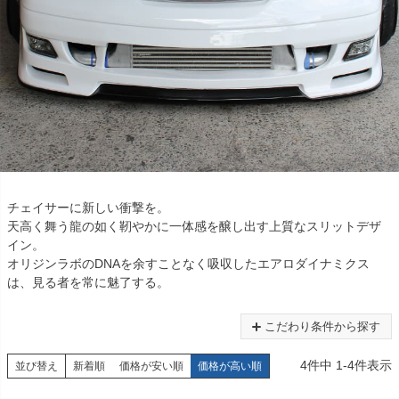
チェイサーに新しい衝撃を。
天高く舞う龍の如く靭やかに一体感を醸し出す上質なスリットデザ
イン。
オリジンラボのDNAを余すことなく吸収したエアロダイナミクス
は、見る者を常に魅了する。
こだわり条件から探す
4
件中
1
-
4
件表示
並び替え
新着順
価格が安い順
価格が高い順