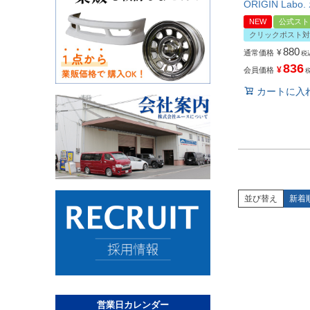
ORIGIN Lab
NEW
公式スト
クリックポスト対
880
¥
通常価格
税
836
¥
会員価格
カートに入
並び替え
新着
営業日カレンダー