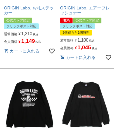
ORIGIN Labo. お札ステッ
ORIGIN Labo. エアーフレ
カー
ッシュナー
公式ストア限定
NEW
公式ストア限定
クリックポスト対応
クリックポスト対応
3個買うと1個無料
1,210
¥
通常価格
税込
1,100
1,149
¥
通常価格
税込
¥
会員価格
税込
1,045
¥
会員価格
税込
カートに入れる
カートに入れる