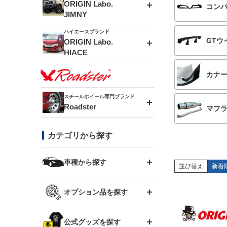
エアロシリーズ
ORIGIN Labo.
コン
JIMNY
ドリフトライン
フロントフェンダー
ハイエースブランド
アルミホイール
GTウ
ORIGIN Labo.
MUD-ZEUS
HIACE
風神(180SX)
リアフェンダー
アルミホイール
MUD-SR7
カナ
エアロシリーズ
雷神(S15)
ブラッシュフェンダー
アルミホイール
スチールホイール専門ブランド
MUD-S7
Roadster
LUX MODEL SP
オーバーフェンダー
マフ
龍神(チェイサー)
コンバットアイ
フロントグリル
DAYTONA-RS
カテゴリから探す
LUX MODEL
リアウイング
レーシングライン
GTウイング
ハイエース専用
ボンネット
車種から探す
DAYTONA-RS NEO
RUGGER MODEL
スムージングバンパー
並び替え
新着
アタックライン
リアウイング
トヨタ
ジムニー専用
フェンダー
オプション品を探す
まつど家 鉄漢
GROUND MODEL
ワイパーガード
ニッサン
ストリームライン
ルーフウイング
TOYOTA 86
ジムニー専用
サイドパーツ
GTウイング用ラダー
公式グッズを探す
スズキ
まつど家 鉄心
PHANTOM LIP
内装パーツ