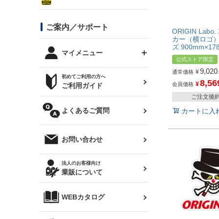
シルビア S13
スタイリッシュライン
ボンネット
JZX100 チェイサー
マツダ
ジムニー
ジムニー専用
バンパー
コンバットアイ用ライト
ステッカー
ご案内／サポート
まつど家 鉄八
DTM:exclusive
シルビア S14 前期
スバル
ORIGIN Lab
JZX90 チェイサー
RX-7
カー（横ロゴ） 
カナード
ズ 900mm×17
BRZ
レクサス
リアウイング
オプションタイヤ
トップス(半袖)
マイメニュー
JZX100 マークⅡ
シルビア S14 後期
公式ストア限定
三菱
外装・補修パーツ
9,020
¥
通常価格
ログインする
サマータイヤ
初めてご利用の方へ
リアゲート
ホイールナット
トップス(長袖)
JZX110 マークⅡ
8,56
デリカ D:5
軽自動車
¥
会員価格
ジムニー用タイヤ
ご利用ガイド
シルビア S15
新規会員登録
ご注文後
オリジンアーム(足回り)
JZX90 マークⅡ
汎用
サマータイヤ
メンテナンスパーツ
パーカー
よくあるご質問
お気に入りリスト
カートに入
ハイエース・バン用タイ
180SX
ヤ
ハイエース
レンズ
注文履歴
オーバーオール(つなぎ)
お問い合わせ
シルエイティ
レビン
クーポンを見る
マフラー
トレノ
閲覧履歴
法人のお客様向け
タオル
業販について
ワンビア
マークX
ニュースレターお申し込み
帽子
WEBカタログ
クラウン
Z33 フェアレディZ
クラウンマジェスタ