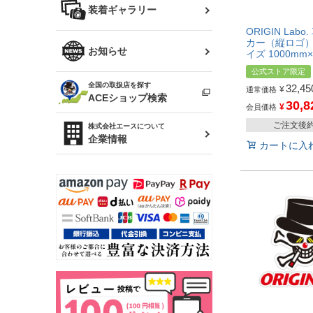
バッグ
装着ギャラリー
Z32 フェアレディZ
アリスト
ORIGIN Lab
カー（縦ロゴ） 
R34 スカイライン
ソアラ
ファッション小物
お知らせ
イズ 1000mm×
アルテッツァ
公式ストア限定
スカイライン
全国の取扱店を探す
32,45
¥
（ER34/R33/ECR33/R32）
通常価格
雑貨・ステーショナリー
プロボックス
ACEショップ検索
30,8
¥
会員価格
RAV4
キャラバン
ご注文後
株式会社エースについて
ベビー用品
企業情報
カートに入
ローレル
のぼり
セフィーロ