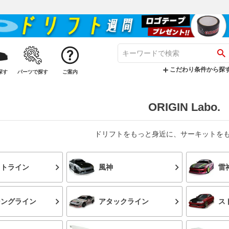
こだわり条件から探
探す
パーツで探す
ご案内
ORIGIN Labo.
ドリフトをもっと身近に、サーキットを
フトライン
風神
雷
シングライン
アタックライン
ス