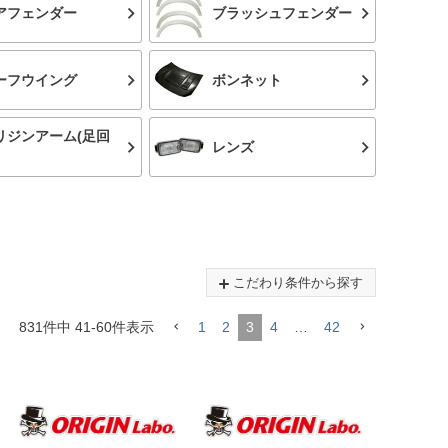
アフェンダー
ブラッシュフェンダー
ーフウイング
ボンネット
リジンアーム(足回
レンズ
こだわり条件から探す
831
件中
41
-
60
件表示
1
2
3
4
…
42