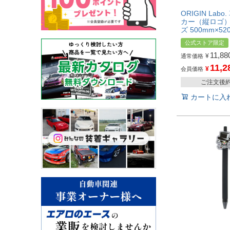
ORIGIN Lab
カー（縦ロゴ） 
ズ 500mm×52
公式ストア限定
11,88
¥
通常価格
11,2
¥
会員価格
ご注文後
カートに入