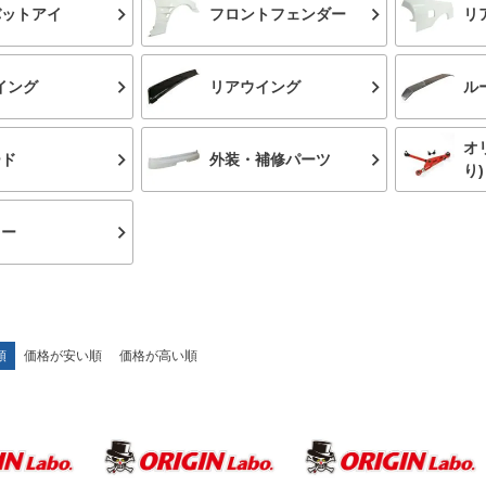
バットアイ
フロントフェンダー
リ
イング
リアウイング
ル
オ
ード
外装・補修パーツ
り)
ラー
順
価格が安い順
価格が高い順