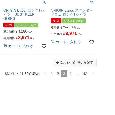
ORIGIN Labo. ロングTシ
ORIGIN Labo. スタンダー
ャツ 「JUST KEEP
ドロゴ ロングTシャツ
GOING」
NEW
公式ストア限定
NEW
公式ストア限定
4,180
¥
通常価格
税込
4,180
¥
通常価格
税込
3,971
¥
会員価格
税込
3,971
¥
会員価格
税込
カートに入れる
カートに入れる
こだわり条件から探す
831
件中
41
-
60
件表示
1
2
3
4
…
42