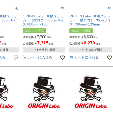
o. 車輌ステッ
ORIGIN Labo. 車輌ステッ
ORIGIN Labo. 車輌ステッ
90cmサイ
カー（横ロゴ） 80cmサイ
カー（横ロゴ） 70cmサイ
8mm
ズ 800mm×158mm
ズ 700mm×139mm
公式ストア限定
公式ストア限定
7,700
6,600
¥
¥
通常価格
通常価格
税込
税込
税込
9
7,315
6,270
¥
¥
会員価格
会員価格
税込
税込
税込
約3週間
ご注文後約3週間
ご注文後約3週間
れる
カートに入れる
カートに入れる