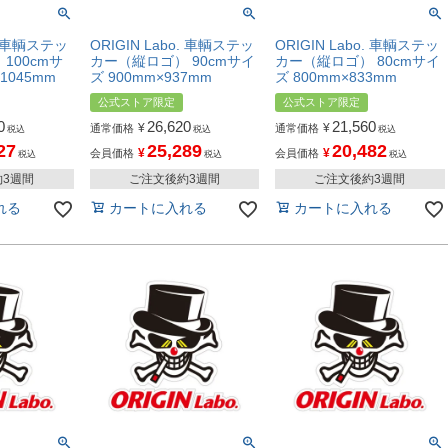
o. 車輌ステッ
ORIGIN Labo. 車輌ステッ
ORIGIN Labo. 車輌ステッ
100cmサ
カー（縦ロゴ） 90cmサイ
カー（縦ロゴ） 80cmサイ
1045mm
ズ 900mm×937mm
ズ 800mm×833mm
公式ストア限定
公式ストア限定
0
26,620
21,560
¥
¥
通常価格
通常価格
税込
税込
税込
27
25,289
20,482
¥
¥
会員価格
会員価格
税込
税込
税込
約3週間
ご注文後約3週間
ご注文後約3週間
れる
カートに入れる
カートに入れる