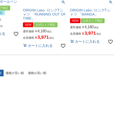
o. ボールペン
ア限定
ORIGIN Labo. ロングTシ
ORIGIN Labo. ロングTシ
応
ャツ 「RUNNING OUT OF
ャツ 「MANGA」
TIME」
込
NEW
公式ストア限定
NEW
公式ストア限定
4,180
税込
¥
通常価格
税込
4,180
¥
通常価格
税込
3,971
れる
¥
会員価格
税込
3,971
¥
会員価格
税込
カートに入れる
カートに入れる
順
価格が安い順
価格が高い順