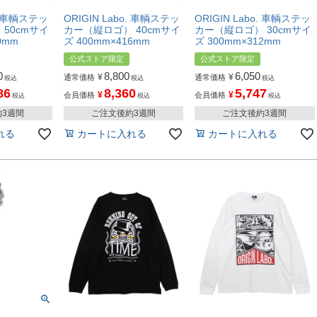
o. 車輌ステッ
ORIGIN Labo. 車輌ステッ
ORIGIN Labo. 車輌ステッ
50cmサイ
カー（縦ロゴ） 40cmサイ
カー（縦ロゴ） 30cmサイ
0mm
ズ 400mm×416mm
ズ 300mm×312mm
公式ストア限定
公式ストア限定
0
8,800
6,050
¥
¥
通常価格
通常価格
税込
税込
税込
86
8,360
5,747
¥
¥
会員価格
会員価格
税込
税込
税込
約3週間
ご注文後約3週間
ご注文後約3週間
れる
カートに入れる
カートに入れる