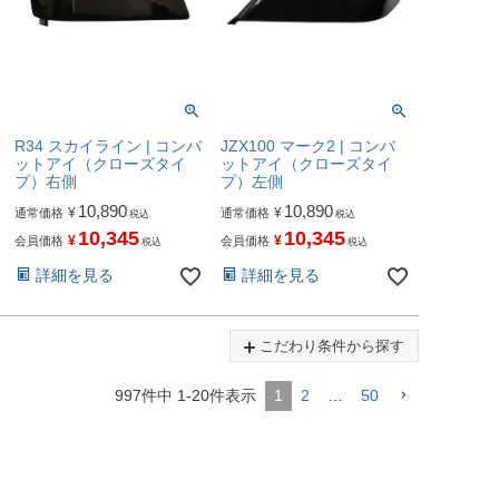
R34 スカイライン | コンバ
JZX100 マーク2 | コンバ
ットアイ（クローズタイ
ットアイ（クローズタイ
プ）右側
プ）左側
10,890
10,890
¥
¥
通常価格
通常価格
税込
税込
10,345
10,345
¥
¥
会員価格
会員価格
税込
税込
詳細を見る
詳細を見る
こだわり条件から探す
997
件中
1
-
20
件表示
1
2
…
50