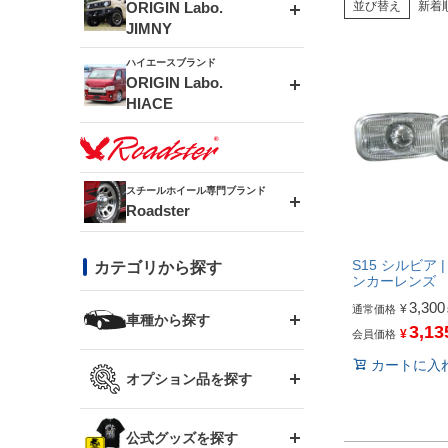
エアロシリーズ
ORIGIN Labo.
並び替え
新着
JIMNY
ドリフトライン
フロントフェンダー
ハイエースブランド
アルミホイール
ORIGIN Labo.
MUD-ZEUS
HIACE
風神(180SX)
リアフェンダー
アルミホイール
MUD-SR7
エアロシリーズ
雷神(S15)
ブラッシュフェンダー
アルミホイール
スチールホイール専門ブランド
MUD-S7
Roadster
LUX MODEL SP
オーバーフェンダー
龍神(チェイサー)
コンバットアイ
フロントグリル
DAYTONA-RS
S15 シルビア 
カテゴリから探す
LUX MODEL
リアウイング
ンカーレンズ
レーシングライン
GTウイング
3,300
¥
通常価格
ハイエース専用
ボンネット
車種から探す
DAYTONA-RS NEO
RUGGER MODEL
スムージングバンパー
3,13
¥
会員価格
アタックライン
リアウイング
カートに入
トヨタ
ジムニー専用
フェンダー
オプション品を探す
まつど家 鉄漢
GROUND MODEL
ワイパーガード
ニッサン
ストリームライン
ルーフウイング
TOYOTA 86
ジムニー専用
サイドパーツ
GTウイング用ラダー
公式グッズを探す
スズキ
まつど家 鉄心
PHANTOM LIP
内装パーツ