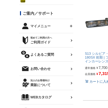
シルビア S13
スタイリッシュライン
ボンネット
JZX100 チェイサー
マツダ
ジムニー
ジムニー専用
バンパー
コンバットアイ用ライト
ステッカー
ご案内／サポート
まつど家 鉄八
DTM:exclusive
シルビア S14 前期
スバル
JZX90 チェイサー
RX-7
カナード
BRZ
レクサス
リアウイング
オプションタイヤ
トップス(半袖)
マイメニュー
JZX100 マークⅡ
シルビア S14 後期
三菱
外装・補修パーツ
ログインする
サマータイヤ
初めてご利用の方へ
リアゲート
ホイールナット
トップス(長袖)
JZX110 マークⅡ
デリカ D:5
軽自動車
ジムニー用タイヤ
ご利用ガイド
シルビア S15
新規会員登録
オリジンアーム(足回り)
JZX90 マークⅡ
汎用
サマータイヤ
メンテナンスパーツ
S13 シルビア・
パーカー
よくあるご質問
お気に入りリスト
ハイエース・バン用タイ
180SX 前期 
180SX
ヤ
ハイエース
インカーレン
レンズ
注文履歴
7,700
¥
通常価格
オーバーオール(つなぎ)
お問い合わせ
シルエイティ
レビン
クーポンを見る
7,31
¥
会員価格
マフラー
トレノ
閲覧履歴
法人のお客様向け
カートに入
タオル
業販について
ワンビア
マークX
ニュースレターお申し込み
帽子
WEBカタログ
クラウン
Z33 フェアレディZ
クラウンマジェスタ