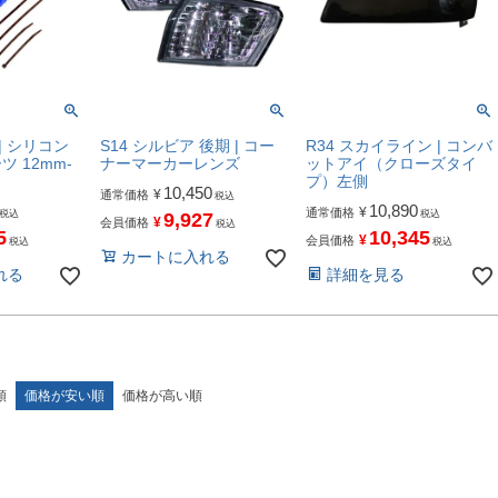
X | シリコン
S14 シルビア 後期 | コー
R34 スカイライン | コンバ
 12mm-
ナーマーカーレンズ
ットアイ（クローズタイ
プ）左側
10,450
¥
通常価格
税込
10,890
¥
通常価格
税込
税込
9,927
¥
会員価格
税込
5
10,345
¥
会員価格
税込
税込
カートに入れる
れる
詳細を見る
順
価格が安い順
価格が高い順