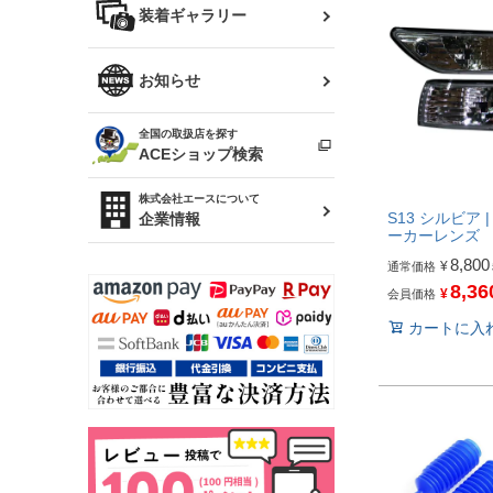
バッグ
装着ギャラリー
Z32 フェアレディZ
アリスト
R34 スカイライン
ソアラ
ファッション小物
お知らせ
アルテッツァ
スカイライン
全国の取扱店を探す
（ER34/R33/ECR33/R32）
雑貨・ステーショナリー
プロボックス
ACEショップ検索
RAV4
キャラバン
株式会社エースについて
ベビー用品
S13 シルビア 
企業情報
ーカーレンズ
ローレル
8,800
¥
通常価格
のぼり
セフィーロ
8,36
¥
会員価格
カートに入