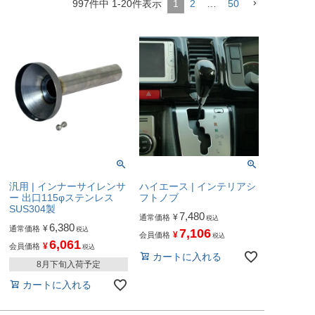
997
件中
1
-
20
件表示
1
2
…
50
汎用 | インナーサイレンサ
ハイエース | インテリアシ
ー 出口115φステンレス
フトノブ
SUS304製
7,480
¥
通常価格
税込
6,380
¥
通常価格
税込
7,106
¥
会員価格
税込
6,061
¥
会員価格
税込
カートに入れる
8月下旬入荷予定
カートに入れる