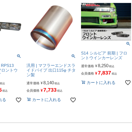
S14 シルビア 前期 | フロ
ントウインカーレンズ
8,250
RPS13
汎用 | マフラーエンドスラ
¥
通常価格
税込
| フロントウ
イドパイプ 出口115φ チタ
7,837
¥
会員価格
税込
ズ
ン製
カートに入れる
8,140
¥
通常価格
税込
税込
5
7,733
¥
会員価格
税込
税込
れる
カートに入れる