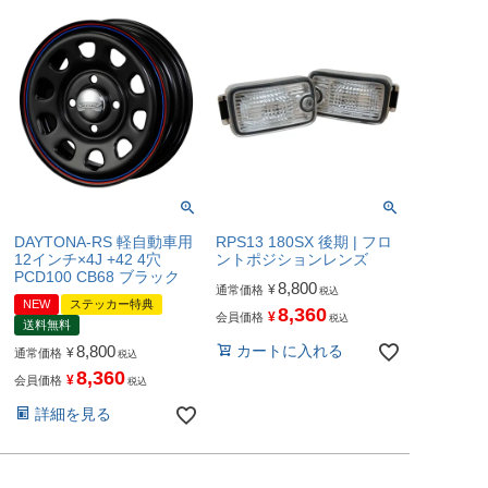
DAYTONA-RS 軽自動車用
RPS13 180SX 後期 | フロ
12インチ×4J +42 4穴
ントポジションレンズ
PCD100 CB68 ブラック
8,800
¥
通常価格
税込
NEW
ステッカー特典
8,360
¥
会員価格
税込
送料無料
8,800
カートに入れる
¥
通常価格
税込
8,360
¥
会員価格
税込
詳細を見る