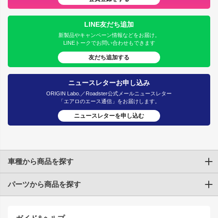
LINE友だち追加
新製品やキャンペーン情報などをお届け。
LINEトークでお問い合わせもできます
友だち追加する
ニュースレターお申し込み
ORIGIN Labo.／Roadster公式メールニュースレター
「エアロのエース通信」をお届けします。
ニュースレターを申し込む
車種から商品を探す
パーツから商品を探す
トヨタ
TOYOTA86
200系ハイエース
ドリフトパーツ
JZX100 CHASER
クラウン