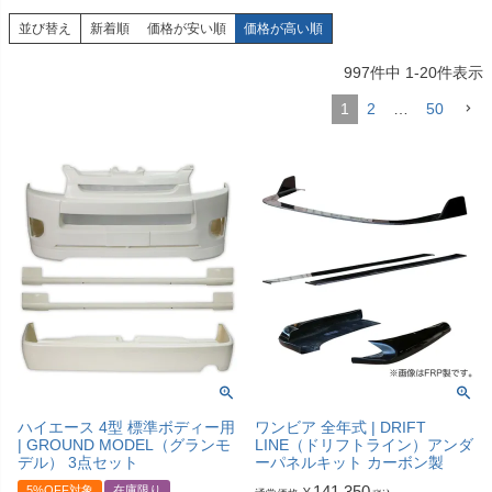
並び替え
新着順
価格が安い順
価格が高い順
997
件中
1
-
20
件表示
1
2
…
50
ハイエース 4型 標準ボディー用
ワンビア 全年式 | DRIFT
| GROUND MODEL（グランモ
LINE（ドリフトライン）アンダ
デル） 3点セット
ーパネルキット カーボン製
141,350
5%OFF対象
在庫限り