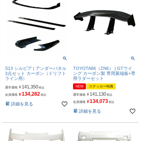
S13 シルビア | アンダーパネル
TOYOTA86（ZN6） | GTウイ
3点セット カーボン（ドリフト
ング カーボン製 専用翼端板+専
ライン用）
用ラダーセット
141,350
NEW
ステッカー特典
¥
通常価格
税込
134,282
141,130
¥
¥
会員価格
通常価格
税込
税込
134,073
¥
会員価格
税込
詳細を見る
詳細を見る