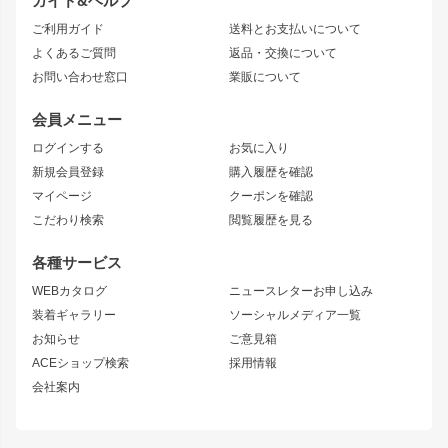
ガイド&ヘルプ
JZX90 CHASER
エアロシリーズ
クラウンマジェスタ
ご利用ガイド
送料とお支払いについて
JZX110 MARK II
ドリフトライン
アリスト
レーシングライン
よくあるご質問
返品・交換について
JZX100 MARK II
風神
ソアラ
アタックライン
お問い合わせ窓口
業販について
JZX90 MARK II
雷神
アルテッツァ
ストリームライン
レビン
龍神
プロボックス
スタイリッシュライン
会員メニュー
トレノ
RAV4
フロントフェンダー
ボンネット
ログインする
お気に入り
マークX
リアフェンダー
カナード
新規会員登録
購入履歴を確認
ブラッシュフェンダー
外装・補修パーツ
ニッサン
マイページ
クーポンを確認
コンバットアイ
アーム(足回り)
S15 シルビア
ワンビア
こだわり検索
閲覧履歴を見る
GTウイング
レンズ
S14 シルビア 前期
フェアレディZ
リアウイング
排気系
各種サービス
S14 シルビア 後期
スカイライン
ルーフウイング
S13 シルビア
ローレル
WEBカタログ
ニュースレターお申し込み
180SX
セフィーロ
装着ギャラリー
ソーシャルメディア一覧
ジムニーパーツ
シルエイティ
キャラバン
お知らせ
ご意見箱
ホイール
ACEショップ検索
採用情報
MUD-S7
まつど家 鉄漢
スズキ
マツダ
会社案内
MUD-SR7
まつど家 鉄心
ジムニー
RX-7
MUD-ZEUS
まつど家 鉄八
レクサス