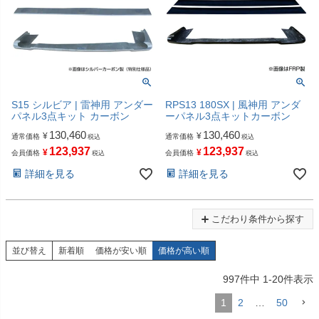
S15 シルビア | 雷神用 アンダー
RPS13 180SX | 風神用 アンダ
パネル3点キット カーボン
ーパネル3点キットカーボン
130,460
130,460
¥
¥
通常価格
通常価格
税込
税込
123,937
123,937
¥
¥
会員価格
会員価格
税込
税込
詳細を見る
詳細を見る
こだわり条件から探す
並び替え
新着順
価格が安い順
価格が高い順
997
件中
1
-
20
件表示
1
2
…
50