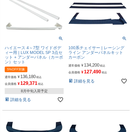
ハイエース 4～7型 ワイドボデ
100系チェイサー | レーシング
ィー用 | LUX MODEL SP 3点セ
ライン アンダーパネルキット
ット + アンダーパネル（カーボ
カーボン
ン）セット
134,200
¥
通常価格
税込
5%OFF対象
127,490
¥
会員価格
税込
136,180
¥
通常価格
税込
詳細を見る
129,371
¥
会員価格
税込
8月中旬入荷予定
詳細を見る