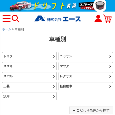
ホーム
車種別
車種別
トヨタ
ニッサン
スズキ
マツダ
スバル
レクサス
三菱
軽自動車
汎用
こだわり条件から探す