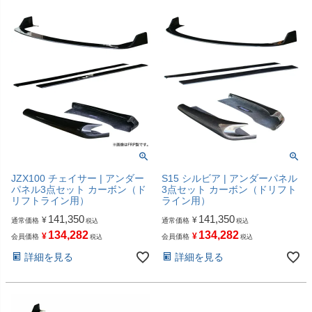
JZX100 チェイサー | アンダー
S15 シルビア | アンダーパネル
パネル3点セット カーボン（ド
3点セット カーボン（ドリフト
リフトライン用）
ライン用）
141,350
141,350
¥
¥
通常価格
通常価格
税込
税込
134,282
134,282
¥
¥
会員価格
会員価格
税込
税込
詳細を見る
詳細を見る