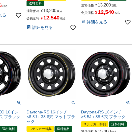
送料無料
6
13,200
¥
通常価格
税込
税込
13,200
¥
通常価格
12,540
税込
¥
会員価格
税込
れる
12,540
¥
会員価格
税込
詳細を見る
詳細を見る
NEO 16イン
Daytona-RS 16インチ
Daytona-RS 16インチ
 6穴 ブラック
×6.5J＋38 6穴 マットブラ
×6.5J＋38 6穴 ブラック
ック
ステッカー特典
送料無料
送料無料
ステッカー特典
送料無料
15,400
¥
通常価格