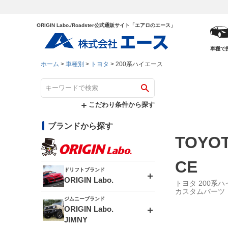
ORIGIN Labo./Roadster公式通販サイト「エアロのエース」
車種で
ホーム
車種別
トヨタ
200系ハイエース
こだわり条件から探す
ブランドから探す
TOYOT
CE
ドリフトブランド
ORIGIN Labo.
トヨタ 200系
カスタムパーツ
ジムニーブランド
エアロシリーズ
ORIGIN Labo.
JIMNY