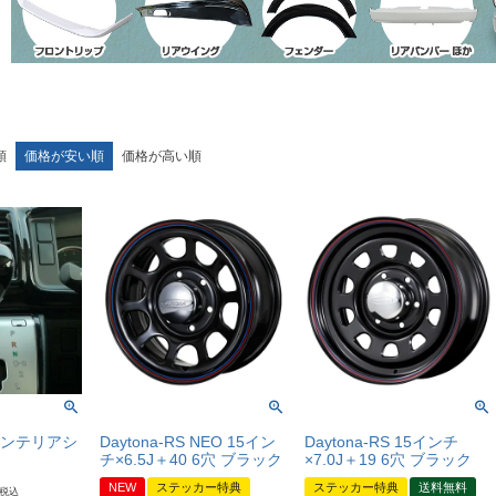
順
価格が安い順
価格が高い順
インテリアシ
Daytona-RS NEO 15イン
Daytona-RS 15インチ
チ×6.5J＋40 6穴 ブラック
×7.0J＋19 6穴 ブラック
NEW
ステッカー特典
ステッカー特典
送料無料
税込