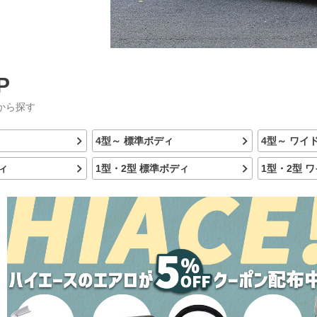
P
から探す
4型～ 標準ボディ
4型～ ワイ
ィ
1型・2型 標準ボディ
1型・2型 