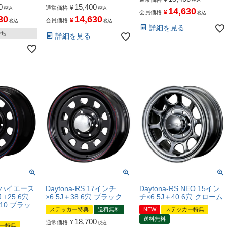
税込
0
15,400
¥
通常価格
税込
税込
14,630
¥
会員価格
税込
30
14,630
¥
会員価格
税込
税込
詳細を見る
待ち
詳細を見る
S ハイエース
Daytona-RS 17インチ
Daytona-RS NEO 15イン
 +25 6穴
×6.5J＋38 6穴 ブラック
チ×6.5J＋40 6穴 クローム
110 ブラッ
ステッカー特典
送料無料
NEW
ステッカー特典
送料無料
18,700
¥
通常価格
税込
ー特典