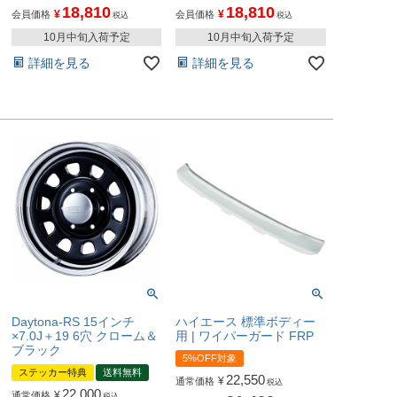
18,810
18,810
¥
¥
会員価格
会員価格
税込
税込
10月中旬入荷予定
10月中旬入荷予定
詳細を見る
詳細を見る
Daytona-RS 15インチ
ハイエース 標準ボディー
×7.0J＋19 6穴 クローム＆
用 | ワイパーガード FRP
ブラック
5%OFF対象
ステッカー特典
送料無料
22,550
¥
通常価格
税込
22,000
¥
通常価格
税込