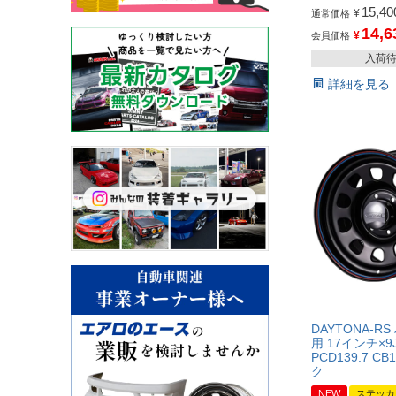
15,40
¥
通常価格
14,6
¥
会員価格
入荷
詳細を見る
DAYTONA-R
用 17インチ×9J
PCD139.7 CB
ク
NEW
ステッカ