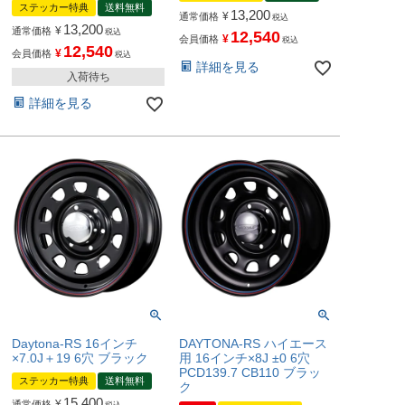
ステッカー特典
送料無料
13,200
¥
通常価格
税込
13,200
¥
通常価格
税込
12,540
¥
会員価格
税込
12,540
¥
会員価格
税込
詳細を見る
入荷待ち
詳細を見る
Daytona-RS 16インチ
DAYTONA-RS ハイエース
×7.0J＋19 6穴 ブラック
用 16インチ×8J ±0 6穴
PCD139.7 CB110 ブラッ
ステッカー特典
送料無料
ク
15,400
¥
通常価格