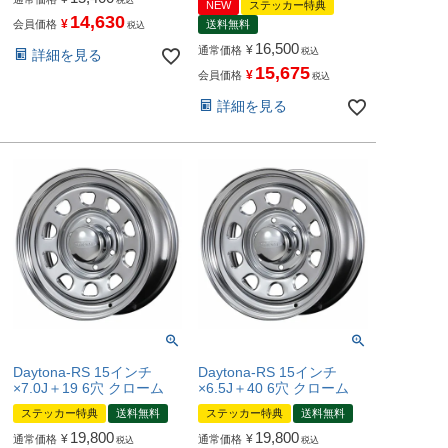
税込
NEW
ステッカー特典
14,630
¥
会員価格
送料無料
税込
16,500
¥
通常価格
税込
詳細を見る
15,675
¥
会員価格
税込
詳細を見る
Daytona-RS 15インチ
Daytona-RS 15インチ
×7.0J＋19 6穴 クローム
×6.5J＋40 6穴 クローム
ステッカー特典
送料無料
ステッカー特典
送料無料
19,800
19,800
¥
¥
通常価格
通常価格
税込
税込