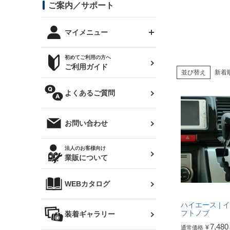
コンバットアイ用ライト
ステッカー
ご案内／サポート
まつど家 鉄八
DTM:exclusive
シルビア S14 前期
スバル
JZX90 チェイサー
RX-7
カナード
BRZ
レクサス
リアウイング
オプションタイヤ
トップス(半袖)
マイメニュー
JZX100 マークⅡ
シルビア S14 後期
三菱
外装・補修パーツ
ログインする
サマータイヤ
初めてご利用の方へ
リアゲート
ホイールナット
トップス(長袖)
JZX110 マークⅡ
デリカ D:5
軽自動車
ジムニー用タイヤ
ご利用ガイド
シルビア S15
並び替え
新着
新規会員登録
オリジンアーム(足回り)
JZX90 マークⅡ
汎用
サマータイヤ
メンテナンスパーツ
パーカー
よくあるご質問
お気に入りリスト
ハイエース・バン用タイ
180SX
ヤ
ハイエース
レンズ
注文履歴
オーバーオール(つなぎ)
お問い合わせ
シルエイティ
レビン
クーポンを見る
マフラー
トレノ
閲覧履歴
法人のお客様向け
タオル
業販について
ワンビア
マークX
ニュースレターお申し込み
帽子
WEBカタログ
クラウン
Z33 フェアレディZ
クラウンマジェスタ
ハイエース | 
フトノブ
バッグ
装着ギャラリー
Z32 フェアレディZ
アリスト
7,480
¥
通常価格