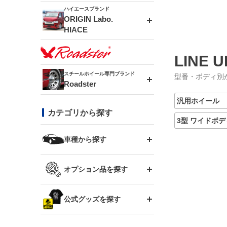
ドリフトライン
フロントフェンダー
ハイエースブランド
アルミホイール
ORIGIN Labo.
MUD-ZEUS
HIACE
風神(180SX)
リアフェンダー
アルミホイール
MUD-SR7
エアロシリーズ
LINE U
雷神(S15)
ブラッシュフェンダー
アルミホイール
スチールホイール専門ブランド
型番・ボディ別
MUD-S7
Roadster
LUX MODEL SP
オーバーフェンダー
龍神(チェイサー)
コンバットアイ
汎用ホイール
フロントグリル
DAYTONA-RS
カテゴリから探す
LUX MODEL
リアウイング
3型 ワイドボデ
レーシングライン
GTウイング
ハイエース専用
ボンネット
車種から探す
DAYTONA-RS NEO
RUGGER MODEL
スムージングバンパー
アタックライン
リアウイング
トヨタ
ジムニー専用
フェンダー
オプション品を探す
まつど家 鉄漢
GROUND MODEL
ワイパーガード
ニッサン
ストリームライン
ルーフウイング
TOYOTA 86
ジムニー専用
サイドパーツ
GTウイング用ラダー
公式グッズを探す
スズキ
まつど家 鉄心
PHANTOM LIP
内装パーツ
シルビア S13
スタイリッシュライン
ボンネット
JZX100 チェイサー
マツダ
ジムニー
ジムニー専用
バンパー