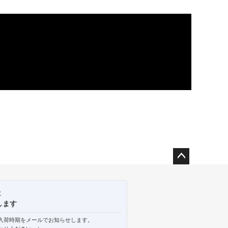
ペー
ジト
ップ
は
へ
します
入荷時期をメールでお知らせします。