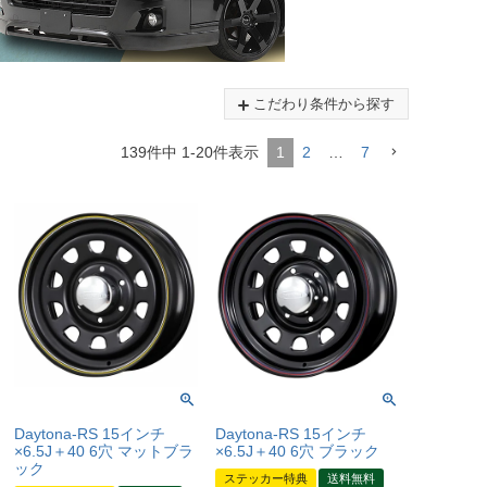
こだわり条件から探す
139
件中
1
-
20
件表示
1
2
…
7
Daytona-RS 15インチ
Daytona-RS 15インチ
×6.5J＋40 6穴 マットブラ
×6.5J＋40 6穴 ブラック
ック
ステッカー特典
送料無料