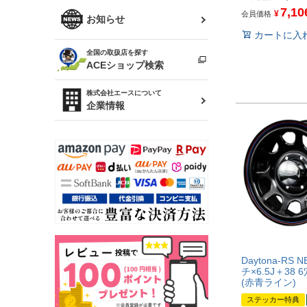
7,10
R34 スカイライン
¥
ソアラ
会員価格
ファッション小物
お知らせ
カートに入
アルテッツァ
スカイライン
全国の取扱店を探す
（ER34/R33/ECR33/R32）
雑貨・ステーショナリー
プロボックス
ACEショップ検索
RAV4
キャラバン
株式会社エースについて
ベビー用品
企業情報
ローレル
のぼり
セフィーロ
Daytona-RS 
チ×6.5J＋38
(赤青ライン)
ステッカー特典