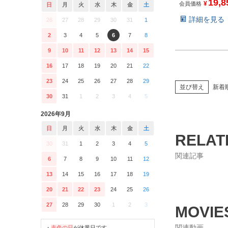
19,8
¥
会員価格
日
月
火
水
木
金
土
詳細を見る
26
27
28
29
30
31
1
2
3
4
5
6
7
8
9
10
11
12
13
14
15
16
17
18
19
20
21
22
23
24
25
26
27
28
29
並び替え
新着
30
31
1
2
3
4
5
2026年9月
日
月
火
水
木
金
土
RELAT
30
31
1
2
3
4
5
関連記事
6
7
8
9
10
11
12
13
14
15
16
17
18
19
20
21
22
23
24
25
26
27
28
29
30
1
2
3
MOVIE
関連動画
・
赤色の日
が休業日です。