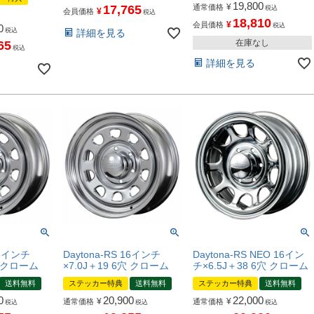
19,800
¥
17,765
通常価格
税込
¥
会員価格
税込
18,810
¥
会員価格
税込
0
税込
詳細を見る
在庫なし
65
税込
詳細を見る
16インチ
Daytona-RS 16インチ
Daytona-RS NEO 16イン
穴 クローム
×7.0J＋19 6穴 クローム
チ×6.5J＋38 6穴 クローム
送料無料
ステッカー特典
送料無料
ステッカー特典
送料無料
0
20,900
22,000
¥
¥
通常価格
通常価格
税込
税込
税込