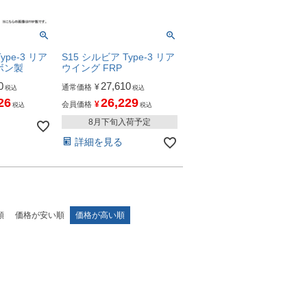
ype-3 リア
S15 シルビア Type-3 リア
ボン製
ウイング FRP
0
27,610
¥
通常価格
税込
税込
26
26,229
¥
会員価格
税込
税込
8月下旬入荷予定
詳細を見る
順
価格が安い順
価格が高い順