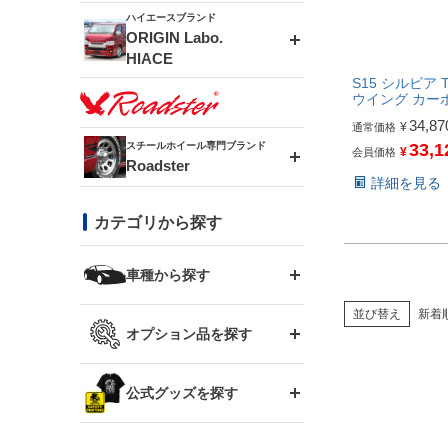
ドリフトライン
フロントフェンダー
ハイエースブランド
アルミホイール
ORIGIN Labo.
MUD-ZEUS
HIACE
風神(180SX)
リアフェンダー
アルミホイール
S15 シルビア T
MUD-SR7
ウイング カー
エアロシリーズ
34,87
¥
通常価格
雷神(S15)
ブラッシュフェンダー
アルミホイール
スチールホイール専門ブランド
33,1
¥
会員価格
MUD-S7
Roadster
LUX MODEL SP
オーバーフェンダー
詳細を見る
龍神(チェイサー)
コンバットアイ
フロントグリル
DAYTONA-RS
カテゴリから探す
LUX MODEL
リアウイング
レーシングライン
GTウイング
ハイエース専用
ボンネット
車種から探す
DAYTONA-RS NEO
RUGGER MODEL
スムージングバンパー
アタックライン
リアウイング
並び替え
新着
トヨタ
ジムニー専用
フェンダー
オプション品を探す
まつど家 鉄漢
GROUND MODEL
ワイパーガード
ニッサン
ストリームライン
ルーフウイング
TOYOTA 86
ジムニー専用
サイドパーツ
GTウイング用ラダー
公式グッズを探す
スズキ
まつど家 鉄心
PHANTOM LIP
内装パーツ
シルビア S13
スタイリッシュライン
ボンネット
JZX100 チェイサー
マツダ
ジムニー
ジムニー専用
バンパー