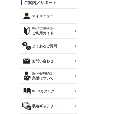
コンバットアイ用ライト
ステッカー
ご案内／サポート
まつど家 鉄八
DTM:exclusive
シルビア S14 前期
スバル
JZX90 チェイサー
RX-7
カナード
BRZ
レクサス
リアウイング
オプションタイヤ
トップス(半袖)
マイメニュー
JZX100 マークⅡ
シルビア S14 後期
三菱
外装・補修パーツ
ログインする
サマータイヤ
初めてご利用の方へ
リアゲート
ホイールナット
トップス(長袖)
JZX110 マークⅡ
デリカ D:5
軽自動車
ジムニー用タイヤ
ご利用ガイド
シルビア S15
新規会員登録
オリジンアーム(足回り)
JZX90 マークⅡ
汎用
サマータイヤ
メンテナンスパーツ
パーカー
よくあるご質問
お気に入りリスト
ハイエース・バン用タイ
180SX
ヤ
ハイエース
レンズ
注文履歴
オーバーオール(つなぎ)
お問い合わせ
シルエイティ
レビン
クーポンを見る
マフラー
トレノ
閲覧履歴
法人のお客様向け
タオル
業販について
ワンビア
マークX
ニュースレターお申し込み
帽子
WEBカタログ
クラウン
Z33 フェアレディZ
クラウンマジェスタ
バッグ
装着ギャラリー
Z32 フェアレディZ
アリスト