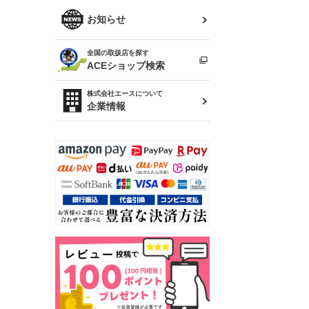
R34 スカイライン
ソアラ
ファッション小物
お知らせ
アルテッツァ
スカイライン
全国の取扱店を探す
（ER34/R33/ECR33/R32）
雑貨・ステーショナリー
プロボックス
ACEショップ検索
RAV4
キャラバン
株式会社エースについて
ベビー用品
企業情報
ローレル
のぼり
セフィーロ