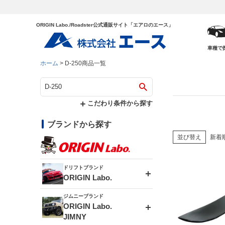
ORIGIN Labo./Roadster公式通販サイト「エアロのエース」
車種で
ホーム
D-250商品一覧
こだわり条件から探す
ブランドから探す
並び替え
新着
ドリフトブランド
ORIGIN Labo.
ジムニーブランド
エアロシリーズ
ORIGIN Labo.
JIMNY