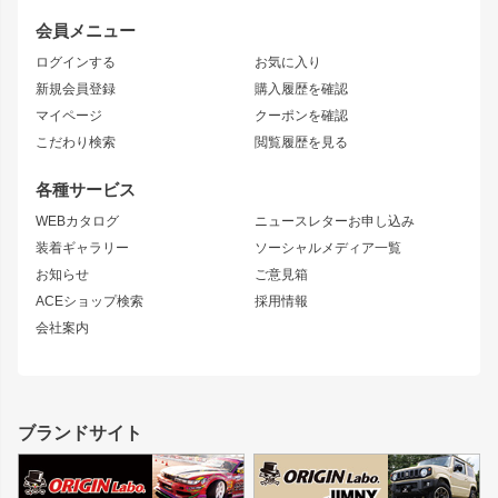
レビン
龍神
プロボックス
スタイリッシュライン
会員メニュー
トレノ
RAV4
フロントフェンダー
ボンネット
ログインする
お気に入り
マークX
リアフェンダー
カナード
新規会員登録
購入履歴を確認
ブラッシュフェンダー
外装・補修パーツ
ニッサン
マイページ
クーポンを確認
コンバットアイ
アーム(足回り)
S15 シルビア
ワンビア
こだわり検索
閲覧履歴を見る
GTウイング
レンズ
S14 シルビア 前期
フェアレディZ
リアウイング
排気系
各種サービス
S14 シルビア 後期
スカイライン
ルーフウイング
S13 シルビア
ローレル
WEBカタログ
ニュースレターお申し込み
180SX
セフィーロ
装着ギャラリー
ソーシャルメディア一覧
ジムニーパーツ
シルエイティ
キャラバン
お知らせ
ご意見箱
ホイール
ACEショップ検索
採用情報
MUD-S7
まつど家 鉄漢
スズキ
マツダ
会社案内
MUD-SR7
まつど家 鉄心
ジムニー
RX-7
MUD-ZEUS
まつど家 鉄八
レクサス
フロントグリル
バンパー
GS350
ボンネット
IS250・IS350
リアウイング
ブランドサイト
SC
フェンダー
リアゲート
サイドパーツ
メンテナンスパーツ
スバル
三菱