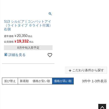
S13 シルビア | コンバットアイ
（ライトタイプ ※ライト付属）
右側
20,350
¥
通常価格
税込
19,332
¥
会員価格
税込
8月中旬入荷予定
詳細を見る
こだわり条件から探す
3
件中
1
-
3
件表示
並び替え
新着順
価格が安い順
価格が高い順