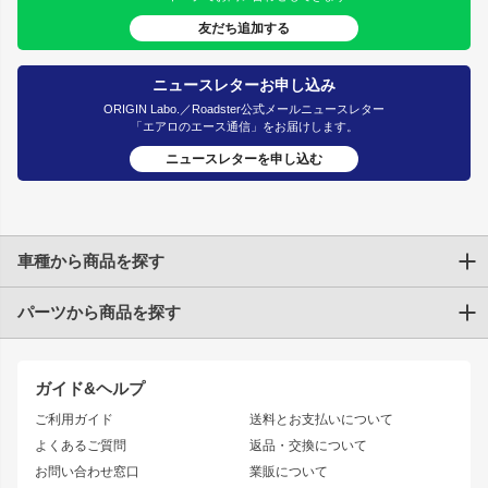
友だち追加する
ニュースレターお申し込み
ORIGIN Labo.／Roadster公式メールニュースレター
「エアロのエース通信」をお届けします。
ニュースレターを申し込む
車種から商品を探す
パーツから商品を探す
トヨタ
TOYOTA86
200系ハイエース
ドリフトパーツ
JZX100 CHASER
クラウン
ガイド&ヘルプ
JZX90 CHASER
エアロシリーズ
クラウンマジェスタ
ご利用ガイド
送料とお支払いについて
JZX110 MARK II
ドリフトライン
アリスト
レーシングライン
よくあるご質問
返品・交換について
JZX100 MARK II
風神
ソアラ
アタックライン
お問い合わせ窓口
業販について
JZX90 MARK II
雷神
アルテッツァ
ストリームライン