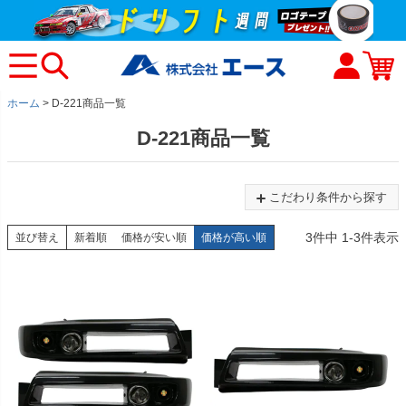
ホーム
D-221商品一覧
D-221商品一覧
こだわり条件から探す
3
件中
1
-
3
件表示
並び替え
新着順
価格が安い順
価格が高い順