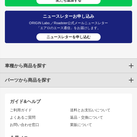
友だち追加する
ニュースレターお申し込み
ORIGIN Labo.／Roadster公式メールニュースレター
「エアロのエース通信」をお届けします。
ニュースレターを申し込む
車種から商品を探す
パーツから商品を探す
トヨタ
TOYOTA86
200系ハイエース
ドリフトパーツ
JZX100 CHASER
クラウン
ガイド&ヘルプ
JZX90 CHASER
エアロシリーズ
クラウンマジェスタ
ご利用ガイド
送料とお支払いについて
JZX110 MARK II
ドリフトライン
アリスト
レーシングライン
よくあるご質問
返品・交換について
JZX100 MARK II
風神
ソアラ
アタックライン
お問い合わせ窓口
業販について
JZX90 MARK II
雷神
アルテッツァ
ストリームライン
レビン
龍神
プロボックス
スタイリッシュライン