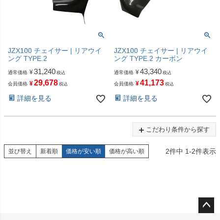
JZX100 チェイサー | リアウイ
JZX100 チェイサー | リアウイ
ング TYPE.2
ング TYPE.2 カーボン
31,240
43,340
¥
¥
通常価格
通常価格
税込
税込
29,678
41,173
¥
¥
会員価格
会員価格
税込
税込
詳細を見る
詳細を見る
こだわり条件から探す
2
件中
1
-
2
件表示
並び替え
新着順
価格が安い順
価格が高い順
ペー