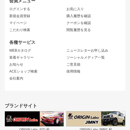
会員メニュー
トレノ
RAV4
フロントフェンダー
ボンネット
ログインする
お気に入り
マークX
リアフェンダー
カナード
新規会員登録
購入履歴を確認
ブラッシュフェンダー
外装・補修パーツ
ニッサン
マイページ
クーポンを確認
コンバットアイ
アーム(足回り)
S15 シルビア
ワンビア
こだわり検索
閲覧履歴を見る
GTウイング
レンズ
S14 シルビア 前期
フェアレディZ
リアウイング
排気系
各種サービス
S14 シルビア 後期
スカイライン
ルーフウイング
S13 シルビア
ローレル
WEBカタログ
ニュースレターお申し込み
180SX
セフィーロ
装着ギャラリー
ソーシャルメディア一覧
ジムニーパーツ
シルエイティ
キャラバン
お知らせ
ご意見箱
ホイール
ACEショップ検索
採用情報
MUD-S7
まつど家 鉄漢
スズキ
マツダ
会社案内
MUD-SR7
まつど家 鉄心
ジムニー
RX-7
MUD-ZEUS
まつど家 鉄八
レクサス
フロントグリル
バンパー
GS350
ボンネット
IS250・IS350
リアウイング
ブランドサイト
SC
フェンダー
リアゲート
サイドパーツ
メンテナンスパーツ
スバル
三菱
BRZ
デリカ D:5
ORIGIN Labo. (GT)
ORIGIN Labo.JIMNY