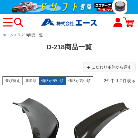
ホーム
D-218商品一覧
D-218商品一覧
こだわり条件から探す
2
件中
1
-
2
件表示
並び替え
新着順
価格が安い順
価格が高い順