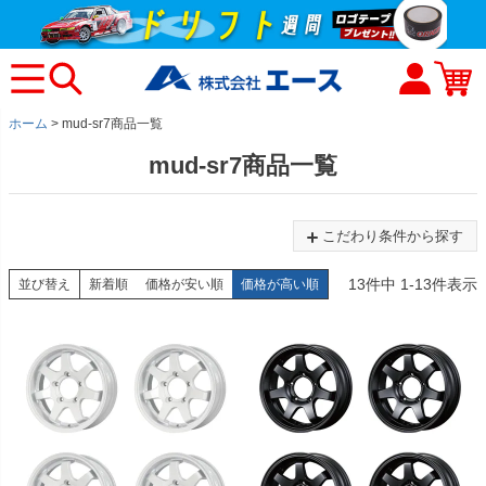
ホーム
mud-sr7商品一覧
mud-sr7商品一覧
こだわり条件から探す
13
件中
1
-
13
件表示
並び替え
新着順
価格が安い順
価格が高い順