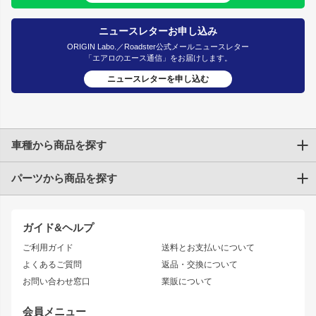
ニュースレターお申し込み
ORIGIN Labo.／Roadster公式メールニュースレター
「エアロのエース通信」をお届けします。
ニュースレターを申し込む
車種から商品を探す
パーツから商品を探す
トヨタ
TOYOTA86
200系ハイエース
ドリフトパーツ
JZX100 CHASER
クラウン
ガイド&ヘルプ
JZX90 CHASER
エアロシリーズ
クラウンマジェスタ
ご利用ガイド
送料とお支払いについて
JZX110 MARK II
ドリフトライン
アリスト
レーシングライン
よくあるご質問
返品・交換について
JZX100 MARK II
風神
ソアラ
アタックライン
お問い合わせ窓口
業販について
JZX90 MARK II
雷神
アルテッツァ
ストリームライン
レビン
龍神
プロボックス
スタイリッシュライン
会員メニュー