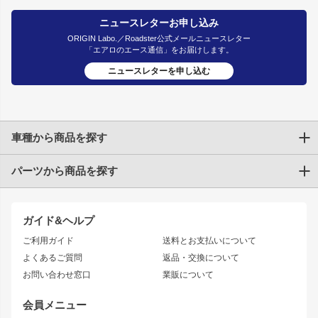
ニュースレターお申し込み
ORIGIN Labo.／Roadster公式メールニュースレター
「エアロのエース通信」をお届けします。
ニュースレターを申し込む
車種から商品を探す
パーツから商品を探す
トヨタ
TOYOTA86
200系ハイエース
ドリフトパーツ
JZX100 CHASER
クラウン
ガイド&ヘルプ
JZX90 CHASER
エアロシリーズ
クラウンマジェスタ
ご利用ガイド
送料とお支払いについて
JZX110 MARK II
ドリフトライン
アリスト
レーシングライン
よくあるご質問
返品・交換について
JZX100 MARK II
風神
ソアラ
アタックライン
お問い合わせ窓口
業販について
JZX90 MARK II
雷神
アルテッツァ
ストリームライン
レビン
龍神
プロボックス
スタイリッシュライン
会員メニュー
トレノ
RAV4
フロントフェンダー
ボンネット