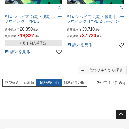
S14 シルビア 前期・後期 | ルー
S14 シルビア 前期・後期 | ルー
フウイング TYPE.2
フウイング TYPE.2 カーボン
20,350
39,710
¥
¥
通常価格
通常価格
税込
税込
19,332
37,724
¥
¥
会員価格
会員価格
税込
税込
8月下旬入荷予定
詳細を見る
詳細を見る
こだわり条件から探す
2
件中
1
-
2
件表示
並び替え
新着順
価格が安い順
価格が高い順
ペー
ジト