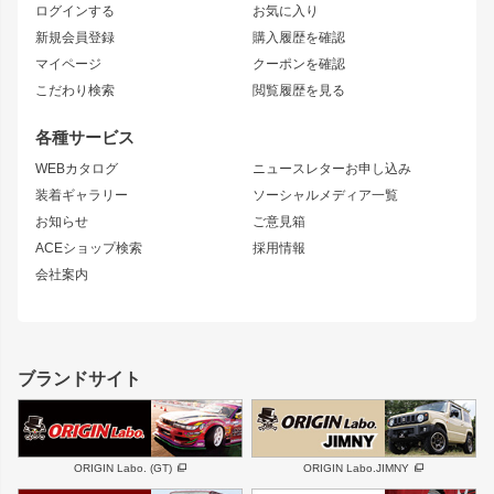
ログインする
お気に入り
マークX
リアフェンダー
カナード
新規会員登録
購入履歴を確認
ブラッシュフェンダー
外装・補修パーツ
ニッサン
マイページ
クーポンを確認
コンバットアイ
アーム(足回り)
S15 シルビア
ワンビア
こだわり検索
閲覧履歴を見る
GTウイング
レンズ
S14 シルビア 前期
フェアレディZ
リアウイング
排気系
各種サービス
S14 シルビア 後期
スカイライン
ルーフウイング
S13 シルビア
ローレル
WEBカタログ
ニュースレターお申し込み
180SX
セフィーロ
装着ギャラリー
ソーシャルメディア一覧
ジムニーパーツ
シルエイティ
キャラバン
お知らせ
ご意見箱
ホイール
ACEショップ検索
採用情報
MUD-S7
まつど家 鉄漢
スズキ
マツダ
会社案内
MUD-SR7
まつど家 鉄心
ジムニー
RX-7
MUD-ZEUS
まつど家 鉄八
レクサス
フロントグリル
バンパー
GS350
ボンネット
IS250・IS350
リアウイング
ブランドサイト
SC
フェンダー
リアゲート
サイドパーツ
メンテナンスパーツ
スバル
三菱
BRZ
デリカ D:5
ORIGIN Labo. (GT)
ORIGIN Labo.JIMNY
ハイエースパーツ