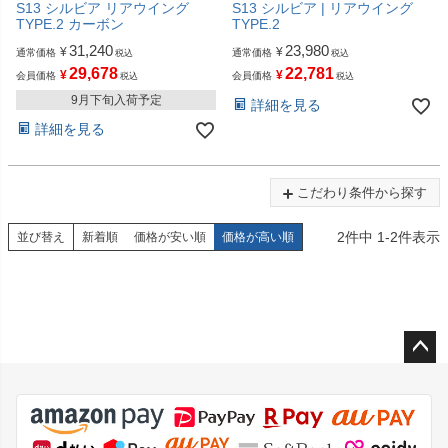
S13 シルビア リアウイング
S13 シルビア | リアウイング
TYPE.2 カーボン
TYPE.2
31,240
23,980
¥
¥
通常価格
通常価格
税込
税込
29,678
22,781
¥
¥
会員価格
会員価格
税込
税込
9月下旬入荷予定
詳細を見る
詳細を見る
こだわり条件から探す
2
件中
1
-
2
件表示
並び替え
新着順
価格が安い順
価格が高い順
ペー
ジト
ップ
へ