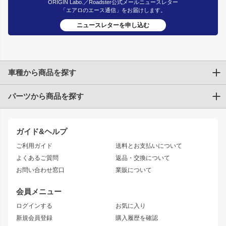
ORIGIN Labo.／Roadster公式メールニュースレター
「エアロのエース通信」をお届けします。
ニュースレターを申し込む
車種から商品を探す
パーツから商品を探す
トヨタ
TOYOTA86
200系ハイエース
ドリフトパーツ
JZX100 CHASER
クラウン
ガイド&ヘルプ
JZX90 CHASER
エアロシリーズ
クラウンマジェスタ
ご利用ガイド
送料とお支払いについて
JZX110 MARK II
ドリフトライン
アリスト
レーシングライン
よくあるご質問
返品・交換について
JZX100 MARK II
風神
ソアラ
アタックライン
お問い合わせ窓口
業販について
JZX90 MARK II
雷神
アルテッツァ
ストリームライン
レビン
龍神
プロボックス
スタイリッシュライン
会員メニュー
トレノ
RAV4
フロントフェンダー
ボンネット
ログインする
お気に入り
マークX
リアフェンダー
カナード
新規会員登録
購入履歴を確認
ブラッシュフェンダー
外装・補修パーツ