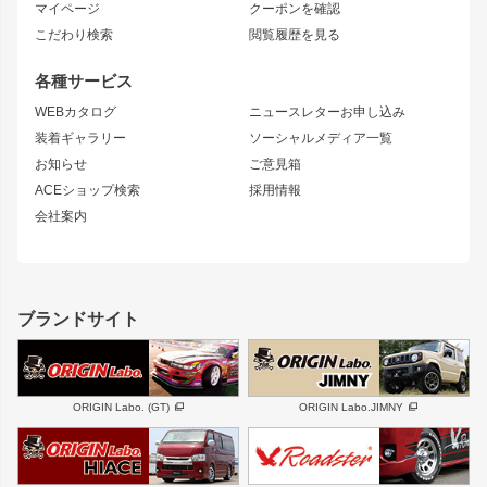
ニッサン
マイページ
クーポンを確認
コンバットアイ
アーム(足回り)
S15 シルビア
ワンビア
こだわり検索
閲覧履歴を見る
GTウイング
レンズ
S14 シルビア 前期
フェアレディZ
リアウイング
排気系
各種サービス
S14 シルビア 後期
スカイライン
ルーフウイング
S13 シルビア
ローレル
WEBカタログ
ニュースレターお申し込み
180SX
セフィーロ
装着ギャラリー
ソーシャルメディア一覧
ジムニーパーツ
シルエイティ
キャラバン
お知らせ
ご意見箱
ホイール
ACEショップ検索
採用情報
MUD-S7
まつど家 鉄漢
スズキ
マツダ
会社案内
MUD-SR7
まつど家 鉄心
ジムニー
RX-7
MUD-ZEUS
まつど家 鉄八
レクサス
フロントグリル
バンパー
GS350
ボンネット
IS250・IS350
リアウイング
ブランドサイト
SC
フェンダー
リアゲート
サイドパーツ
メンテナンスパーツ
スバル
三菱
BRZ
デリカ D:5
ORIGIN Labo. (GT)
ORIGIN Labo.JIMNY
ハイエースパーツ
ホイール
軽自動車
汎用
DAYTONA-RS
DAYTONA-RS NEO