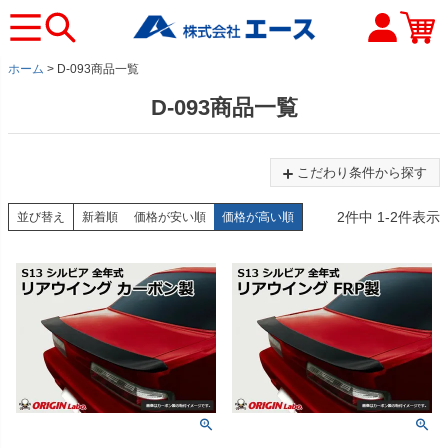
ホーム
D-093商品一覧
D-093商品一覧
こだわり条件から探す
2
件中
1
-
2
件表示
並び替え
新着順
価格が安い順
価格が高い順