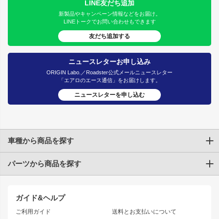
LINE友だち追加
新製品やキャンペーン情報などをお届け。
LINEトークでお問い合わせもできます
友だち追加する
ニュースレターお申し込み
ORIGIN Labo.／Roadster公式メールニュースレター
「エアロのエース通信」をお届けします。
ニュースレターを申し込む
車種から商品を探す
パーツから商品を探す
トヨタ
TOYOTA86
200系ハイエース
ドリフトパーツ
JZX100 CHASER
クラウン
ガイド&ヘルプ
JZX90 CHASER
エアロシリーズ
クラウンマジェスタ
ご利用ガイド
送料とお支払いについて
JZX110 MARK II
ドリフトライン
アリスト
レーシングライン