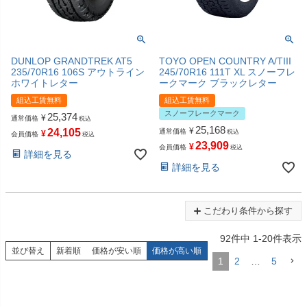
DUNLOP GRANDTREK AT5
TOYO OPEN COUNTRY A/TIII
235/70R16 106S アウトライン
245/70R16 111T XL スノーフレ
ホワイトレター
ークマーク ブラックレター
組込工賃無料
組込工賃無料
スノーフレークマーク
25,374
¥
通常価格
税込
25,168
¥
24,105
通常価格
税込
¥
会員価格
税込
23,909
¥
会員価格
税込
詳細を見る
詳細を見る
こだわり条件から探す
92
件中
1
-
20
件表示
並び替え
新着順
価格が安い順
価格が高い順
1
2
…
5