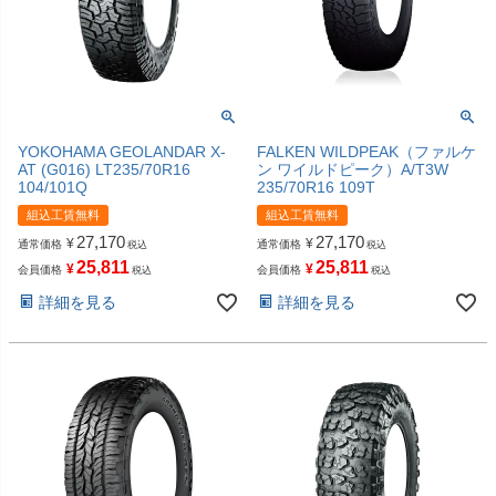
YOKOHAMA GEOLANDAR X-
FALKEN WILDPEAK（ファルケ
AT (G016) LT235/70R16
ン ワイルドピーク）A/T3W
104/101Q
235/70R16 109T
組込工賃無料
組込工賃無料
27,170
27,170
¥
¥
通常価格
通常価格
税込
税込
25,811
25,811
¥
¥
会員価格
会員価格
税込
税込
詳細を見る
詳細を見る