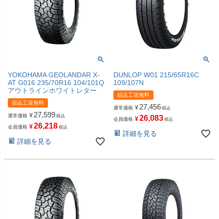
YOKOHAMA GEOLANDAR X-
DUNLOP W01 215/65R16C
AT G016 235/70R16 104/101Q
109/107N
アウトラインホワイトレター
組込工賃無料
組込工賃無料
27,456
¥
通常価格
税込
27,599
¥
通常価格
税込
26,083
¥
会員価格
税込
26,218
¥
会員価格
税込
詳細を見る
詳細を見る