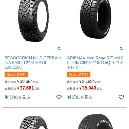
BFGOODRICH MUD-TERRAIN
GRIPMAX Mud Rage R/T MAX
T/A KM3 LT245/75R16
LT245/70R16 118/115Q ホワイ
120/116Q
トレター
組込工賃無料
組込工賃無料
39,664
36,894
¥
¥
通常価格
通常価格
税込
税込
37,681
35,049
¥
¥
会員価格
会員価格
税込
税込
詳細を見る
詳細を見る