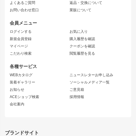
よくあるご質問
返品・交換について
JZX100 MARK II
風神
ソアラ
アタックライン
お問い合わせ窓口
業販について
JZX90 MARK II
雷神
アルテッツァ
ストリームライン
レビン
龍神
プロボックス
スタイリッシュライン
会員メニュー
トレノ
RAV4
フロントフェンダー
ボンネット
ログインする
お気に入り
マークX
リアフェンダー
カナード
新規会員登録
購入履歴を確認
ブラッシュフェンダー
外装・補修パーツ
ニッサン
マイページ
クーポンを確認
コンバットアイ
アーム(足回り)
S15 シルビア
ワンビア
こだわり検索
閲覧履歴を見る
GTウイング
レンズ
S14 シルビア 前期
フェアレディZ
リアウイング
排気系
各種サービス
S14 シルビア 後期
スカイライン
ルーフウイング
S13 シルビア
ローレル
WEBカタログ
ニュースレターお申し込み
180SX
セフィーロ
装着ギャラリー
ソーシャルメディア一覧
ジムニーパーツ
シルエイティ
キャラバン
お知らせ
ご意見箱
ホイール
ACEショップ検索
採用情報
MUD-S7
まつど家 鉄漢
スズキ
マツダ
会社案内
MUD-SR7
まつど家 鉄心
ジムニー
RX-7
MUD-ZEUS
まつど家 鉄八
レクサス
フロントグリル
バンパー
GS350
ボンネット
IS250・IS350
リアウイング
ブランドサイト