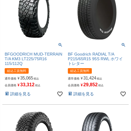
BFGOODRICH MUD-TERRAIN
BF Goodrich RADIAL T/A
T/A KM3 LT225/75R16
P215/65R15 95S RWL ホワイ
115/112Q
トレター
組込工賃無料
組込工賃無料
35,065
31,424
¥
¥
通常価格
通常価格
税込
税込
33,312
29,852
¥
¥
会員価格
会員価格
税込
税込
詳細を見る
詳細を見る