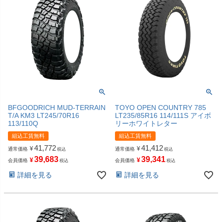
BFGOODRICH MUD-TERRAIN
TOYO OPEN COUNTRY 785
T/A KM3 LT245/70R16
LT235/85R16 114/111S アイボ
113/110Q
リーホワイトレター
組込工賃無料
組込工賃無料
41,772
41,412
¥
¥
通常価格
通常価格
税込
税込
39,683
39,341
¥
¥
会員価格
会員価格
税込
税込
詳細を見る
詳細を見る