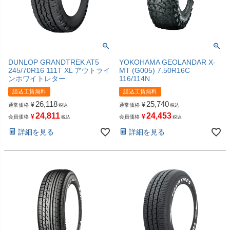
DUNLOP GRANDTREK AT5
YOKOHAMA GEOLANDAR X-
245/70R16 111T XL アウトライ
MT (G005) 7.50R16C
ンホワイトレター
116/114N
組込工賃無料
組込工賃無料
26,118
25,740
¥
¥
通常価格
通常価格
税込
税込
24,811
24,453
¥
¥
会員価格
会員価格
税込
税込
詳細を見る
詳細を見る