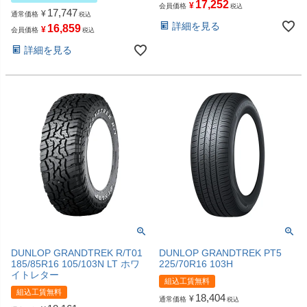
17,252
¥
会員価格
税込
17,747
¥
通常価格
税込
詳細を見る
16,859
¥
会員価格
税込
詳細を見る
DUNLOP GRANDTREK R/T01
DUNLOP GRANDTREK PT5
185/85R16 105/103N LT ホワ
225/70R16 103H
イトレター
組込工賃無料
組込工賃無料
18,404
¥
通常価格
税込