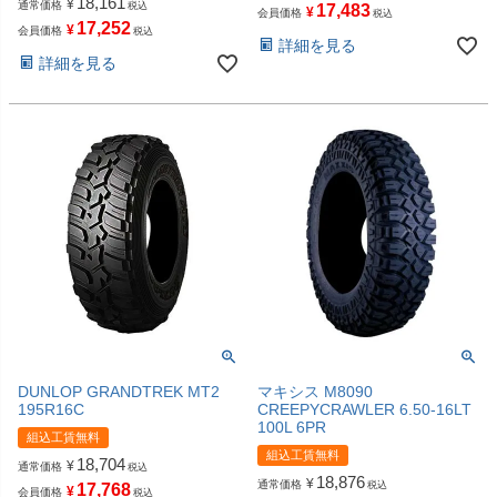
18,161
¥
通常価格
税込
17,483
¥
会員価格
税込
17,252
¥
会員価格
税込
詳細を見る
詳細を見る
DUNLOP GRANDTREK MT2
マキシス M8090
195R16C
CREEPYCRAWLER 6.50-16LT
100L 6PR
組込工賃無料
組込工賃無料
18,704
¥
通常価格
税込
18,876
¥
通常価格
税込
17,768
¥
会員価格
税込