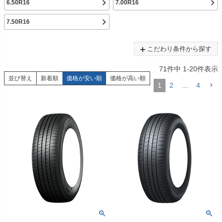
6.50R16
7.00R16
7.50R16
こだわり条件から探す
71
件中
1
-
20
件表示
並び替え
新着順
価格が安い順
価格が高い順
1
2
…
4