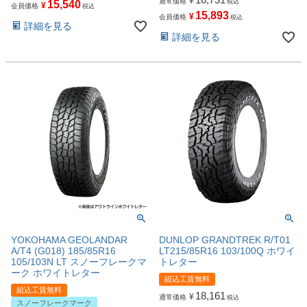
¥
通常価格
税込
15,540
¥
会員価格
税込
15,893
¥
会員価格
税込
詳細を見る
詳細を見る
YOKOHAMA GEOLANDAR
DUNLOP GRANDTREK R/T01
A/T4 (G018) 185/85R16
LT215/85R16 103/100Q ホワイ
105/103N LT スノーフレークマ
トレター
ーク ホワイトレター
組込工賃無料
組込工賃無料
18,161
¥
通常価格
税込
スノーフレークマーク