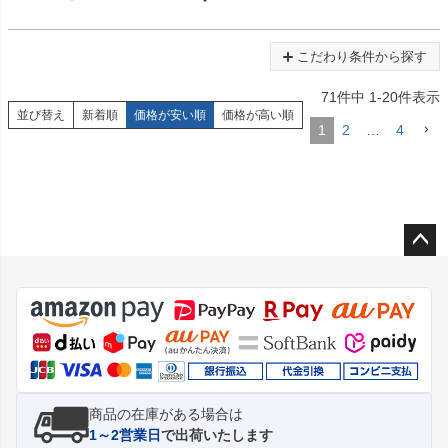
こだわり条件から探す
71
件中
1
-
20
件表示
並び替え
新着順
価格が安い順
価格が高い順
1
2
…
4
ペー
ジト
ップ
へ
商品の在庫がある場合は
1～2営業日
で出荷いたします