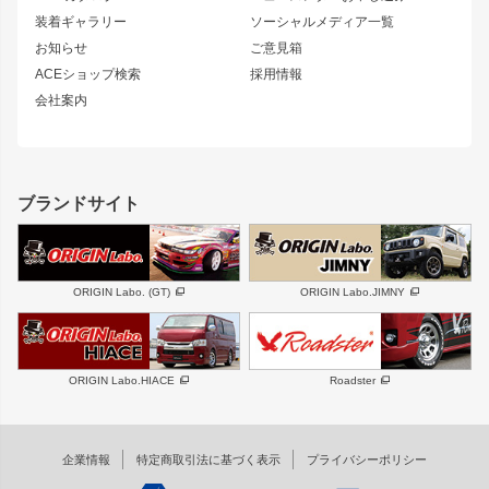
180SX
セフィーロ
装着ギャラリー
ソーシャルメディア一覧
ジムニーパーツ
シルエイティ
キャラバン
お知らせ
ご意見箱
ホイール
ACEショップ検索
採用情報
MUD-S7
まつど家 鉄漢
スズキ
マツダ
会社案内
MUD-SR7
まつど家 鉄心
ジムニー
RX-7
MUD-ZEUS
まつど家 鉄八
レクサス
フロントグリル
バンパー
GS350
ボンネット
IS250・IS350
リアウイング
ブランドサイト
SC
フェンダー
リアゲート
サイドパーツ
メンテナンスパーツ
スバル
三菱
BRZ
デリカ D:5
ORIGIN Labo. (GT)
ORIGIN Labo.JIMNY
ハイエースパーツ
ホイール
軽自動車
汎用
DAYTONA-RS
DAYTONA-RS NEO
ORIGIN Labo.HIACE
Roadster
エアロシリーズ
LUX MODEL SP
GROUND MODEL
LUX MODEL
PHANTOM LIP
企業情報
特定商取引法に基づく表示
プライバシーポリシー
RUGGER MODEL
DTM:exclusive