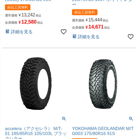
ー
組込工賃無料
組込工賃無料
13,242
¥
通常価格
税込
15,444
¥
通常価格
税込
12,580
¥
会員価格
税込
14,671
¥
会員価格
税込
詳細を見る
詳細を見る
accelera（アクセレラ） M/T-
YOKOHAMA GEOLANDAR M/T
01 185/85R16 105/103L ブラッ
G003 175/80R16 91S
クレター