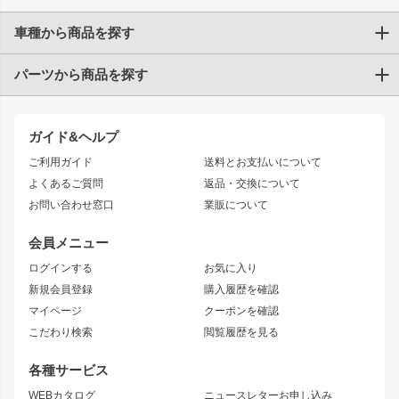
車種から商品を探す
パーツから商品を探す
トヨタ
TOYOTA86
200系ハイエース
ドリフトパーツ
JZX100 CHASER
クラウン
ガイド&ヘルプ
JZX90 CHASER
エアロシリーズ
クラウンマジェスタ
ご利用ガイド
送料とお支払いについて
JZX110 MARK II
ドリフトライン
アリスト
レーシングライン
よくあるご質問
返品・交換について
JZX100 MARK II
風神
ソアラ
アタックライン
お問い合わせ窓口
業販について
JZX90 MARK II
雷神
アルテッツァ
ストリームライン
レビン
龍神
プロボックス
スタイリッシュライン
会員メニュー
トレノ
RAV4
フロントフェンダー
ボンネット
ログインする
お気に入り
マークX
リアフェンダー
カナード
新規会員登録
購入履歴を確認
ブラッシュフェンダー
外装・補修パーツ
ニッサン
マイページ
クーポンを確認
コンバットアイ
アーム(足回り)
S15 シルビア
ワンビア
こだわり検索
閲覧履歴を見る
GTウイング
レンズ
S14 シルビア 前期
フェアレディZ
リアウイング
排気系
各種サービス
S14 シルビア 後期
スカイライン
ルーフウイング
S13 シルビア
ローレル
WEBカタログ
ニュースレターお申し込み