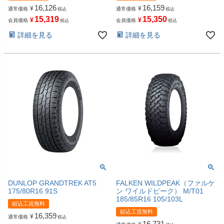
16,126
16,159
¥
¥
通常価格
通常価格
税込
税込
15,319
15,350
¥
¥
会員価格
会員価格
税込
税込
詳細を見る
詳細を見る
DUNLOP GRANDTREK AT5
FALKEN WILDPEAK（ファルケ
175/80R16 91S
ン ワイルドピーク） M/T01
185/85R16 105/103L
組込工賃無料
組込工賃無料
16,359
¥
通常価格
税込
16,731