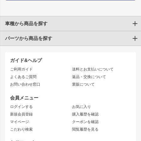
車種から商品を探す
パーツから商品を探す
トヨタ
TOYOTA86
200系ハイエース
ドリフトパーツ
JZX100 CHASER
クラウン
ガイド&ヘルプ
JZX90 CHASER
エアロシリーズ
クラウンマジェスタ
ご利用ガイド
送料とお支払いについて
JZX110 MARK II
ドリフトライン
アリスト
レーシングライン
よくあるご質問
返品・交換について
JZX100 MARK II
風神
ソアラ
アタックライン
お問い合わせ窓口
業販について
JZX90 MARK II
雷神
アルテッツァ
ストリームライン
レビン
龍神
プロボックス
スタイリッシュライン
会員メニュー
トレノ
RAV4
フロントフェンダー
ボンネット
ログインする
お気に入り
マークX
リアフェンダー
カナード
新規会員登録
購入履歴を確認
ブラッシュフェンダー
外装・補修パーツ
ニッサン
マイページ
クーポンを確認
コンバットアイ
アーム(足回り)
S15 シルビア
ワンビア
こだわり検索
閲覧履歴を見る
GTウイング
レンズ
S14 シルビア 前期
フェアレディZ