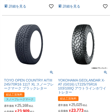
詳細を見る
詳細を見る
TOYO OPEN COUNTRY A/TIII
YOKOHAMA GEOLANDAR X-
245/70R16 111T XL スノーフレ
AT (G016) LT225/75R16
ークマーク ブラックレター
103/100Q アウトラインホワイ
トレター
組込工賃無料
組込工賃無料
スノーフレークマーク
25,025
25,168
¥
通常価格
¥
税込
通常価格
税込
23,773
23,909
¥
会員価格
¥
税込
会員価格
税込