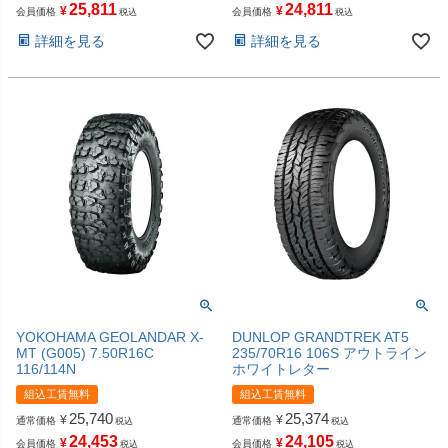
25,811
24,811
¥
¥
会員価格
会員価格
税込
税込
詳細を見る
詳細を見る
YOKOHAMA GEOLANDAR X-
DUNLOP GRANDTREK AT5
MT (G005) 7.50R16C
235/70R16 106S アウトライン
116/114N
ホワイトレター
組込工賃無料
組込工賃無料
25,740
25,374
¥
¥
通常価格
通常価格
税込
税込
24,453
24,105
¥
¥
会員価格
会員価格
税込
税込