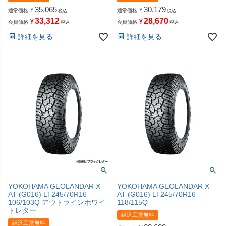
35,065
30,179
¥
¥
通常価格
通常価格
税込
税込
33,312
28,670
¥
¥
会員価格
会員価格
税込
税込
詳細を見る
詳細を見る
YOKOHAMA GEOLANDAR X-
YOKOHAMA GEOLANDAR X-
AT (G016) LT245/70R16
AT (G016) LT245/70R16
106/103Q アウトラインホワイ
118/115Q
トレター
組込工賃無料
組込工賃無料