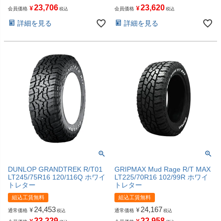
23,706
23,620
¥
¥
会員価格
会員価格
税込
税込
詳細を見る
詳細を見る
DUNLOP GRANDTREK R/T01
GRIPMAX Mud Rage R/T MAX
LT245/75R16 120/116Q ホワイ
LT225/70R16 102/99R ホワイ
トレター
トレター
組込工賃無料
組込工賃無料
24,453
24,167
¥
¥
通常価格
通常価格
税込
税込
23,229
22,958