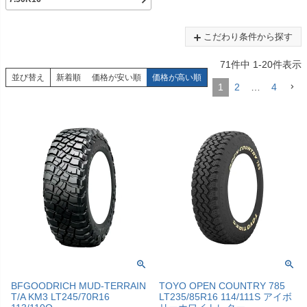
こだわり条件から探す
71
件中
1
-
20
件表示
並び替え
新着順
価格が安い順
価格が高い順
1
2
…
4
BFGOODRICH MUD-TERRAIN
TOYO OPEN COUNTRY 785
T/A KM3 LT245/70R16
LT235/85R16 114/111S アイボ