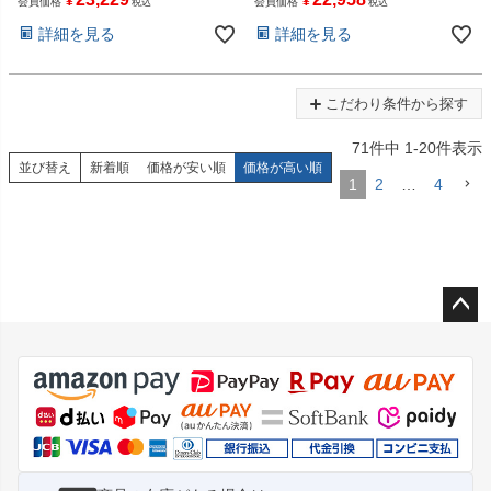
¥
¥
会員価格
会員価格
税込
税込
詳細を見る
詳細を見る
こだわり条件から探す
71
件中
1
-
20
件表示
並び替え
新着順
価格が安い順
価格が高い順
1
2
…
4
ペー
ジト
ップ
へ