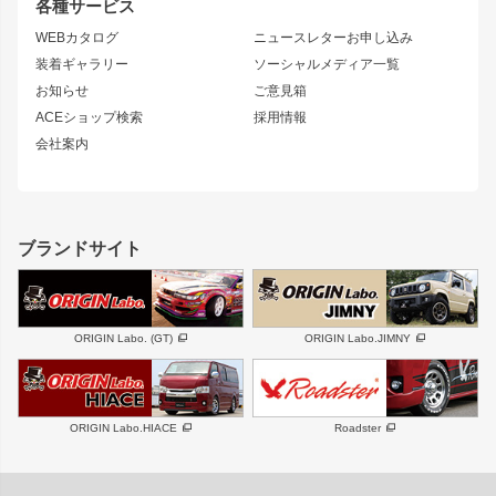
リアウイング
排気系
各種サービス
S14 シルビア 後期
スカイライン
ルーフウイング
S13 シルビア
ローレル
WEBカタログ
ニュースレターお申し込み
180SX
セフィーロ
装着ギャラリー
ソーシャルメディア一覧
ジムニーパーツ
シルエイティ
キャラバン
お知らせ
ご意見箱
ホイール
ACEショップ検索
採用情報
MUD-S7
まつど家 鉄漢
スズキ
マツダ
会社案内
MUD-SR7
まつど家 鉄心
ジムニー
RX-7
MUD-ZEUS
まつど家 鉄八
レクサス
フロントグリル
バンパー
GS350
ボンネット
IS250・IS350
リアウイング
ブランドサイト
SC
フェンダー
リアゲート
サイドパーツ
メンテナンスパーツ
スバル
三菱
BRZ
デリカ D:5
ORIGIN Labo. (GT)
ORIGIN Labo.JIMNY
ハイエースパーツ
ホイール
軽自動車
汎用
DAYTONA-RS
DAYTONA-RS NEO
ORIGIN Labo.HIACE
Roadster
エアロシリーズ
LUX MODEL SP
GROUND MODEL
LUX MODEL
PHANTOM LIP