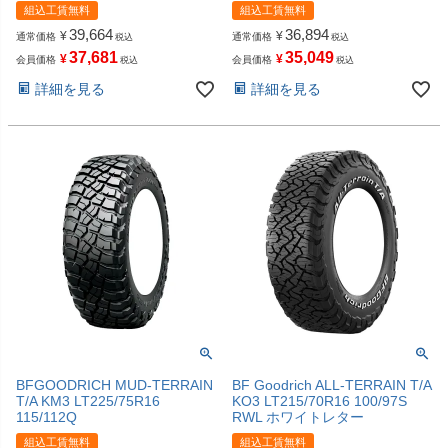
組込工賃無料
組込工賃無料
39,664
36,894
¥
¥
通常価格
通常価格
税込
税込
37,681
35,049
¥
¥
会員価格
会員価格
税込
税込
詳細を見る
詳細を見る
BFGOODRICH MUD-TERRAIN
BF Goodrich ALL-TERRAIN T/A
T/A KM3 LT225/75R16
KO3 LT215/70R16 100/97S
115/112Q
RWL ホワイトレター
組込工賃無料
組込工賃無料