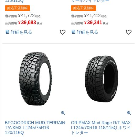
113/110Q
リーホワイトレター
組込工賃無料
組込工賃無料
41,772
41,412
¥
¥
通常価格
通常価格
税込
税込
39,683
39,341
¥
¥
会員価格
会員価格
税込
税込
詳細を見る
詳細を見る
BFGOODRICH MUD-TERRAIN
GRIPMAX Mud Rage R/T MAX
T/A KM3 LT245/75R16
LT245/70R16 118/115Q ホワイ
120/116Q
トレター