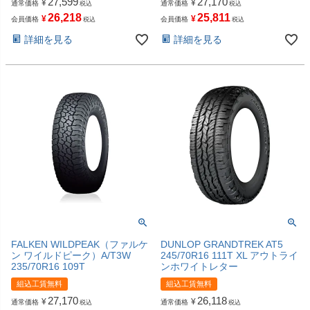
27,599
27,170
¥
¥
通常価格
通常価格
税込
税込
26,218
25,811
¥
¥
会員価格
会員価格
税込
税込
詳細を見る
詳細を見る
FALKEN WILDPEAK（ファルケ
DUNLOP GRANDTREK AT5
ン ワイルドピーク）A/T3W
245/70R16 111T XL アウトライ
235/70R16 109T
ンホワイトレター
組込工賃無料
組込工賃無料
27,170
26,118
¥
¥
通常価格
通常価格
税込
税込