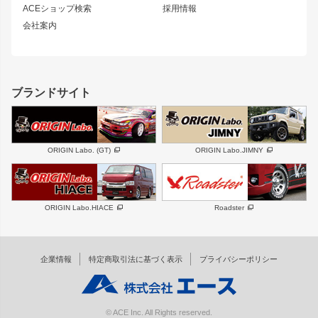
ACEショップ検索
採用情報
MUD-S7
まつど家 鉄漢
スズキ
マツダ
会社案内
MUD-SR7
まつど家 鉄心
ジムニー
RX-7
MUD-ZEUS
まつど家 鉄八
レクサス
フロントグリル
バンパー
GS350
ボンネット
IS250・IS350
リアウイング
ブランドサイト
SC
フェンダー
リアゲート
サイドパーツ
メンテナンスパーツ
スバル
三菱
BRZ
デリカ D:5
ORIGIN Labo. (GT)
ORIGIN Labo.JIMNY
ハイエースパーツ
ホイール
軽自動車
汎用
DAYTONA-RS
DAYTONA-RS NEO
ORIGIN Labo.HIACE
Roadster
エアロシリーズ
LUX MODEL SP
GROUND MODEL
LUX MODEL
PHANTOM LIP
企業情報
特定商取引法に基づく表示
プライバシーポリシー
RUGGER MODEL
DTM:exclusive
オーバーフェンダー
ワイパーガード
リアウイング
内装パーツ
© ACE Inc. All Rights reserved.