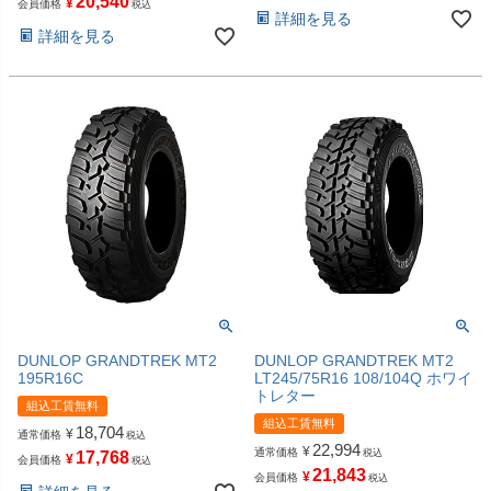
20,540
¥
会員価格
税込
詳細を見る
詳細を見る
DUNLOP GRANDTREK MT2
DUNLOP GRANDTREK MT2
195R16C
LT245/75R16 108/104Q ホワイ
トレター
組込工賃無料
組込工賃無料
18,704
¥
通常価格
税込
22,994
¥
通常価格
税込
17,768
¥
会員価格
税込
21,843
¥
会員価格
税込