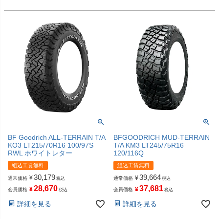
BF Goodrich ALL-TERRAIN T/A
BFGOODRICH MUD-TERRAIN
KO3 LT215/70R16 100/97S
T/A KM3 LT245/75R16
RWL ホワイトレター
120/116Q
組込工賃無料
組込工賃無料
30,179
39,664
¥
¥
通常価格
通常価格
税込
税込
28,670
37,681
¥
¥
会員価格
会員価格
税込
税込
詳細を見る
詳細を見る