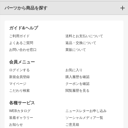
パーツから商品を探す
トヨタ
TOYOTA86
200系ハイエース
ドリフトパーツ
JZX100 CHASER
クラウン
ガイド&ヘルプ
JZX90 CHASER
エアロシリーズ
クラウンマジェスタ
ご利用ガイド
送料とお支払いについて
JZX110 MARK II
ドリフトライン
アリスト
レーシングライン
よくあるご質問
返品・交換について
JZX100 MARK II
風神
ソアラ
アタックライン
お問い合わせ窓口
業販について
JZX90 MARK II
雷神
アルテッツァ
ストリームライン
レビン
龍神
プロボックス
スタイリッシュライン
会員メニュー
トレノ
RAV4
フロントフェンダー
ボンネット
ログインする
お気に入り
マークX
リアフェンダー
カナード
新規会員登録
購入履歴を確認
ブラッシュフェンダー
外装・補修パーツ
ニッサン
マイページ
クーポンを確認
コンバットアイ
アーム(足回り)
S15 シルビア
ワンビア
こだわり検索
閲覧履歴を見る
GTウイング
レンズ
S14 シルビア 前期
フェアレディZ
リアウイング
排気系
各種サービス
S14 シルビア 後期
スカイライン
ルーフウイング
S13 シルビア
ローレル
WEBカタログ
ニュースレターお申し込み
180SX
セフィーロ
装着ギャラリー
ソーシャルメディア一覧
ジムニーパーツ
シルエイティ
キャラバン
お知らせ
ご意見箱
ホイール