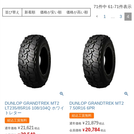
71
件中
61
-
71
件表示
並び替え
新着順
価格が安い順
価格が高い順
1
…
3
4
DUNLOP GRANDTREK MT2
DUNLOP GRANDTREK MT2
LT235/85R16 108/104Q ホワイ
7.50R16 6PR
トレター
組込工賃無料
組込工賃無料
21,879
¥
通常価格
税込
21,621
¥
通常価格
税込
20,784
¥
会員価格
税込