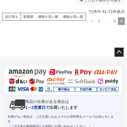
こだわり条件から探す
71
件中
61
-
71
件表示
並び替え
新着順
価格が安い順
価格が高い順
1
…
3
4
ペー
ジト
ップ
へ
商品の在庫がある場合は
1～2営業日
で出荷いたします
在庫がない場合は、ご注文後におおよその入荷時期をメールでお知らせしま
す。
（ご注文前の納期確認もお気軽にお問い合わせください。）