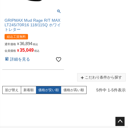
GRIPMAX Mud Rage R/T MAX
LT245/70R16 118/115Q ホワイ
トレター
組込工賃無料
36,894
¥
通常価格
税込
35,049
¥
会員価格
税込
詳細を見る
こだわり条件から探す
5
件中
1
-
5
件表示
並び替え
新着順
価格が安い順
価格が高い順