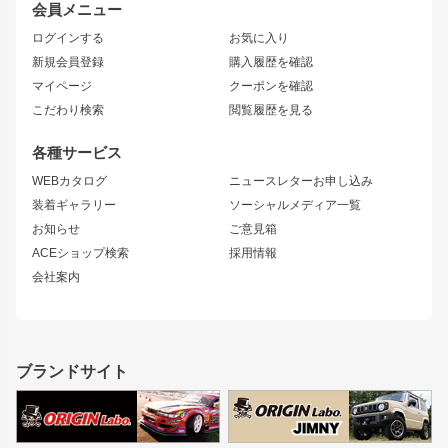
会員メニュー
トレノ
RAV4
フロントフェンダー
ボンネット
ログインする
お気に入り
マークX
リアフェンダー
カナード
新規会員登録
購入履歴を確認
ブラッシュフェンダー
外装・補修パーツ
ニッサン
マイページ
クーポンを確認
コンバットアイ
アーム(足回り)
S15 シルビア
ワンビア
こだわり検索
閲覧履歴を見る
GTウイング
レンズ
S14 シルビア 前期
フェアレディZ
リアウイング
排気系
各種サービス
S14 シルビア 後期
スカイライン
ルーフウイング
S13 シルビア
ローレル
WEBカタログ
ニュースレターお申し込み
180SX
セフィーロ
装着ギャラリー
ソーシャルメディア一覧
ジムニーパーツ
シルエイティ
キャラバン
お知らせ
ご意見箱
ホイール
ACEショップ検索
採用情報
MUD-S7
まつど家 鉄漢
スズキ
マツダ
会社案内
MUD-SR7
まつど家 鉄心
ジムニー
RX-7
MUD-ZEUS
まつど家 鉄八
レクサス
フロントグリル
バンパー
GS350
ボンネット
IS250・IS350
リアウイング
ブランドサイト
SC
フェンダー
リアゲート
サイドパーツ
メンテナンスパーツ
スバル
三菱