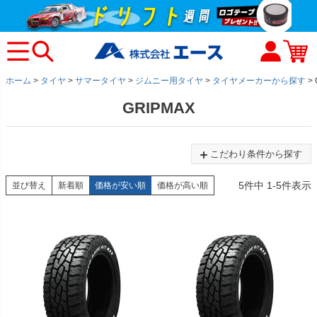
ホーム
タイヤ
サマータイヤ
ジムニー用タイヤ
タイヤメーカーから探す
GRIPMAX
こだわり条件から探す
5
件中
1
-
5
件表示
並び替え
新着順
価格が安い順
価格が高い順