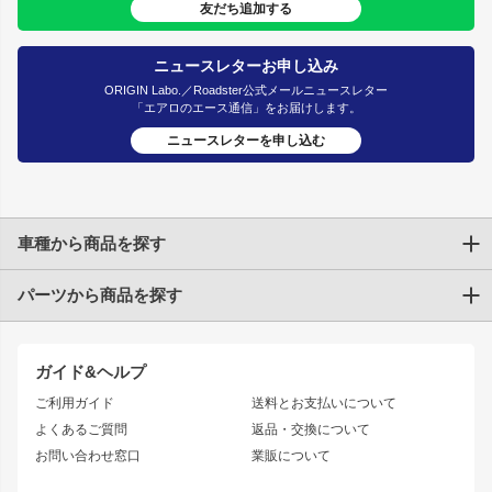
友だち追加する
ニュースレターお申し込み
ORIGIN Labo.／Roadster公式メールニュースレター
「エアロのエース通信」をお届けします。
ニュースレターを申し込む
車種から商品を探す
パーツから商品を探す
トヨタ
TOYOTA86
200系ハイエース
ドリフトパーツ
JZX100 CHASER
クラウン
ガイド&ヘルプ
JZX90 CHASER
エアロシリーズ
クラウンマジェスタ
ご利用ガイド
送料とお支払いについて
JZX110 MARK II
ドリフトライン
アリスト
レーシングライン
よくあるご質問
返品・交換について
JZX100 MARK II
風神
ソアラ
アタックライン
お問い合わせ窓口
業販について
JZX90 MARK II
雷神
アルテッツァ
ストリームライン
レビン
龍神
プロボックス
スタイリッシュライン