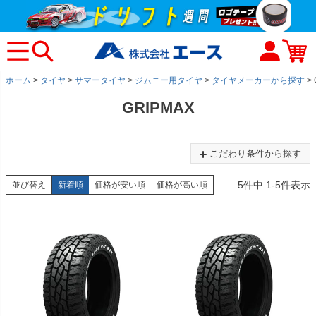
ホーム
タイヤ
サマータイヤ
ジムニー用タイヤ
タイヤメーカーから探す
GRIPMAX
こだわり条件から探す
5
件中
1
-
5
件表示
並び替え
新着順
価格が安い順
価格が高い順