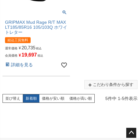
GRIPMAX Mud Rage R/T MAX
LT185/85R16 105/103Q ホワイ
トレター
組込工賃無料
20,735
¥
通常価格
税込
19,697
¥
会員価格
税込
詳細を見る
こだわり条件から探す
5
件中
1
-
5
件表示
並び替え
新着順
価格が安い順
価格が高い順