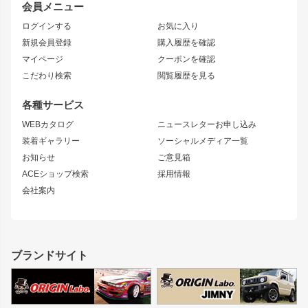
会員メニュー
トレノ
RAV4
フロントフェンダー
ボンネット
ログインする
お気に入り
マークX
リアフェンダー
カナード
新規会員登録
購入履歴を確認
ブラッシュフェンダー
外装・補修パーツ
ニッサン
マイページ
クーポンを確認
コンバットアイ
アーム(足回り)
S15 シルビア
ワンビア
こだわり検索
閲覧履歴を見る
GTウイング
レンズ
S14 シルビア 前期
フェアレディZ
リアウイング
排気系
各種サービス
S14 シルビア 後期
スカイライン
ルーフウイング
S13 シルビア
ローレル
WEBカタログ
ニュースレターお申し込み
180SX
セフィーロ
装着ギャラリー
ソーシャルメディア一覧
ジムニーパーツ
シルエイティ
キャラバン
お知らせ
ご意見箱
ホイール
ACEショップ検索
採用情報
MUD-S7
まつど家 鉄漢
スズキ
マツダ
会社案内
MUD-SR7
まつど家 鉄心
ジムニー
RX-7
MUD-ZEUS
まつど家 鉄八
レクサス
フロントグリル
バンパー
GS350
ボンネット
IS250・IS350
リアウイング
ブランドサイト
SC
フェンダー
リアゲート
サイドパーツ
メンテナンスパーツ
スバル
三菱