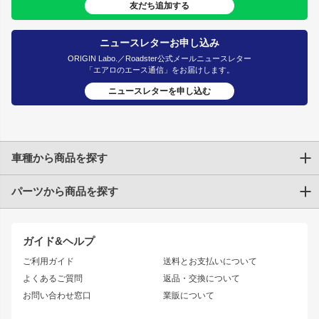
友だち追加する
ニュースレターお申し込み
ORIGIN Labo.／Roadster公式メールニュースレター
「エアロのエース通信」をお届けします。
ニュースレターを申し込む
車種から商品を探す
パーツから商品を探す
トヨタ
TOYOTA86
200系ハイエース
ドリフトパーツ
JZX100 CHASER
クラウン
ガイド&ヘルプ
JZX90 CHASER
エアロシリーズ
クラウンマジェスタ
ご利用ガイド
送料とお支払いについて
JZX110 MARK II
ドリフトライン
アリスト
レーシングライン
よくあるご質問
返品・交換について
JZX100 MARK II
風神
ソアラ
アタックライン
お問い合わせ窓口
業販について
JZX90 MARK II
雷神
アルテッツァ
ストリームライン
レビン
龍神
プロボックス
スタイリッシュライン