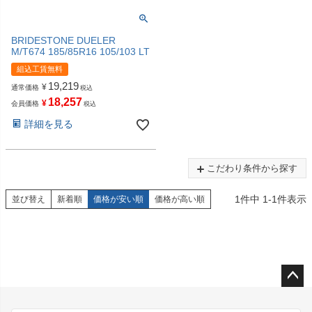
BRIDESTONE DUELER
M/T674 185/85R16 105/103 LT
組込工賃無料
19,219
¥
通常価格
税込
18,257
¥
会員価格
税込
詳細を見る
こだわり条件から探す
1
件中
1
-
1
件表示
並び替え
新着順
価格が安い順
価格が高い順
ペー
ジト