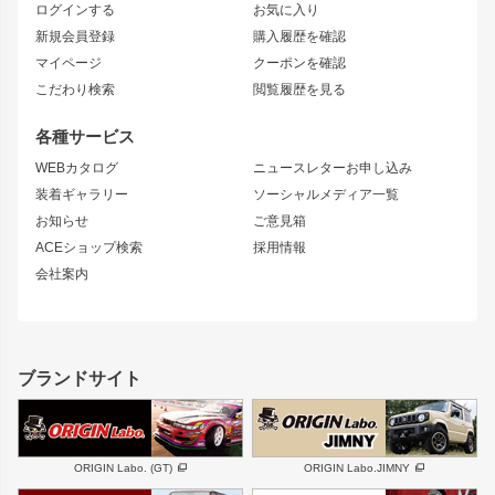
ログインする
お気に入り
マークX
リアフェンダー
カナード
新規会員登録
購入履歴を確認
ブラッシュフェンダー
外装・補修パーツ
ニッサン
マイページ
クーポンを確認
コンバットアイ
アーム(足回り)
S15 シルビア
ワンビア
こだわり検索
閲覧履歴を見る
GTウイング
レンズ
S14 シルビア 前期
フェアレディZ
リアウイング
排気系
各種サービス
S14 シルビア 後期
スカイライン
ルーフウイング
S13 シルビア
ローレル
WEBカタログ
ニュースレターお申し込み
180SX
セフィーロ
装着ギャラリー
ソーシャルメディア一覧
ジムニーパーツ
シルエイティ
キャラバン
お知らせ
ご意見箱
ホイール
ACEショップ検索
採用情報
MUD-S7
まつど家 鉄漢
スズキ
マツダ
会社案内
MUD-SR7
まつど家 鉄心
ジムニー
RX-7
MUD-ZEUS
まつど家 鉄八
レクサス
フロントグリル
バンパー
GS350
ボンネット
IS250・IS350
リアウイング
ブランドサイト
SC
フェンダー
リアゲート
サイドパーツ
メンテナンスパーツ
スバル
三菱
BRZ
デリカ D:5
ORIGIN Labo. (GT)
ORIGIN Labo.JIMNY
ハイエースパーツ