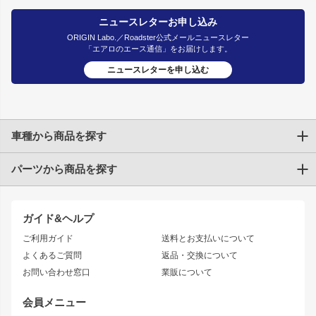
ニュースレターお申し込み
ORIGIN Labo.／Roadster公式メールニュースレター
「エアロのエース通信」をお届けします。
ニュースレターを申し込む
車種から商品を探す
パーツから商品を探す
トヨタ
TOYOTA86
200系ハイエース
ドリフトパーツ
JZX100 CHASER
クラウン
ガイド&ヘルプ
JZX90 CHASER
エアロシリーズ
クラウンマジェスタ
ご利用ガイド
送料とお支払いについて
JZX110 MARK II
ドリフトライン
アリスト
レーシングライン
よくあるご質問
返品・交換について
JZX100 MARK II
風神
ソアラ
アタックライン
お問い合わせ窓口
業販について
JZX90 MARK II
雷神
アルテッツァ
ストリームライン
レビン
龍神
プロボックス
スタイリッシュライン
会員メニュー
トレノ
RAV4
フロントフェンダー
ボンネット