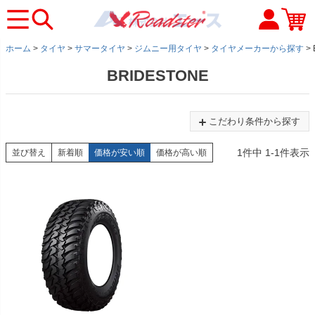
ホーム
タイヤ
サマータイヤ
ジムニー用タイヤ
タイヤメーカーから探す
BRIDESTONE
こだわり条件から探す
1
件中
1
-
1
件表示
並び替え
新着順
価格が安い順
価格が高い順