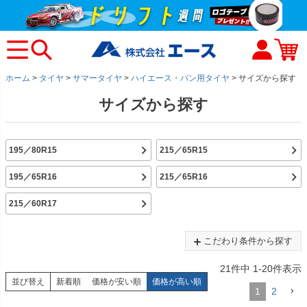
ホーム
タイヤ
サマータイヤ
ハイエース・バン用タイヤ
サイズから探す
サイズから探す
195／80R15
215／65R15
195／65R16
215／65R16
215／60R17
こだわり条件から探す
21
件中
1
-
20
件表示
並び替え
新着順
価格が安い順
価格が高い順
1
2