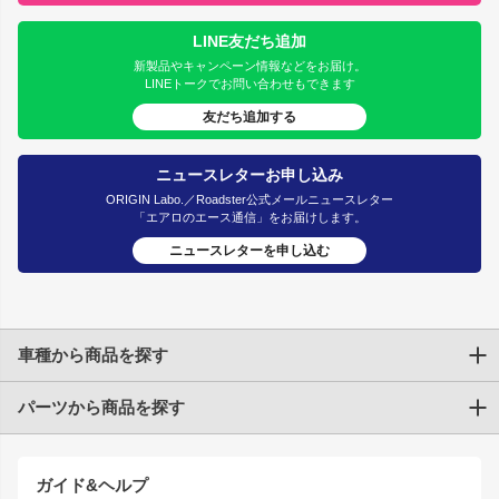
LINE友だち追加
新製品やキャンペーン情報などをお届け。
LINEトークでお問い合わせもできます
友だち追加する
ニュースレターお申し込み
ORIGIN Labo.／Roadster公式メールニュースレター
「エアロのエース通信」をお届けします。
ニュースレターを申し込む
車種から商品を探す
パーツから商品を探す
トヨタ
TOYOTA86
200系ハイエース
ドリフトパーツ
JZX100 CHASER
クラウン
ガイド&ヘルプ
JZX90 CHASER
エアロシリーズ
クラウンマジェスタ