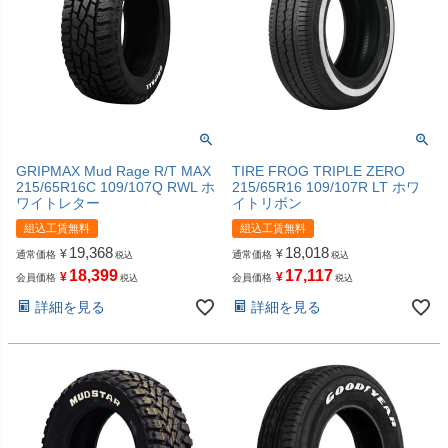
GRIPMAX Mud Rage R/T MAX
TIRE FROG TRIPLE ZERO
215/65R16C 109/107Q RWL ホ
215/65R16 109/107R LT ホワ
ワイトレター
イトリボン
組込工賃無料
組込工賃無料
19,368
18,018
¥
¥
通常価格
通常価格
税込
税込
18,399
17,117
¥
¥
会員価格
会員価格
税込
税込
詳細を見る
詳細を見る