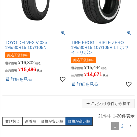
TOYO DELVEX V-03e
TIRE FROG TRIPLE ZERO
195/80R15 107/105N
195/80R15 107/105R LT ホワ
イトリボン
組込工賃無料
組込工賃無料
16,302
¥
通常価格
税込
15,444
¥
通常価格
税込
15,486
¥
会員価格
税込
14,671
¥
会員価格
税込
詳細を見る
詳細を見る
こだわり条件から探す
21
件中
1
-
20
件表示
並び替え
新着順
価格が安い順
価格が高い順
1
2