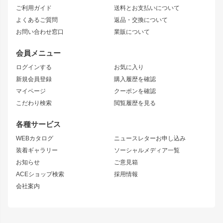
ご利用ガイド
送料とお支払いについて
JZX110 MARK II
ドリフトライン
アリスト
レーシングライン
よくあるご質問
返品・交換について
JZX100 MARK II
風神
ソアラ
アタックライン
お問い合わせ窓口
業販について
JZX90 MARK II
雷神
アルテッツァ
ストリームライン
レビン
龍神
プロボックス
スタイリッシュライン
会員メニュー
トレノ
RAV4
フロントフェンダー
ボンネット
ログインする
お気に入り
マークX
リアフェンダー
カナード
新規会員登録
購入履歴を確認
ブラッシュフェンダー
外装・補修パーツ
ニッサン
マイページ
クーポンを確認
コンバットアイ
アーム(足回り)
S15 シルビア
ワンビア
こだわり検索
閲覧履歴を見る
GTウイング
レンズ
S14 シルビア 前期
フェアレディZ
リアウイング
排気系
各種サービス
S14 シルビア 後期
スカイライン
ルーフウイング
S13 シルビア
ローレル
WEBカタログ
ニュースレターお申し込み
180SX
セフィーロ
装着ギャラリー
ソーシャルメディア一覧
ジムニーパーツ
シルエイティ
キャラバン
お知らせ
ご意見箱
ホイール
ACEショップ検索
採用情報
MUD-S7
まつど家 鉄漢
スズキ
マツダ
会社案内
MUD-SR7
まつど家 鉄心
ジムニー
RX-7
MUD-ZEUS
まつど家 鉄八
レクサス
フロントグリル
バンパー