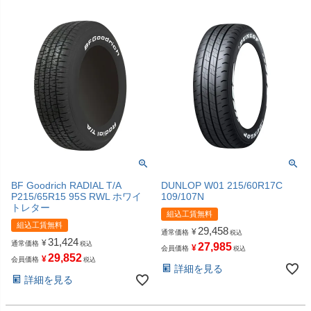
BF Goodrich RADIAL T/A
DUNLOP W01 215/60R17C
P215/65R15 95S RWL ホワイ
109/107N
トレター
組込工賃無料
組込工賃無料
29,458
¥
通常価格
税込
31,424
¥
通常価格
税込
27,985
¥
会員価格
税込
29,852
¥
会員価格
税込
詳細を見る
詳細を見る