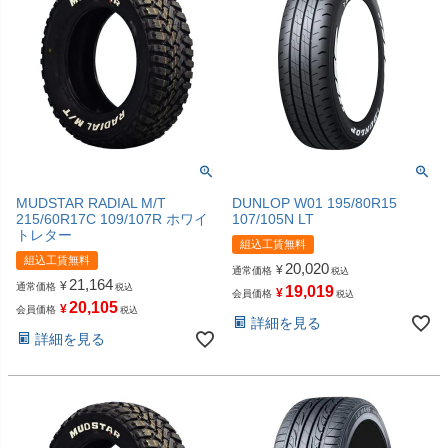
MUDSTAR RADIAL M/T
DUNLOP W01 195/80R15
215/60R17C 109/107R ホワイ
107/105N LT
トレター
組込工賃無料
組込工賃無料
20,020
¥
通常価格
税込
21,164
¥
通常価格
税込
19,019
¥
会員価格
税込
20,105
¥
会員価格
税込
詳細を見る
詳細を見る