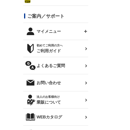
シルビア S13
スタイリッシュライン
ボンネット
JZX100 チェイサー
マツダ
ジムニー
ジムニー専用
バンパー
コンバットアイ用ライト
ステッカー
ご案内／サポート
まつど家 鉄八
DTM:exclusive
シルビア S14 前期
スバル
JZX90 チェイサー
RX-7
カナード
BRZ
レクサス
リアウイング
オプションタイヤ
トップス(半袖)
マイメニュー
JZX100 マークⅡ
シルビア S14 後期
三菱
外装・補修パーツ
ログインする
サマータイヤ
初めてご利用の方へ
リアゲート
ホイールナット
トップス(長袖)
JZX110 マークⅡ
デリカ D:5
軽自動車
ジムニー用タイヤ
ご利用ガイド
シルビア S15
新規会員登録
オリジンアーム(足回り)
JZX90 マークⅡ
汎用
サマータイヤ
メンテナンスパーツ
パーカー
よくあるご質問
お気に入りリスト
ハイエース・バン用タイ
180SX
ヤ
ハイエース
レンズ
注文履歴
オーバーオール(つなぎ)
お問い合わせ
シルエイティ
レビン
クーポンを見る
マフラー
トレノ
閲覧履歴
法人のお客様向け
タオル
業販について
ワンビア
マークX
ニュースレターお申し込み
帽子
WEBカタログ
クラウン
Z33 フェアレディZ
クラウンマジェスタ