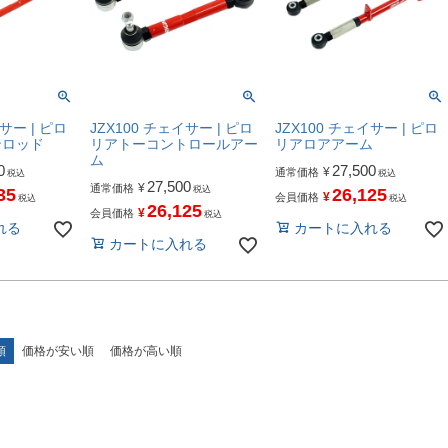
サー | ピロ
JZX100 チェイサー | ピロ
JZX100 チェイサー | ピロ
ンロッド
リアトーコントロールアー
リアロアアーム
ム
0
27,500
¥
通常価格
税込
税込
27,500
¥
通常価格
税込
35
26,125
¥
会員価格
税込
税込
26,125
¥
会員価格
税込
れる
カートに入れる
カートに入れる
順
価格が安い順
価格が高い順