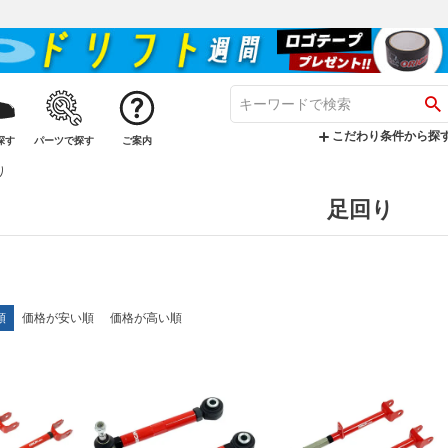
こだわり条件から探
探す
パーツで探す
ご案内
り
足回り
順
価格が安い順
価格が高い順