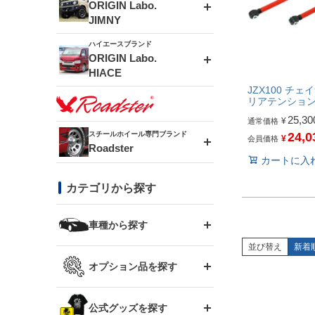
エアロシリーズ
ORIGIN Labo.
JIMNY
ドリフトライン
フロントフェンダー
ハイエースブランド
アルミホイール
ORIGIN Labo.
MUD-ZEUS
HIACE
風神(180SX)
リアフェンダー
アルミホイール
JZX100 チェイ
MUD-SR7
リアテンショ
エアロシリーズ
25,30
¥
通常価格
雷神(S15)
ブラッシュフェンダー
アルミホイール
スチールホイール専門ブランド
24,0
¥
会員価格
MUD-S7
Roadster
LUX MODEL SP
オーバーフェンダー
カートに入
龍神(チェイサー)
コンバットアイ
フロントグリル
DAYTONA-RS
カテゴリから探す
LUX MODEL
リアウイング
レーシングライン
GTウイング
ハイエース専用
ボンネット
車種から探す
DAYTONA-RS NEO
RUGGER MODEL
スムージングバンパー
並び替え
新着
アタックライン
リアウイング
トヨタ
ジムニー専用
フェンダー
オプション品を探す
まつど家 鉄漢
GROUND MODEL
ワイパーガード
ニッサン
ストリームライン
ルーフウイング
TOYOTA 86
ジムニー専用
サイドパーツ
GTウイング用ラダー
公式グッズを探す
スズキ
まつど家 鉄心
PHANTOM LIP
内装パーツ