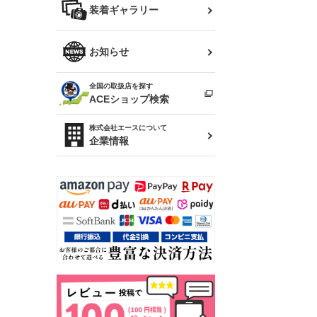
バッグ
装着ギャラリー
Z32 フェアレディZ
アリスト
R34 スカイライン
ソアラ
ファッション小物
お知らせ
アルテッツァ
スカイライン
全国の取扱店を探す
（ER34/R33/ECR33/R32）
雑貨・ステーショナリー
プロボックス
ACEショップ検索
RAV4
キャラバン
株式会社エースについて
ベビー用品
企業情報
ローレル
のぼり
セフィーロ