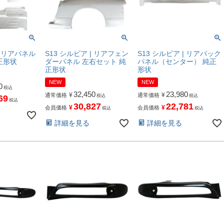
| リアパネル
S13 シルビア | リアフェン
S13 シルビア | リアバック
正形状
ダーパネル 左右セット 純
パネル（センター） 純正
正形状
形状
NEW
NEW
0
税込
32,450
23,980
¥
¥
通常価格
通常価格
税込
税込
69
税込
30,827
22,781
¥
¥
会員価格
会員価格
税込
税込
詳細を見る
詳細を見る