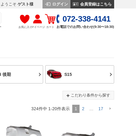
ログイン
会員登録はこちら
ようこそ
ゲスト様
072-338-4141
お電話でのお問い合わせ(9:30〜18:30)
お気に入り
マイページ
カート
す
4 後期
S15
こだわり条件から探す
324
件中
1
-
20
件表示
1
2
…
17