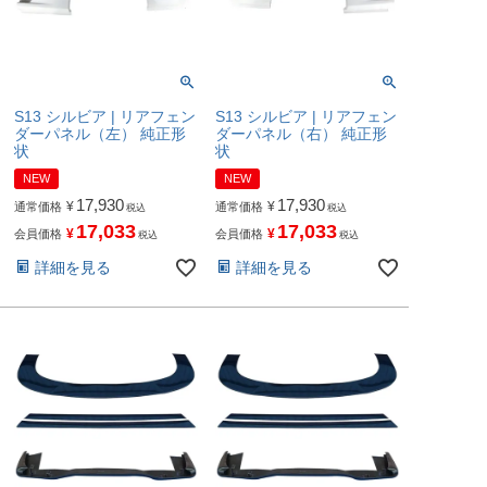
S13 シルビア | リアフェン
S13 シルビア | リアフェン
ダーパネル（左） 純正形
ダーパネル（右） 純正形
状
状
NEW
NEW
17,930
17,930
¥
¥
通常価格
通常価格
税込
税込
17,033
17,033
¥
¥
会員価格
会員価格
税込
税込
詳細を見る
詳細を見る