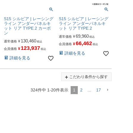
S15 シルビア | レーシング
S15 シルビア | レーシング
ライン アンダーパネルキ
ライン アンダーパネルキ
ット リア TYPE.2 カーボ
ット リア TYPE.2
ン
69,960
¥
通常価格
税込
130,460
¥
通常価格
税込
66,462
¥
会員価格
税込
123,937
¥
会員価格
税込
詳細を見る
詳細を見る
こだわり条件から探す
324
件中
1
-
20
件表示
1
2
…
17