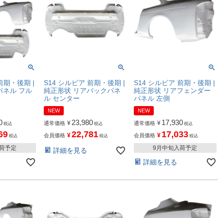
前期・後期 |
S14 シルビア 前期・後期 |
S14 シルビア 前期・後期 |
パネル フル
純正形状 リアバックパネ
純正形状 リアフェンダー
ル センター
パネル 左側
NEW
NEW
0
23,980
17,930
¥
¥
通常価格
通常価格
税込
税込
税込
69
22,781
17,033
¥
¥
会員価格
会員価格
税込
税込
税込
入荷予定
9月中旬入荷予定
詳細を見る
詳細を見る