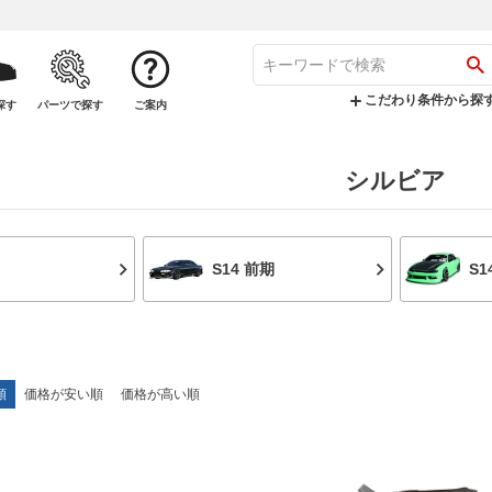
こだわり条件から探
探す
パーツで探す
ご案内
シルビア
S14 前期
S1
順
価格が安い順
価格が高い順