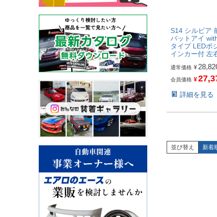
S14 シルビア 
バットアイ wi
タイプ LED
インカー付 左
28,82
¥
通常価格
27,3
¥
会員価格
詳細を見る
並び替え
新着