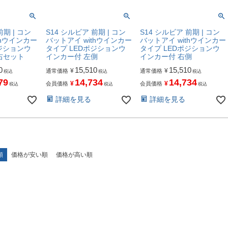
前期 | コン
S14 シルビア 前期 | コン
S14 シルビア 前期 | コン
thウインカー
バットアイ withウインカー
バットアイ withウインカー
ポジションウ
タイプ LEDポジションウ
タイプ LEDポジションウ
右セット
インカー付 左側
インカー付 右側
0
15,510
15,510
¥
¥
通常価格
通常価格
税込
税込
税込
79
14,734
14,734
¥
¥
会員価格
会員価格
税込
税込
税込
詳細を見る
詳細を見る
順
価格が安い順
価格が高い順