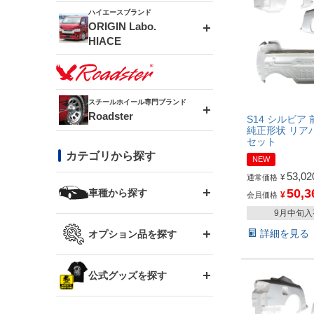
ドリフトライン
フロントフェンダー
ハイエースブランド
アルミホイール
ORIGIN Labo.
MUD-ZEUS
HIACE
風神(180SX)
リアフェンダー
アルミホイール
MUD-SR7
エアロシリーズ
雷神(S15)
ブラッシュフェンダー
アルミホイール
スチールホイール専門ブランド
MUD-S7
Roadster
LUX MODEL SP
オーバーフェンダー
S14 シルビア 
純正形状 リア
龍神(チェイサー)
コンバットアイ
セット
フロントグリル
DAYTONA-RS
カテゴリから探す
LUX MODEL
リアウイング
NEW
53,02
レーシングライン
GTウイング
¥
通常価格
ハイエース専用
ボンネット
50,3
車種から探す
¥
会員価格
DAYTONA-RS NEO
RUGGER MODEL
スムージングバンパー
9月中旬
アタックライン
リアウイング
トヨタ
ジムニー専用
フェンダー
詳細を見る
オプション品を探す
まつど家 鉄漢
GROUND MODEL
ワイパーガード
ニッサン
ストリームライン
ルーフウイング
TOYOTA 86
ジムニー専用
サイドパーツ
GTウイング用ラダー
公式グッズを探す
スズキ
まつど家 鉄心
PHANTOM LIP
内装パーツ
シルビア S13
スタイリッシュライン
ボンネット
JZX100 チェイサー
マツダ
ジムニー
ジムニー専用
バンパー