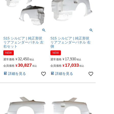
S15 シルビア | 純正形状
S15 シルビア | 純正形状
リアフェンダーパネル 左
リアフェンダーパネル 右
右セット
側
NEW
NEW
32,450
17,930
¥
¥
通常価格
通常価格
税込
税込
30,827
17,033
¥
¥
会員価格
会員価格
税込
税込
詳細を見る
詳細を見る