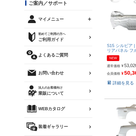
コンバットアイ用ライト
ステッカー
ご案内／サポート
まつど家 鉄八
DTM:exclusive
シルビア S14 前期
スバル
JZX90 チェイサー
RX-7
カナード
BRZ
レクサス
リアウイング
オプションタイヤ
トップス(半袖)
マイメニュー
JZX100 マークⅡ
シルビア S14 後期
三菱
外装・補修パーツ
ログインする
サマータイヤ
初めてご利用の方へ
リアゲート
ホイールナット
トップス(長袖)
JZX110 マークⅡ
デリカ D:5
軽自動車
ジムニー用タイヤ
ご利用ガイド
シルビア S15
新規会員登録
S15 シルビア 
オリジンアーム(足回り)
JZX90 マークⅡ
汎用
リアパネル フ
サマータイヤ
メンテナンスパーツ
パーカー
よくあるご質問
お気に入りリスト
ハイエース・バン用タイ
NEW
180SX
ヤ
ハイエース
53,02
レンズ
¥
注文履歴
通常価格
50,3
オーバーオール(つなぎ)
お問い合わせ
¥
会員価格
シルエイティ
レビン
クーポンを見る
詳細を見る
マフラー
トレノ
閲覧履歴
法人のお客様向け
タオル
業販について
ワンビア
マークX
ニュースレターお申し込み
帽子
WEBカタログ
クラウン
Z33 フェアレディZ
クラウンマジェスタ
バッグ
装着ギャラリー
Z32 フェアレディZ
アリスト