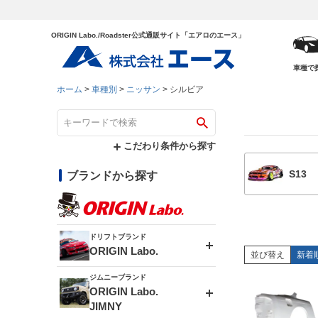
ORIGIN Labo./Roadster公式通販サイト「エアロのエース」
車種で
ホーム
車種別
ニッサン
シルビア
こだわり条件から探す
S13
ブランドから探す
ドリフトブランド
ORIGIN Labo.
並び替え
新着
ジムニーブランド
エアロシリーズ
ORIGIN Labo.
JIMNY