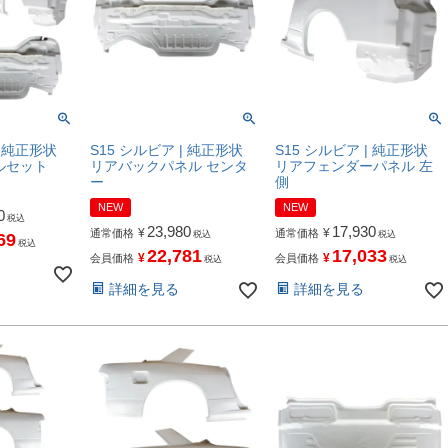
| 純正形状
S15 シルビア | 純正形状
S15 シルビア | 純正形状
ルセット
リアバックパネル センタ
リアフェンダーパネル 左
ー
側
NEW
NEW
0
税込
23,980
17,930
¥
¥
通常価格
通常価格
税込
税込
69
税込
22,781
17,033
¥
¥
会員価格
会員価格
税込
税込
詳細を見る
詳細を見る