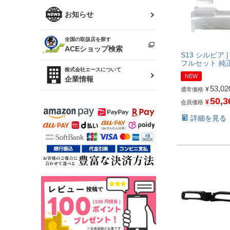
R34 スカイライン
ソアラ
ファッション小物
お知らせ
アルテッツァ
スカイライン
全国の取扱店を探す
（ER34/R33/ECR33/R32）
雑貨・ステーショナリー
プロボックス
ACEショップ検索
S13 シルビア 
フルセット 純
RAV4
キャラバン
株式会社エースについて
ベビー用品
NEW
企業情報
53,02
¥
通常価格
ローレル
50,3
¥
会員価格
のぼり
セフィーロ
詳細を見る