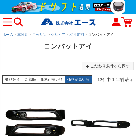
ホーム
車種別
ニッサン
シルビア
S14 前期
コンバットアイ
コンバットアイ
こだわり条件から探す
12
件中
1
-
12
件表示
並び替え
新着順
価格が安い順
価格が高い順