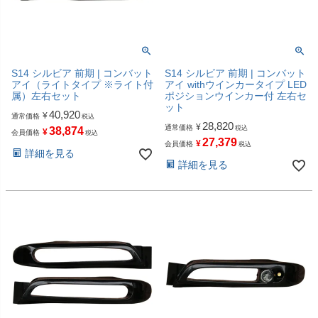
S14 シルビア 前期 | コンバット
S14 シルビア 前期 | コンバット
アイ（ライトタイプ ※ライト付
アイ withウインカータイプ LED
属）左右セット
ポジションウインカー付 左右セ
ット
40,920
¥
通常価格
税込
28,820
¥
通常価格
税込
38,874
¥
会員価格
税込
27,379
¥
会員価格
税込
詳細を見る
詳細を見る