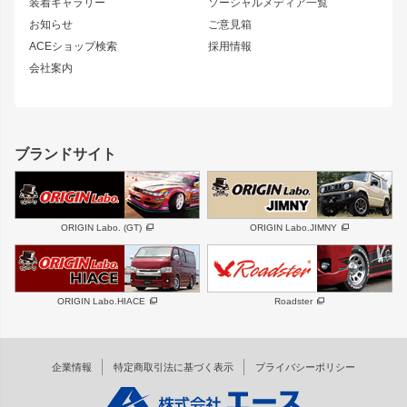
180SX
セフィーロ
装着ギャラリー
ソーシャルメディア一覧
ジムニーパーツ
シルエイティ
キャラバン
お知らせ
ご意見箱
ホイール
ACEショップ検索
採用情報
MUD-S7
まつど家 鉄漢
スズキ
マツダ
会社案内
MUD-SR7
まつど家 鉄心
ジムニー
RX-7
MUD-ZEUS
まつど家 鉄八
レクサス
フロントグリル
バンパー
GS350
ボンネット
IS250・IS350
リアウイング
ブランドサイト
SC
フェンダー
リアゲート
サイドパーツ
メンテナンスパーツ
スバル
三菱
BRZ
デリカ D:5
ORIGIN Labo. (GT)
ORIGIN Labo.JIMNY
ハイエースパーツ
ホイール
軽自動車
汎用
DAYTONA-RS
DAYTONA-RS NEO
ORIGIN Labo.HIACE
Roadster
エアロシリーズ
LUX MODEL SP
GROUND MODEL
LUX MODEL
PHANTOM LIP
企業情報
特定商取引法に基づく表示
プライバシーポリシー
RUGGER MODEL
DTM:exclusive
オーバーフェンダー
ワイパーガード