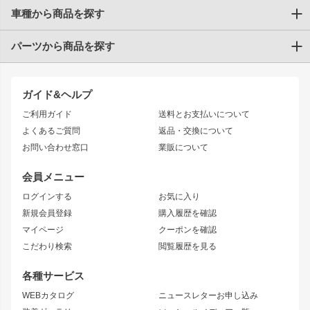
車種から商品を探す
パーツから商品を探す
トヨタ
TOYOTA86
200系ハイエース
ドリフトパーツ
JZX100 CHASER
クラウン
ガイド&ヘルプ
JZX90 CHASER
エアロシリーズ
クラウンマジェスタ
ご利用ガイド
送料とお支払いについて
JZX110 MARK II
ドリフトライン
アリスト
レーシングライン
よくあるご質問
返品・交換について
JZX100 MARK II
風神
ソアラ
アタックライン
お問い合わせ窓口
業販について
JZX90 MARK II
雷神
アルテッツァ
ストリームライン
レビン
龍神
プロボックス
スタイリッシュライン
会員メニュー
トレノ
RAV4
フロントフェンダー
ボンネット
ログインする
お気に入り
マークX
リアフェンダー
カナード
新規会員登録
購入履歴を確認
ブラッシュフェンダー
外装・補修パーツ
ニッサン
マイページ
クーポンを確認
コンバットアイ
アーム(足回り)
S15 シルビア
ワンビア
こだわり検索
閲覧履歴を見る
GTウイング
レンズ
S14 シルビア 前期
フェアレディZ
リアウイング
排気系
各種サービス
S14 シルビア 後期
スカイライン
ルーフウイング
S13 シルビア
ローレル
WEBカタログ
ニュースレターお申し込み