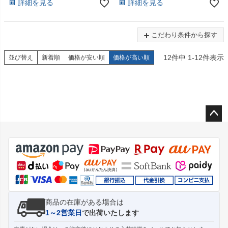
詳細を見る
詳細を見る
こだわり条件から探す
12
件中
1
-
12
件表示
並び替え
新着順
価格が安い順
価格が高い順
ペー
ジト
ップ
へ
商品の在庫がある場合は
1～2営業日
で出荷いたします