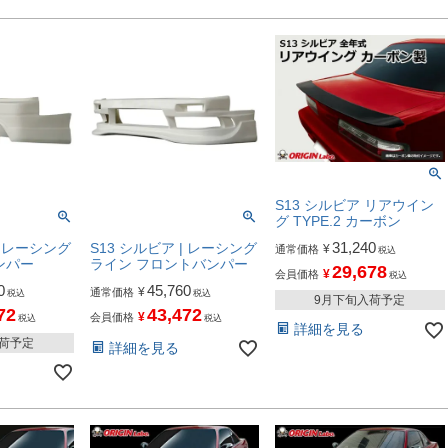
S13 シルビア リアウイン
グ TYPE.2 カーボン
31,240
| レーシング
S13 シルビア | レーシング
¥
通常価格
税込
ンパー
ライン フロントバンパー
29,678
¥
会員価格
税込
0
45,760
¥
通常価格
税込
税込
9月下旬入荷予定
72
43,472
¥
会員価格
税込
税込
詳細を見る
入荷予定
詳細を見る