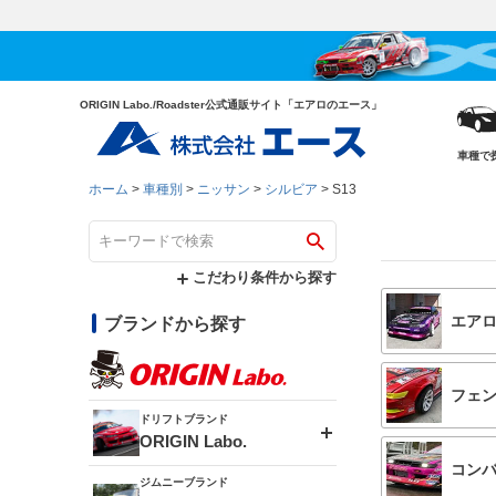
ORIGIN Labo./Roadster公式通販サイト「エアロのエース」
車種で
ホーム
車種別
ニッサン
シルビア
S13
こだわり条件から探す
エア
ブランドから探す
フェ
ドリフトブランド
ORIGIN Labo.
コン
ジムニーブランド