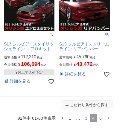
S13 シルビア | スタイリッ
S13 シルビア | ストリーム
シュライン エアロキット
ライン リアバンパー
112,310
45,760
¥
¥
通常価格
通常価格
税込
税込
106,694
43,472
¥
¥
会員価格
会員価格
税込
税込
9月上旬入荷予定
詳細を見る
詳細を見る
こだわり条件から探す
92
件中
61
-
80
件表示
1
…
3
4
5