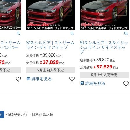
| ストリーム
S13 シルビア | ストリーム
S13 シルビア | スタイリッ
トバンパー
ライン サイドステップ
シュライン サイドステッ
プ
0
39,820
¥
通常価格
税込
税込
39,820
¥
通常価格
税込
72
37,829
¥
会員価格
税込
税込
37,829
¥
会員価格
税込
入荷予定
9月上旬入荷予定
9月上旬入荷予定
詳細を見る
詳細を見る
順
価格が安い順
価格が高い順