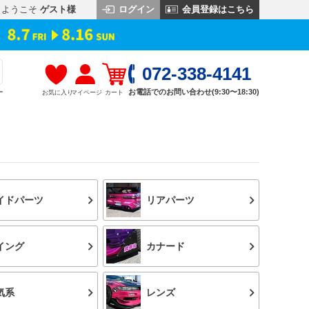
ログイン
会員登録はこちら
ようこそ
ゲスト様
072-338-4141
お電話でのお問い合わせ(9:30〜18:30)
お気に入り
マイページ
カート
す
イドパーツ
リアパーツ
イング
カナード
気系
レンズ