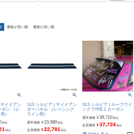
順
価格が安い順
価格が高い順
| サイドアン
S13 シルビア | サイドアン
S13 シルビア | ルーフウイ
ーボン （レ
ダーパネル （レーシング
ング TYPE.2 カーボン
ン用）
ライン用）
39,710
¥
通常価格
税込
0
23,980
¥
通常価格
税込
税込
37,724
¥
会員価格
税込
21
22,781
¥
会員価格
税込
税込