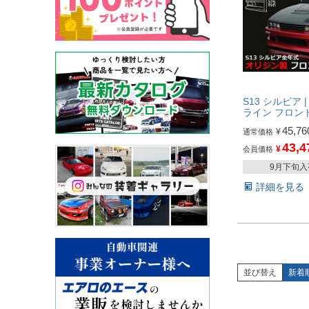
S13 シルビア 
ライン フロン
45,76
¥
通常価格
43,4
¥
会員価格
9月下旬
詳細を見る
並び替え
新着