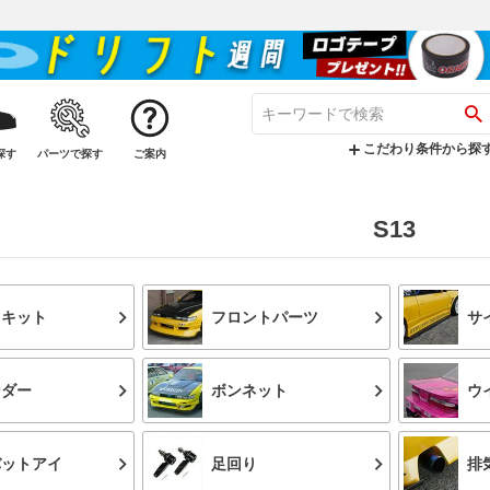
こだわり条件から探
探す
パーツで探す
ご案内
S13
ロキット
フロントパーツ
サ
ンダー
ボンネット
ウ
バットアイ
足回り
排