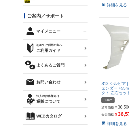
シルビア S13
詳細を見る
スタイリッシュライン
ボンネット
JZX100 チェイサー
マツダ
ジムニー
ジムニー専用
バンパー
コンバットアイ用ライト
ステッカー
ご案内／サポート
まつど家 鉄八
DTM:exclusive
シルビア S14 前期
スバル
JZX90 チェイサー
RX-7
カナード
BRZ
レクサス
リアウイング
オプションタイヤ
トップス(半袖)
マイメニュー
JZX100 マークⅡ
シルビア S14 後期
三菱
外装・補修パーツ
ログインする
サマータイヤ
初めてご利用の方へ
リアゲート
ホイールナット
トップス(長袖)
JZX110 マークⅡ
デリカ D:5
軽自動車
ジムニー用タイヤ
ご利用ガイド
シルビア S15
新規会員登録
オリジンアーム(足回り)
JZX90 マークⅡ
汎用
サマータイヤ
メンテナンスパーツ
パーカー
よくあるご質問
お気に入りリスト
ハイエース・バン用タイ
180SX
ヤ
ハイエース
レンズ
注文履歴
オーバーオール(つなぎ)
お問い合わせ
S13 シルビア 
シルエイティ
レビン
クーポンを見る
ェンダー +55
マフラー
クト 左右セッ
トレノ
閲覧履歴
法人のお客様向け
タオル
55mm
業販について
ワンビア
38,50
マークX
ニュースレターお申し込み
¥
通常価格
36,5
¥
会員価格
帽子
WEBカタログ
クラウン
Z33 フェアレディZ
詳細を見る
クラウンマジェスタ