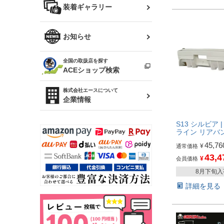
バッグ
装着ギャラリー
Z32 フェアレディZ
アリスト
R34 スカイライン
ソアラ
ファッション小物
お知らせ
アルテッツァ
スカイライン
全国の取扱店を探す
（ER34/R33/ECR33/R32）
雑貨・ステーショナリー
プロボックス
ACEショップ検索
RAV4
キャラバン
株式会社エースについて
ベビー用品
企業情報
ローレル
S13 シルビア 
のぼり
セフィーロ
ライン リアバ
45,76
¥
通常価格
43,4
¥
会員価格
8月下旬
詳細を見る