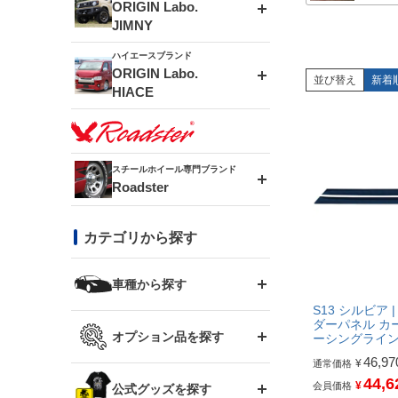
エアロシリーズ
ORIGIN Labo.
JIMNY
ドリフトライン
フロントフェンダー
ハイエースブランド
アルミホイール
ORIGIN Labo.
MUD-ZEUS
並び替え
新着
HIACE
風神(180SX)
リアフェンダー
アルミホイール
MUD-SR7
エアロシリーズ
雷神(S15)
ブラッシュフェンダー
アルミホイール
スチールホイール専門ブランド
MUD-S7
Roadster
LUX MODEL SP
オーバーフェンダー
龍神(チェイサー)
コンバットアイ
フロントグリル
DAYTONA-RS
カテゴリから探す
LUX MODEL
リアウイング
レーシングライン
GTウイング
ハイエース専用
ボンネット
車種から探す
DAYTONA-RS NEO
RUGGER MODEL
スムージングバンパー
S13 シルビア 
アタックライン
リアウイング
ダーパネル カ
トヨタ
ジムニー専用
フェンダー
オプション品を探す
ーシングライ
まつど家 鉄漢
GROUND MODEL
ワイパーガード
ニッサン
46,97
¥
通常価格
ストリームライン
ルーフウイング
TOYOTA 86
44,6
ジムニー専用
サイドパーツ
¥
会員価格
GTウイング用ラダー
公式グッズを探す
スズキ
まつど家 鉄心
PHANTOM LIP
内装パーツ