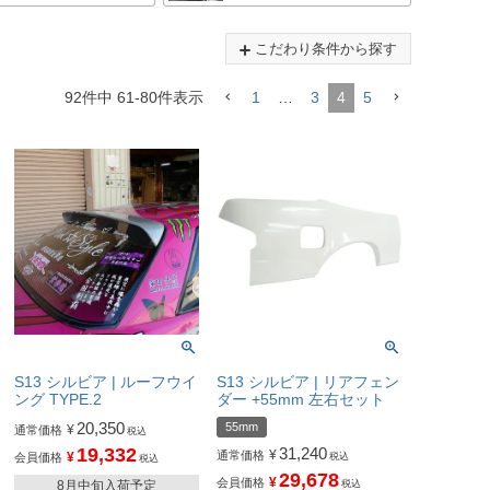
こだわり条件から探す
92
件中
61
-
80
件表示
1
…
3
4
5
S13 シルビア | ルーフウイ
S13 シルビア | リアフェン
ング TYPE.2
ダー +55mm 左右セット
20,350
55mm
¥
通常価格
税込
19,332
31,240
¥
通常価格
¥
会員価格
税込
税込
29,678
¥
会員価格
8月中旬入荷予定
税込