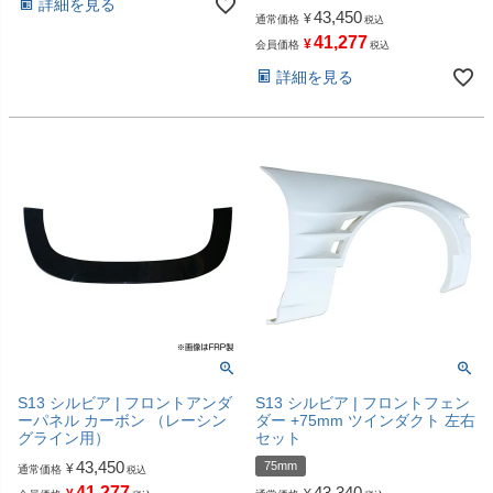
詳細を見る
43,450
¥
通常価格
税込
41,277
¥
会員価格
税込
詳細を見る
S13 シルビア | フロントアンダ
S13 シルビア | フロントフェン
ーパネル カーボン （レーシン
ダー +75mm ツインダクト 左右
グライン用）
セット
43,450
75mm
¥
通常価格
税込
41,277
43,340