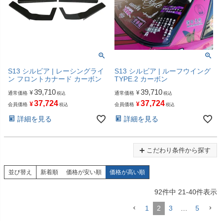
S13 シルビア | レーシングライ
S13 シルビア | ルーフウイング
ン フロントカナード カーボン
TYPE.2 カーボン
39,710
39,710
¥
¥
通常価格
通常価格
税込
税込
37,724
37,724
¥
¥
会員価格
会員価格
税込
税込
詳細を見る
詳細を見る
こだわり条件から探す
並び替え
新着順
価格が安い順
価格が高い順
92
件中
21
-
40
件表示
1
2
3
…
5