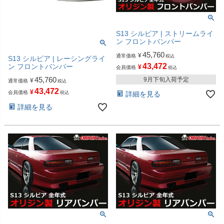
S13 シルビア | ストリームライ
ン フロントバンパー
45,760
¥
通常価格
税込
S13 シルビア | レーシングライ
43,472
ン フロントバンパー
¥
会員価格
税込
45,760
9月下旬入荷予定
¥
通常価格
税込
43,472
¥
会員価格
税込
詳細を見る
詳細を見る