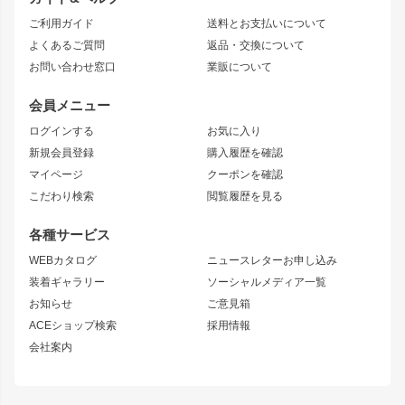
JZX90 CHASER
エアロシリーズ
クラウンマジェスタ
ご利用ガイド
送料とお支払いについて
JZX110 MARK II
ドリフトライン
アリスト
レーシングライン
よくあるご質問
返品・交換について
JZX100 MARK II
風神
ソアラ
アタックライン
お問い合わせ窓口
業販について
JZX90 MARK II
雷神
アルテッツァ
ストリームライン
レビン
龍神
プロボックス
スタイリッシュライン
会員メニュー
トレノ
RAV4
フロントフェンダー
ボンネット
ログインする
お気に入り
マークX
リアフェンダー
カナード
新規会員登録
購入履歴を確認
ブラッシュフェンダー
外装・補修パーツ
ニッサン
マイページ
クーポンを確認
コンバットアイ
アーム(足回り)
S15 シルビア
ワンビア
こだわり検索
閲覧履歴を見る
GTウイング
レンズ
S14 シルビア 前期
フェアレディZ
リアウイング
排気系
各種サービス
S14 シルビア 後期
スカイライン
ルーフウイング
S13 シルビア
ローレル
WEBカタログ
ニュースレターお申し込み
180SX
セフィーロ
装着ギャラリー
ソーシャルメディア一覧
ジムニーパーツ
シルエイティ
キャラバン
お知らせ
ご意見箱
ホイール
ACEショップ検索
採用情報
MUD-S7
まつど家 鉄漢
スズキ
マツダ
会社案内
MUD-SR7
まつど家 鉄心
ジムニー
RX-7
MUD-ZEUS
まつど家 鉄八
レクサス
フロントグリル
バンパー