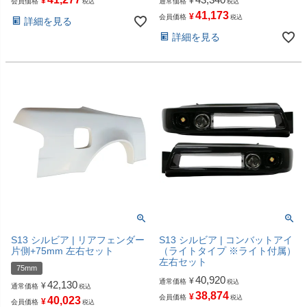
¥
¥
会員価格
通常価格
税込
税込
41,173
¥
会員価格
税込
詳細を見る
詳細を見る
S13 シルビア | リアフェンダー
S13 シルビア | コンバットアイ
片側+75mm 左右セット
（ライトタイプ ※ライト付属）
左右セット
75mm
40,920
¥
通常価格
税込
42,130
¥
通常価格
税込
38,874
¥
会員価格
税込
40,023
¥
会員価格
税込