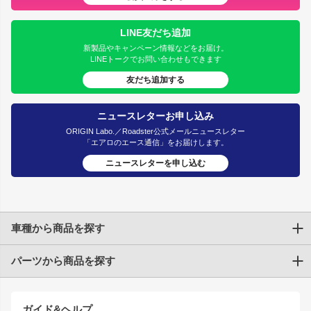
LINE友だち追加
新製品やキャンペーン情報などをお届け。
LINEトークでお問い合わせもできます
友だち追加する
ニュースレターお申し込み
ORIGIN Labo.／Roadster公式メールニュースレター
「エアロのエース通信」をお届けします。
ニュースレターを申し込む
車種から商品を探す
パーツから商品を探す
トヨタ
TOYOTA86
200系ハイエース
ドリフトパーツ
JZX100 CHASER
クラウン
ガイド&ヘルプ