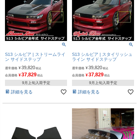
S13 シルビア | ストリームライ
S13 シルビア | スタイリッシュ
ン サイドステップ
ライン サイドステップ
39,820
39,820
¥
¥
通常価格
通常価格
税込
税込
37,829
37,829
¥
¥
会員価格
会員価格
税込
税込
9月上旬入荷予定
9月上旬入荷予定
詳細を見る
詳細を見る