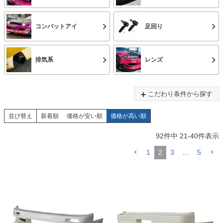
コンバットアイ
足回り
排気系
レンズ
こだわり条件から探す
並び替え
新着順
価格が安い順
価格が高い順
92
件中
21
-
40
件表示
1
2
3
…
5